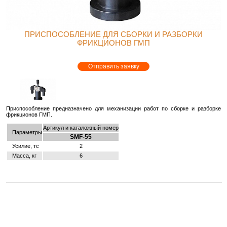
ПРИСПОСОБЛЕНИЕ ДЛЯ СБОРКИ И РАЗБОРКИ
ФРИКЦИОНОВ ГМП
Отправить заявку
При­спо­соб­ле­ние пред­на­зна­че­но для ме­ха­ни­за­ции работ по сбор­ке и раз­бор­ке
фрик­ци­о­нов ГМП.
Артикул и каталожный номер
Параметры
SMF-55
Усилие, тс
2
Масса, кг
6