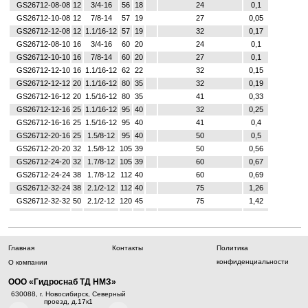
GS26712-08-08
12
3/4-16
56
18
24
0,1
GS26712-10-08
12
7/8-14
57
19
27
0,05
GS26712-12-08
12
1.1/16-12
57
19
32
0,17
GS26712-08-10
16
3/4-16
60
20
24
0,1
GS26712-10-10
16
7/8-14
60
20
27
0,1
GS26712-12-10
16
1.1/16-12
62
22
32
0,15
GS26712-12-12
20
1.1/16-12
80
35
32
0,19
GS26712-16-12
20
1.5/16-12
80
35
41
0,33
GS26712-12-16
25
1.1/16-12
95
40
32
0,25
GS26712-16-16
25
1.5/16-12
95
40
41
0,4
GS26712-20-16
25
1.5/8-12
95
40
50
0,5
GS26712-20-20
32
1.5/8-12
105
39
50
0,56
GS26712-24-20
32
1.7/8-12
105
39
60
0,67
GS26712-24-24
38
1.7/8-12
112
40
60
0,69
GS26712-32-24
38
2.1/2-12
112
40
75
1,26
GS26712-32-32
50
2.1/2-12
120
45
75
1,42
Главная
Контакты
Политика
конфиденциальности
О компании
ООО «Гидроснаб ТД НМЗ»
630088
Новосибирск
Северный
650004
Кемерово
ул. Соборная,
680000
Х
, г.
,
, г.
,
, г.
проезд, д.17к1
д.8
Тургене