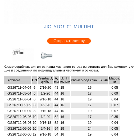
JIC, УГОЛ 0°, MULTIFIT
Отправить заявку
Кроме се­рий­ных фи­тин­гов наша ком­па­ния го­то­ва из­го­то­вить для Вас ком­плек­ту­ю­
щие и со­еди­не­ния по ин­ди­ви­ду­аль­ным чер­те­жам и эс­ки­зам.
Резьба D,
A,
B,
H,
Масса,
Артикул
DN
Размер под ключ, S, мм
дюйм
мм
мм
мм
кг
GS26711-04-04
6
7/16-20
43
15
15
0,05
GS26711-05-04
6
1/2-20
44
16
17
0,09
GS26711-06-04
6
9/16-18
44
16
19
0,04
GS26711-05-05
8
1/2-20
44
16
17
0,07
GS26711-06-05
8
9/16-18
44
16
19
0,07
GS26712-05-06
10
1/2-20
52
16
17
0,35
GS26712-06-06
10
9/16-18
52
16
19
0,04
GS26712-08-06
10
3/4-16
54
18
24
0,05
GS26712-06-08
12
9/16-18
54
16
19
0,04