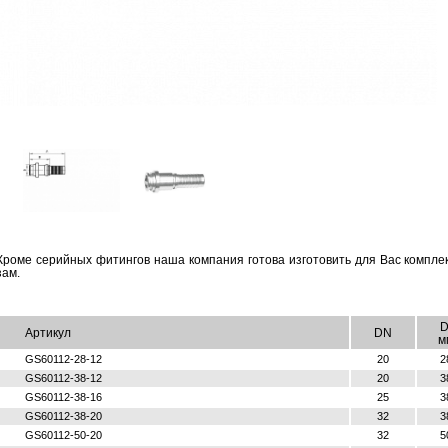
Кроме се­рий­ных фи­тин­гов наша ком­па­ния го­то­ва из­го­то­вить для Вас ком­плек­
зам.
D
Артикул
DN
м
GS60112-28-12
20
2
GS60112-38-12
20
3
GS60112-38-16
25
3
GS60112-38-20
32
3
GS60112-50-20
32
5