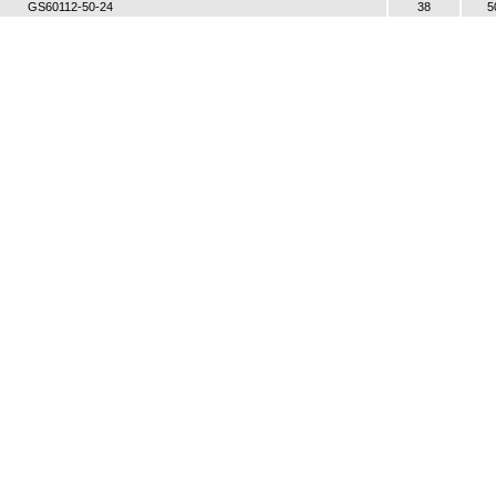
GS60112-50-24
38
5