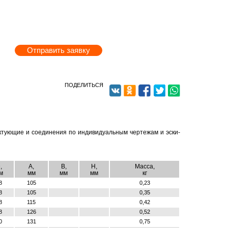
Отправить заявку
ПОДЕЛИТЬСЯ
ту­ю­щие и со­еди­не­ния по ин­ди­ви­ду­аль­ным чер­те­жам и эс­ки­
,
A,
B,
H,
Масса,
м
мм
мм
мм
кг
8
105
0,23
8
105
0,35
8
115
0,42
8
126
0,52
0
131
0,75