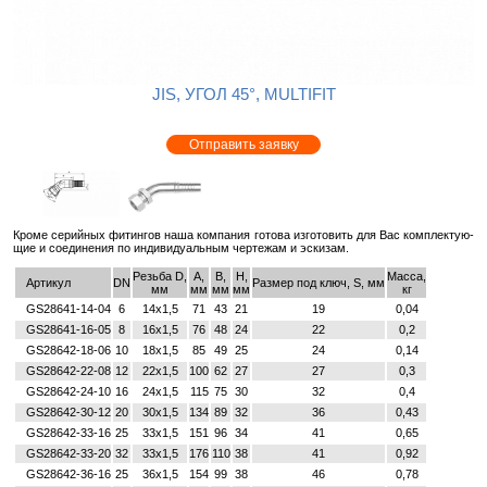
JIS, УГОЛ 45°, MULTIFIT
Отправить заявку
Кроме се­рий­ных фи­тин­гов наша ком­па­ния го­то­ва из­го­то­вить для Вас ком­плек­ту­ю­
щие и со­еди­не­ния по ин­ди­ви­ду­аль­ным чер­те­жам и эс­ки­зам.
Резьба D,
A,
B,
H,
Масса,
Артикул
DN
Размер под ключ, S, мм
мм
мм
мм
мм
кг
GS28641-14-04
6
14х1,5
71
43
21
19
0,04
GS28641-16-05
8
16х1,5
76
48
24
22
0,2
GS28642-18-06
10
18х1,5
85
49
25
24
0,14
GS28642-22-08
12
22х1,5
100
62
27
27
0,3
GS28642-24-10
16
24х1,5
115
75
30
32
0,4
GS28642-30-12
20
30x1,5
134
89
32
36
0,43
GS28642-33-16
25
33x1,5
151
96
34
41
0,65
GS28642-33-20
32
33x1,5
176
110
38
41
0,92
GS28642-36-16
25
36x1,5
154
99
38
46
0,78