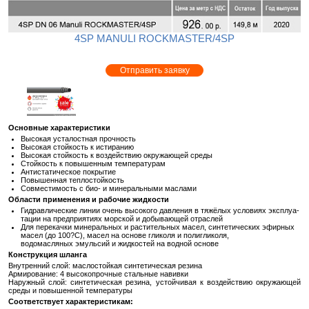
4SP MANULI ROCKMASTER/4SP
Отправить заявку
Ос­нов­ные ха­рак­те­ри­сти­ки
Вы­со­кая уста­лост­ная проч­ность
Вы­со­кая стой­кость к ис­ти­ра­нию
Вы­со­кая стой­кость к воз­дей­ствию окру­жа­ю­щей среды
Стой­кость к по­вы­шен­ным тем­пе­ра­ту­рам
Ан­ти­ста­ти­че­ское по­кры­тие
По­вы­шен­ная теп­ло­стой­кость
Сов­ме­сти­мость с био- и ми­не­раль­ны­ми мас­ла­ми
Об­ла­сти при­ме­не­ния и ра­бо­чие жид­ко­сти
Гид­рав­ли­че­ские линии очень вы­со­ко­го дав­ле­ния в тя­жё­лых усло­ви­ях экс­плу­а­
та­ции на пред­при­я­ти­ях мор­ской и до­бы­ва­ю­щей от­рас­лей
Для пе­ре­кач­ки ми­не­раль­ных и рас­ти­тель­ных масел, син­те­ти­че­ских эфир­ных
масел (до 100?С), масел на ос­но­ве гли­ко­ля и по­лигли­ко­ля,
во­до­мас­ля­ных эмуль­сий и жид­ко­стей на вод­ной ос­но­ве
Кон­струк­ция шлан­га
Внут­рен­ний слой: мас­ло­стой­кая син­те­ти­че­ская ре­зи­на
Ар­ми­ро­ва­ние: 4 вы­со­ко­проч­ные сталь­ные на­вив­ки
На­руж­ный слой: син­те­ти­че­ская ре­зи­на, устой­чи­вая к воз­дей­ствию окру­жа­ю­щей
среды и по­вы­шен­ной тем­пе­ра­ту­ры
Со­от­вет­ству­ет ха­рак­те­ри­сти­кам: