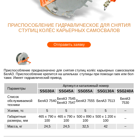
ПРИСПОСОБЛЕНИЕ ГИДРАВЛИЧЕСКОЕ ДЛЯ СНЯТИЯ
СТУПИЦ КОЛЁС КАРЬЕРНЫХ САМОСВАЛОВ
Отправить заявку
При­спо­соб­ле­ние пред­на­зна­че­но для сня­тия сту­пиц колёс ка­рьер­ных са­мо­сва­лов
БелАЗ. При­спо­соб­ле­ние кре­пит­ся на шпиль­ках сту­пи­цы при по­мо­щи гаек или бол­
та­ми. Имеет гид­рав­ли­че­ский при­вод.
Артикул и каталожный номер
Параметры
SSG30А
SSG45А
SSG55А
SSG130А
SSG240А
Список
БелАЗ 7545
БелАЗ
обслуживаемой
БелАЗ 7540
БелАЗ 7555
БелАЗ 7513
БелАЗ 7547
7530
техники
Усилие, тс
5
5
5
5
–
Габаритные
465 х 790 х
465 х 790 х
500 х 890 х
500 х 1 200 х
–
размеры, мм
100
100
100
100
Масса, кг
24,5
24,5
32,5
42
–