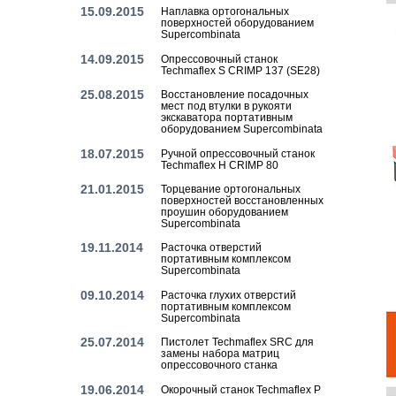
15.09.2015
Наплавка ортогональных
поверхностей оборудованием
Supercombinata
14.09.2015
Опрессовочный станок
Techmaflex S CRIMP 137 (SE28)
25.08.2015
Восстановление посадочных
мест под втулки в рукояти
экскаватора портативным
оборудованием Supercombinata
18.07.2015
Ручной опрессовочный станок
Techmaflex H CRIMP 80
21.01.2015
Торцевание ортогональных
поверхностей восстановленных
проушин оборудованием
Supercombinata
19.11.2014
Расточка отверстий
портативным комплексом
Supercombinata
09.10.2014
Расточка глухих отверстий
портативным комплексом
Supercombinata
25.07.2014
Пистолет Techmaflex SRC для
замены набора матриц
опрессовочного станка
19.06.2014
Окорочный станок Techmaflex P