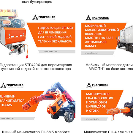
тягач буксировщик
Гидростанция STP420X для перемещения
Мобильный маслораздаточ
гусеничной ходовой тележки экскаватора
MMO TH1 на базе автомо
Шинный манипулятор TH-6MS в работе
Манипулятор CH-4 для сняти