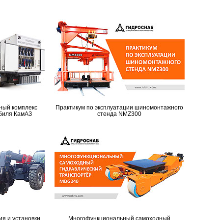
ный комплекс
Практикум по эксплуатации шиномонтажного
биля КамАЗ
стенда NMZ300
я и установки
Многофункциональный самоходный