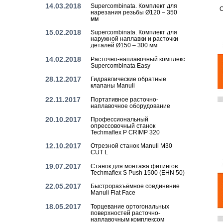
14.03.2018
Supercombinata. Комплект для
С
нарезания резьбы Ø120 – 350
мм
15.02.2018
Supercombinata. Комплект для
наружной наплавки и расточки
деталей Ø150 – 300 мм
14.02.2018
Расточно-наплавочный комплекс
Supercombinata Easy
28.12.2017
Гидравлические обратные
клапаны Manuli
22.11.2017
Портативное расточно-
наплавочное оборудование
20.10.2017
Профессиональный
опрессовочный станок
Techmaflex P CRIMP 320
12.10.2017
Отрезной станок Manuli M30
CUT L
19.07.2017
Станок для монтажа фитингов
Techmaflex S Push 1500 (EHN 50)
22.05.2017
Быстроразъёмное соединение
Manuli Flat Face
18.05.2017
Торцевание ортогональных
поверхностей расточно-
наплавочным комплексом