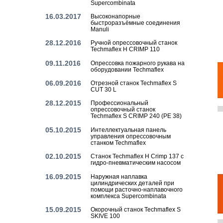
Supercombinata
16.03.2017
Высоконапорные
быстроразъёмные соединения
Manuli
28.12.2016
Ручной опрессовочный станок
Techmaflex H CRIMP 110
09.11.2016
Опрессовка пожарного рукава на
оборудовании Techmaflex
06.09.2016
Отрезной станок Techmaflex S
CUT 30 L
28.12.2015
Профессиональный
опрессовочный станок
Techmaflex S CRIMP 240 (PE 38)
05.10.2015
Интеллектуальная панель
управления опрессовочным
станком Techmaflex
02.10.2015
Станок Techmaflex H Crimp 137 с
гидро-пневматическим насосом
16.09.2015
Наружная наплавка
цилиндрических деталей при
помощи расточно-наплавочного
комплекса Supercombinata
15.09.2015
Окорочный станок Techmaflex S
SKIVE 100