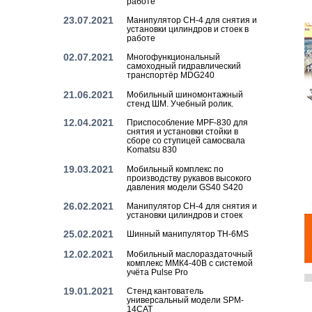
работе
23.07.2021
Манипулятор CH-4 для снятия и
установки цилиндров и стоек в
работе
02.07.2021
Многофункциональный
самоходный гидравлический
транспортёр MDG240
21.06.2021
Мобильный шиномонтажный
стенд ШМ. Учебный ролик.
12.04.2021
Приспособление MPF-830 для
снятия и установки стойки в
сборе со ступицей самосвала
Komatsu 830
19.03.2021
Мобильный комплекс по
производству рукавов высокого
давления модели GS40 S420
26.02.2021
Манипулятор CH-4 для снятия и
установки цилиндров и стоек
25.02.2021
Шинный манипулятор TH-6MS
12.02.2021
Мобильный маслораздаточный
комплекс ММК4-40В с системой
учёта Pulse Pro
19.01.2021
Стенд кантователь
универсальный модели SPM-
14CAT