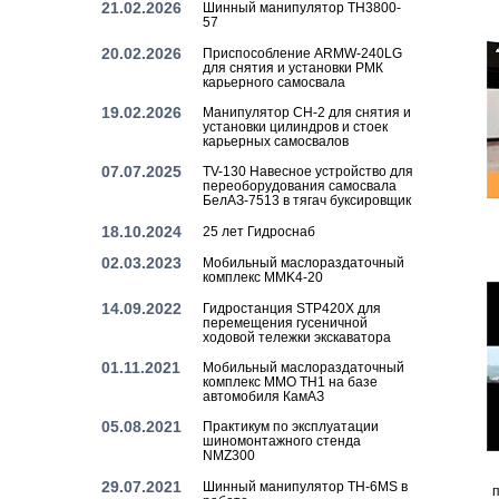
21.02.2026
Шинный манипулятор TH3800-
57
20.02.2026
Приспособление ARMW-240LG
для снятия и установки РМК
карьерного самосвала
19.02.2026
Манипулятор CH-2 для снятия и
установки цилиндров и стоек
карьерных самосвалов
07.07.2025
TV-130 Навесное устройство для
переоборудования самосвала
БелАЗ-7513 в тягач буксировщик
18.10.2024
25 лет Гидроснаб
02.03.2023
Мобильный маслораздаточный
комплекс MMK4-20
14.09.2022
Гидростанция STP420X для
перемещения гусеничной
ходовой тележки экскаватора
01.11.2021
Мобильный маслораздаточный
комплекс MMO TH1 на базе
автомобиля КамАЗ
05.08.2021
Практикум по эксплуатации
шиномонтажного стенда
NMZ300
29.07.2021
Шинный манипулятор TH-6MS в