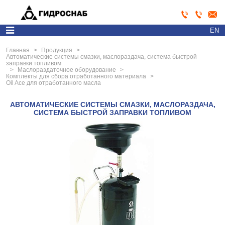
EN
Главная
>
Продукция
>
Автоматические системы смазки, маслораздача, система быстрой
заправки топливом
>
Маслораздаточное оборудование
>
Комплекты для сбора отработанного материала
>
Oil Ace для отработанного масла
АВТОМАТИЧЕСКИЕ СИСТЕМЫ СМАЗКИ, МАСЛОРАЗДАЧА,
СИСТЕМА БЫСТРОЙ ЗАПРАВКИ ТОПЛИВОМ