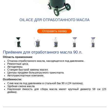
OIL ACE ДЛЯ ОТРАБОТАННОГО МАСЛА
Отправить заявку
При­ём­ник для от­ра­бо­тан­но­го масла 90 л.
Об­ласть при­ме­не­ния:
От­кач­ка от­ра­бо­тан­но­го масла, на­хо­дя­ще­го­ся под дав­ле­ни­ем.
Ре­монт­ные цеха.
Ав­то­ди­ле­ры.
Стан­ции быст­рой за­ме­ны масел.
Цен­тры про­да­жи боль­ше­груз­но­го транс­пор­та.
Ав­то­транс­порт­ные ком­па­нии.
Осо­бен­но­сти:
Слив масла под дав­ле­ни­ем в сталь­ной бак 90 л (24 гал­ло­на).
Удоб­ная смена масла.
На­клон­ная ём­кость для сбора масла имеет круп­ный диа­метр 58 см (23
дюйма).