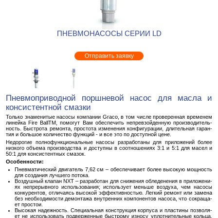
ПНЕВМОНАСОСЫ СЕРИИ LD
Отправить заявку
Пнев­мо­при­вод­ной порш­не­вой насос для масла и
кон­си­стент­ной смаз­ки
Толь­ко зна­ме­ни­тые на­со­сы ком­па­нии Graco, в том числе про­ве­рен­ная вре­ме­нем
ли­ней­ка Fire BallTM, по­мо­гут Вам обес­пе­чить непре­взой­ден­ную про­из­во­ди­тель­
ность. Быст­ро­та ре­мон­та, про­сто­та из­ме­не­ния кон­фи­гу­ра­ции, дли­тель­ная га­ран­
тия и боль­шое ко­ли­че­ство функ­ций - и все это по до­ступ­ной цене.
Недо­ро­гие пол­но­функ­ци­о­наль­ные на­со­сы раз­ра­бо­та­ны для при­ло­же­ний более
низ­ко­го объ­е­ма про­из­вод­ства и до­ступ­ны в со­от­но­ше­ни­ях 3:1 и 5:1 для масел и
50:1 для кон­си­стент­ных сма­зок.
Осо­бен­но­сти:
Пнев­ма­ти­че­ский дви­га­тель 7,62 см – обес­пе­чи­ва­ет более вы­со­кую мощ­ность
для со­зда­ния луч­ше­го по­то­ка.
Воз­душ­ный кла­пан NXT – раз­ра­бо­тан для сни­же­ния об­ле­де­не­ния в при­ло­же­ни­
ях непре­рыв­но­го ис­поль­зо­ва­ния; ис­поль­зу­ет мень­ше воз­ду­ха, чем на­со­сы
кон­ку­рен­тов, от­ли­ча­ясь вы­со­кой эф­фек­тив­но­стью. Лег­кий ре­монт или за­ме­на
без необ­хо­ди­мо­сти де­мон­та­жа внут­рен­них ком­по­нен­тов на­со­са, что со­кра­ща­
ет про­стои.
Вы­со­кая на­деж­ность. Спе­ци­аль­ная кон­струк­ция кор­пу­са и пла­сти­ны поз­во­ля­
ет не ис­поль­зо­вать под­вер­жен­ные быст­ро­му из­но­су уплот­ни­тель­ные коль­ца,