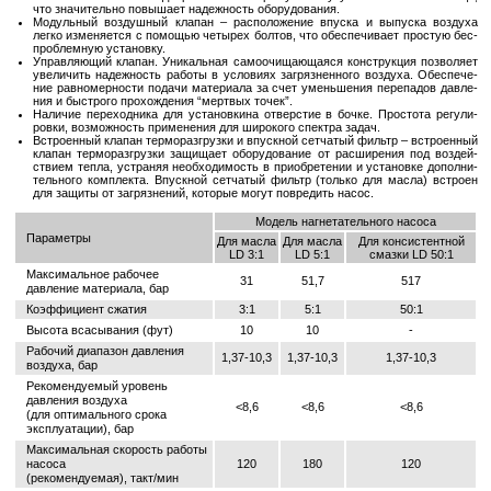
что зна­чи­тель­но по­вы­ша­ет на­деж­ность обо­ру­до­ва­ния.
Мо­дуль­ный воз­душ­ный кла­пан – рас­по­ло­же­ние впус­ка и вы­пус­ка воз­ду­ха
легко из­ме­ня­ет­ся с по­мо­щью че­ты­рех бол­тов, что обес­пе­чи­ва­ет про­стую бес­
про­блем­ную уста­нов­ку.
Управ­ля­ю­щий кла­пан. Уни­каль­ная са­мо­очи­ща­ю­ща­я­ся кон­струк­ция поз­во­ля­ет
уве­ли­чить на­деж­ность ра­бо­ты в усло­ви­ях за­гряз­нен­но­го воз­ду­ха. Обес­пе­че­
ние рав­но­мер­но­сти по­да­чи ма­те­ри­а­ла за счет умень­ше­ния пе­ре­па­дов дав­ле­
ния и быст­ро­го про­хож­де­ния “мерт­вых точек”.
На­ли­чие пе­ре­ход­ни­ка для уста­нов­ки­на от­вер­стие в бочке. Про­сто­та ре­гу­ли­
ров­ки, воз­мож­ность при­ме­не­ния для ши­ро­ко­го спек­тра задач.
Встро­ен­ный кла­пан тер­мо­раз­груз­ки и впуск­ной сет­ча­тый фильтр – встро­ен­ный
кла­пан тер­мо­раз­груз­ки за­щи­ща­ет обо­ру­до­ва­ние от рас­ши­ре­ния под воз­дей­
стви­ем тепла, устра­няя необ­хо­ди­мость в при­об­ре­те­нии и уста­нов­ке до­пол­ни­
тель­но­го ком­плек­та. Впуск­ной сет­ча­тый фильтр (толь­ко для масла) встро­ен
для за­щи­ты от за­гряз­не­ний, ко­то­рые могут по­вре­дить насос.
Модель нагнетательного насоса
Параметры
Для масла
Для масла
Для консистентной
LD 3:1
LD 5:1
смазки LD 50:1
Максимальное рабочее
31
51,7
517
давление материала, бар
Коэффициент сжатия
3:1
5:1
50:1
Высота всасывания (фут)
10
10
-
Рабочий диапазон давления
1,37-10,3
1,37-10,3
1,37-10,3
воздуха, бар
Рекомендуемый уровень
давления воздуха
<8,6
<8,6
<8,6
(для оптимального срока
эксплуатации), бар
Максимальная скорость работы
насоса
120
180
120
(рекомендуемая), такт/мин