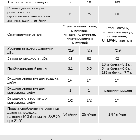
Тактов/литр (кг) в минуту
7
10
103
Рекомендуемая скорость
работы насоса
75
75
60
(для максимального срока
эксплуатации), такт/мин
Оцинкованная сталь,
Сталь, латунь,
алюминий,
нитриловый каучук,
Смачиваемые детали
нитрил, полиуретан,
полиуретан,
никелированный
UHMWPE, ацеталь
алюминий
Уровень звукового давления,
72,9
72,9
72,9
дБа
Звуковая мощность, дБа
82
82
82
16 кг бочка - 5,1 кг,
Приблизительный вес, кг
3,2
3,5
54 кг бочка - 6,8 кг,
181 кг бочка - 7,7 кг
Входное отверстие для воздуха,
1/4
1/4
1/4
дюйм
Входное отверстие для
1
1
Прайминг-поршень
материала, дюйм
Выходное отверстие для
1/2
1/2
1/4
материала, дюйм
Подача свободным потоком при
давлении воздуха
34 л/мин
25 л/мин
1,87 кг/мин
на входе 10.3 бар, масло SAE 20
при 21 °C,