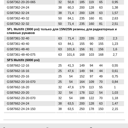
GS87362-20-20-065
32
50,8
185
119
65
0,95
GS87362-24-24
38
60,3
200
128
63
1,38
GS87362-32-24
38
71,4
200
128
63
1,57
GS87362-40-32
50
84,1
235
160
81
2,63
GS87362-32-32
50
71,4
235
160
81
2,51
SFL Multifit (3000 psi) только для 1SN/2SN резины, для радиаторных и
сливных рукавов
GS87361-32-40
63
71,4
220
155
220
2,3
GS87361-40-40
63
84,1
155
90
155
1,23
GS87361-48-40
63
101,6
156
91
156
1,6
GS87361-48-40-075
63
101,6
168
103
168
2,7
SFS Multifit (6000 psi)
GS87662-12-16
25
41,3
149
94
44
0,55
GS87662-16-16
25
47,6
149
94
44
0,61
GS87662-20-16
25
54
152
97
49
0,75
GS87662-20-16-070
25
54
164
109
70
0,84
GS87662-16-20
32
47,6
179
113
55
1
GS87662-20-20
32
54
178
112
54
1,03
GS87662-20-20-070
32
54
188
122
70
1,18
GS87662-24-24
38
63,5
200
128
63
1,47
GS87662-24-24-150
38
63,5
250
178
150
2,15