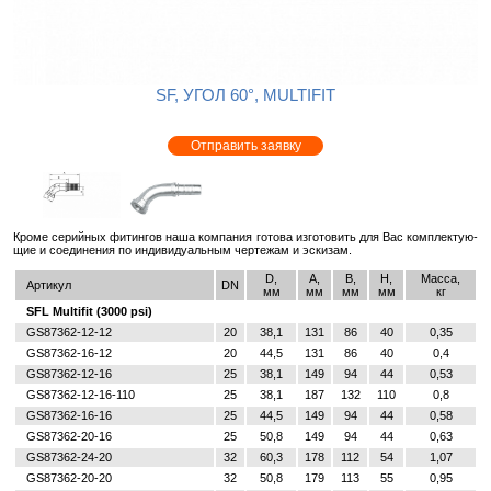
SF, УГОЛ 60°, MULTIFIT
Отправить заявку
Кроме се­рий­ных фи­тин­гов наша ком­па­ния го­то­ва из­го­то­вить для Вас ком­плек­ту­ю­
щие и со­еди­не­ния по ин­ди­ви­ду­аль­ным чер­те­жам и эс­ки­зам.
D,
A,
B,
H,
Масса,
Артикул
DN
мм
мм
мм
мм
кг
SFL Multifit (3000 psi)
GS87362-12-12
20
38,1
131
86
40
0,35
GS87362-16-12
20
44,5
131
86
40
0,4
GS87362-12-16
25
38,1
149
94
44
0,53
GS87362-12-16-110
25
38,1
187
132
110
0,8
GS87362-16-16
25
44,5
149
94
44
0,58
GS87362-20-16
25
50,8
149
94
44
0,63
GS87362-24-20
32
60,3
178
112
54
1,07
GS87362-20-20
32
50,8
179
113
55
0,95