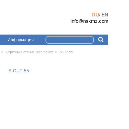
RU
EN
info@nskmz.com
Информация
>
Отрезные станки Techmaflex
>
S Cut 55
S CUT 55