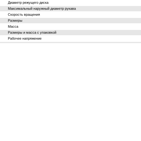
Диа­метр ре­жу­ще­го диска
Мак­си­маль­ный на­руж­ный диа­метр ру­ка­ва
Ско­рость вра­ще­ния
Раз­ме­ры
Масса
Раз­ме­ры и масса с упа­ков­кой
Ра­бо­чее на­пря­же­ние