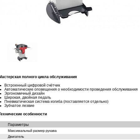
Ма­стер­ская пол­но­го цикла об­слу­жи­ва­ния
Встро­ен­ный циф­ро­вой счёт­чик
Ав­то­ма­ти­че­ские опо­ве­ще­ния о необ­хо­ди­мо­сти про­ве­де­ния об­слу­жи­ва­ния
Эр­го­но­мич­ный ди­зайн
Ши­ро­кая, двой­ная пе­даль
Пнев­ма­ти­че­ская си­сте­ма из­ги­ба (по­став­ля­ет­ся от­дель­но)
Зуб­ча­тое лез­вие
Тех­ни­че­ские осо­бен­но­сти
Па­ра­мет­ры
Мак­си­маль­ный раз­мер ру­ка­ва
Дви­га­тель