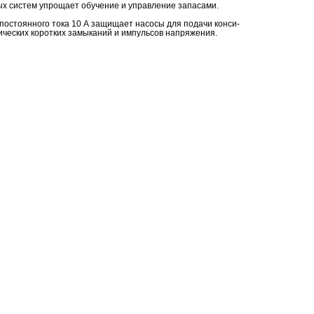
 си­стем упро­ща­ет обу­че­ние и управ­ле­ние за­па­са­ми.
по­сто­ян­но­го тока 10 А за­щи­ща­ет на­со­сы для по­да­чи кон­си­
­че­ских ко­рот­ких за­мы­ка­ний и им­пуль­сов на­пря­же­ния.