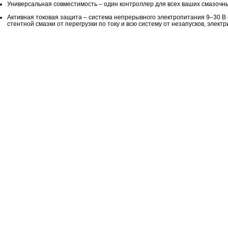
Уни­вер­саль­ная сов­ме­сти­мость – один кон­трол­лер для всех ваших сма­зоч­ных
Ак­тив­ная то­ко­вая за­щи­та – си­сте­ма непре­рыв­но­го элек­тро­пи­та­ния 9–30 В 
стент­ной смаз­ки от пе­ре­груз­ки по току и всю си­сте­му от неза­пус­ков, элек­три