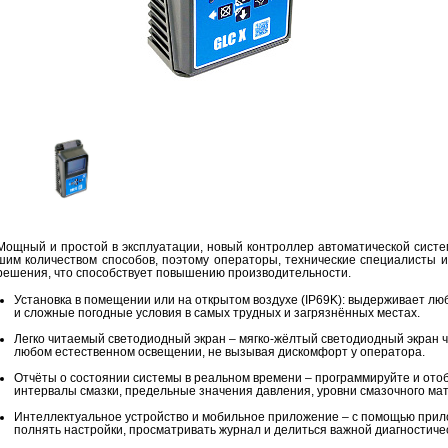
Мощ­ный и про­стой в экс­плу­а­та­ции, новый кон­трол­лер ав­то­ма­ти­че­ской си­с
шим ко­ли­че­ством спо­со­бов, по­это­му опе­ра­то­ры, тех­ни­че­ские спе­ци­а­ли­с
ре­ше­ния, что спо­соб­ству­ет по­вы­ше­нию про­из­во­ди­тель­но­сти.
Уста­нов­ка в по­ме­ще­нии или на от­кры­том воз­ду­хе (IP69K): вы­дер­жи­ва­ет л
и слож­ные по­год­ные усло­вия в самых труд­ных и за­гряз­нён­ных ме­стах.
Легко чи­та­е­мый све­то­ди­од­ный экран – мягко-жёл­тый све­то­ди­од­ный экран
любом есте­ствен­ном осве­ще­нии, не вы­зы­вая дис­ком­форт у опе­ра­то­ра.
От­чё­ты о со­сто­я­нии си­сте­мы в ре­аль­ном вре­ме­ни – про­грам­ми­руй­те и ото
ин­тер­ва­лы смаз­ки, пре­дель­ные зна­че­ния дав­ле­ния, уров­ни сма­зоч­но­го ма­т
Ин­тел­лек­ту­аль­ное устрой­ство и мо­биль­ное при­ло­же­ние – с по­мо­щью при
пол­нять на­строй­ки, про­смат­ри­вать жур­нал и де­лить­ся важ­ной ди­а­гно­сти­че