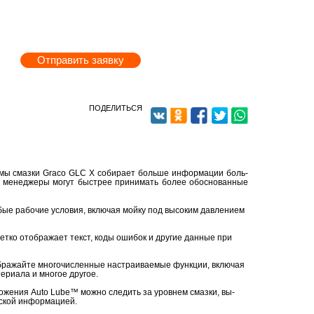
Отправить заявку
ПОДЕЛИТЬСЯ
те­мы смаз­ки Graco GLC X со­би­ра­ет боль­ше ин­фор­ма­ции боль­
ты и ме­не­дже­ры могут быст­рее при­ни­мать более обос­но­ван­ные
юбые ра­бо­чие усло­вия, вклю­чая мойку под вы­со­ким дав­ле­ни­ем
 четко отоб­ра­жа­ет текст, коды оши­бок и дру­гие дан­ные при
б­ра­жай­те мно­го­чис­лен­ные на­стра­и­ва­е­мые функ­ции, вклю­чая
е­ри­а­ла и мно­гое дру­гое.
­ло­же­ния Auto Lube™ можно сле­дить за уров­нем смаз­ки, вы­
­ской ин­фор­ма­ци­ей.