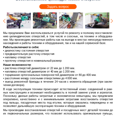
Задать вопрос
Мы пред­ла­га­ем Вам вос­поль­зо­вать­ся услу­гой по ре­мон­ту и пол­но­му вос­ста­нов­ле­
нию ци­лин­дри­че­ских от­вер­стий, в том числе и со­ос­ных, на тех­ни­ке и обо­ру­до­ва­
нии. Мы про­из­во­дим ре­монт­ные ра­бо­ты как на вы­ез­де в ме­стах непо­сред­ствен­но­го
на­хож­де­ния и ра­бо­ты тех­ни­ки и обо­ру­до­ва­ния, так и на нашей сер­вис­ной базе.
Ра­бо­ты вклю­ча­ют в себя:
• ди­а­гно­сти­ку со­сто­я­ния от­вер­стия
• пред­ва­ри­тель­ную рас­точ­ку от­вер­стия
• на­плав­ку от­вер­стия
• про­точ­ку от­вер­стия в но­ми­наль­ный раз­мер
Наши воз­мож­но­сти:
• рас­точ­ка от­вер­стий диа­мет­ром от 22 мм до 1 200 мм.
• на­плав­ка от­вер­стий диа­мет­ром от 40 мм до 1 200 мм.
• тор­це­ва­ние ор­то­го­наль­ных по­верх­но­стей диа­мет­ром от 80 до 400 мм.
• рас­сто­я­ние между со­ос­ны­ми от­вер­сти­я­ми до 4 000 мм.
• выезд ре­монт­ной бри­га­ды в те­че­ние 24 часов с мо­мен­та об­ра­ще­ния (при за­клю­
че­нии до­го­во­ра).
В ходе экс­плу­а­та­ции тех­ни­ки про­ис­хо­дит есте­ствен­ный износ со­еди­не­ний в рам­
ных кон­струк­ци­ях и воз­ни­ка­ет необ­хо­ди­мость в пол­ной за­мене узлов и аг­ре­га­тов.
По­сколь­ку дан­ные ра­бо­ты за­трат­ные и эко­но­ми­че­ски невы­год­ны, мы пред­ла­га­ем
опе­ра­тив­но, ка­че­ствен­но и с ми­ни­маль­ны­ми за­тра­та­ми вос­ста­но­вить от­вер­стия
под паль­цы, по­са­доч­ные места под втул­ки, ко­то­рые ока­за­лись по­вре­жде­ны и не
поз­во­ля­ют даль­ней­шую экс­плу­а­та­цию тех­ни­ки и обо­ру­до­ва­ния.
Мы про­из­во­дим вос­ста­нов­ле­ние от­вер­стий и по­са­доч­ных мест де­та­лей тех­ни­ки до
их пер­во­на­чаль­ных раз­ме­ров, что поз­во­лит ис­поль­зо­вать ори­ги­наль­ные паль­цы,