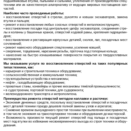
под­шип­ни­ко­вые втул­ки, пыль­ни­ки и саль­ни­ки, уплот­не­ния от про­из­во­ди­те­лей спец­
тех­ни­ки или их ка­че­ствен­ную аль­тер­на­ти­ву от ве­ду­щих ми­ро­вых по­став­щи­ков зап­
ча­стей.
Наи­бо­лее часто про­во­ди­мые ра­бо­ты:
• вос­ста­нов­ле­ние от­вер­стий в стре­лах, ру­ко­я­тях и ков­шах экс­ка­ва­то­ров, за­ме­на
вту­лок и паль­цев;
• ре­монт и вос­ста­нов­ле­ние любых со­ос­ных от­вер­стий в ме­тал­ло­кон­струк­ци­ях;
• вос­ста­нов­ле­ние по­сад­ки под цен­траль­ную цапфу экс­ка­ва­то­ров, со­еди­не­ния стре­
лы и ко­лон­ны у ба­шен­ных кра­нов, от­вер­стий хо­до­вой рамы, креп­ле­ния гид­ро­ци­лин­
дров;
• вос­ста­нов­ле­ние и ре­став­ра­ция кор­пус­ных де­та­лей, ско­лов, лап, по­са­доч­ных мест
со­чле­не­ний;
• ре­монт на­вес­но­го обо­ру­до­ва­ния спец­тех­ни­ки, уси­ле­ние ков­шей;
• свер­ле­ние, тор­це­ва­ние, на­ре­за­ние резь­бы, про­точ­ка под сто­пор­ные коль­ца;
• на­не­се­ние на быст­ро из­на­ши­ва­е­мые по­верх­но­сти по­кры­тия из твер­до­сплав­ных
ма­те­ри­а­лов.
Мы ока­зы­ва­ем услу­ги по вос­ста­нов­ле­нию от­вер­стий на таких по­пу­ляр­ных
типах тех­ни­ки, как:
• ка­рьер­ная и стро­и­тель­ная тех­ни­ка и обо­ру­до­ва­нии;
• сель­ско­хо­зяй­ствен­ная и ком­му­наль­ная тех­ни­ка;
• гру­зо­подъ­ём­ные устрой­ства и ме­ха­низ­мы;
• нефте-, га­зо­до­бы­ва­ю­щее обо­ру­до­ва­ние;
• про­кат­ные станы, кон­вей­е­ры и про­чие ме­ха­низ­мы тя­жё­лой про­мыш­лен­но­сти;
• в су­до­стро­е­нии, пор­то­вой тех­ни­ки, для су­до­ре­мон­та;
• же­лез­но­до­рож­но­го транс­пор­та и мет­ро­по­ли­те­на.
Пре­иму­ще­ства ре­мон­та от­вер­стий ме­то­дом на­плав­ки и рас­точ­ки:
• Эко­но­мия де­неж­ных средств, по­сколь­ку вос­ста­нов­ле­ние от­вер­стий и по­са­доч­ных
мест де­та­лей тех­ни­ки го­раз­до де­шев­ле пол­ной за­ме­ны узлов и аг­ре­га­тов;
• Сни­же­ние вре­ме­ни вы­нуж­ден­но­го про­стоя тех­ни­ки при вы­яв­ле­нии неис­прав­но­сти,
в том числе эко­но­мия на транс­пор­ти­ров­ке тех­ни­ки и обо­ру­до­ва­ния до ма­стер­ской.
• Воз­мож­ность про­из­ве­сти те­ку­щий ре­монт от­вер­стий под паль­цы и по­са­доч­ных
мест под втул­ки во из­бе­жа­ние несвое­вре­мен­но­го вы­хо­да из строя тех­ни­ки и обо­ру­
до­ва­ния.