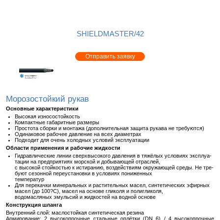
SHIELDMASTER/42
Отправить заявку
Мо­ро­зо­стой­кий рукав
Ос­нов­ные ха­рак­те­ри­сти­ки
Вы­со­кая из­но­со­стой­кость
Ком­пакт­ные га­ба­рит­ные раз­ме­ры
Про­сто­та сбор­ки и мон­та­жа (до­пол­ни­тель­ная за­щи­та ру­ка­ва не тре­бу­ют­ся)
Оди­на­ко­вое ра­бо­чее дав­ле­ние на всех диа­мет­рах
Под­хо­дит для очень хо­лод­ных усло­вий экс­плу­а­та­ции
Об­ла­сти при­ме­не­ния и ра­бо­чие жид­ко­сти
Гид­рав­ли­че­ские линии сверх­вы­со­ко­го дав­ле­ния в тя­жё­лых усло­ви­ях экс­плу­а­
та­ции на пред­при­я­ти­ях мор­ской и до­бы­ва­ю­щей от­рас­лей,
с вы­со­кой стой­ко­стью к ис­ти­ра­нию, воз­дей­стви­ям окру­жа­ю­щей среды. Не тре­
бу­ют се­зон­ной пе­ре­уста­нов­ки в усло­ви­ях по­ни­жен­ных
тем­пе­ра­тур
Для пе­ре­кач­ки ми­не­раль­ных и рас­ти­тель­ных масел, син­те­ти­че­ских эфир­ных
масел (до 100?С), масел на ос­но­ве гли­ко­ля и по­лигли­ко­ля,
во­до­мас­ля­ных эмуль­сий и жид­ко­стей на вод­ной ос­но­ве
Кон­струк­ция шлан­га
Внут­рен­ний слой: мас­ло­стой­кая син­те­ти­че­ская ре­зи­на
Ар­ми­ро­ва­ние: 2 вы­со­ко­проч­ные сталь­ные оплёт­ки (DN 6) / 4 вы­со­ко­проч­ные