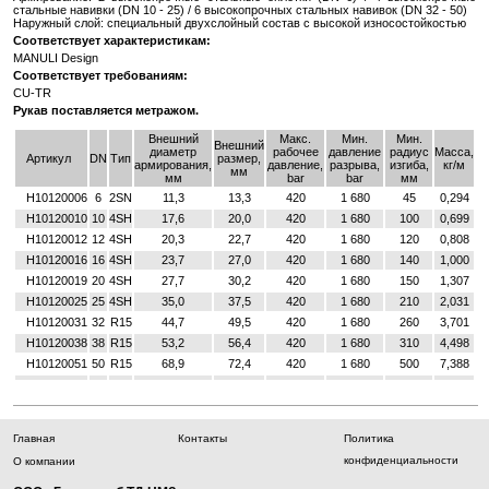
сталь­ные на­вив­ки (DN 10 - 25) / 6 вы­со­ко­проч­ных сталь­ных на­ви­вок (DN 32 - 50)
На­руж­ный слой: спе­ци­аль­ный двух­слой­ный со­став с вы­со­кой из­но­со­стой­ко­стью
Со­от­вет­ству­ет ха­рак­те­ри­сти­кам:
MANULI Design
Со­от­вет­ству­ет тре­бо­ва­ни­ям:
CU-TR
Рукав по­став­ля­ет­ся мет­ра­жом.
Внешний
Макс.
Мин.
Мин.
Внешний
диаметр
рабочее
давление
радиус
Масса,
Артикул
DN
Тип
размер,
армирования,
давление,
разрыва,
изгиба,
кг/м
мм
мм
bar
bar
мм
H10120006
6
2SN
11,3
13,3
420
1 680
45
0,294
H10120010
10
4SH
17,6
20,0
420
1 680
100
0,699
H10120012
12
4SH
20,3
22,7
420
1 680
120
0,808
H10120016
16
4SH
23,7
27,0
420
1 680
140
1,000
H10120019
20
4SH
27,7
30,2
420
1 680
150
1,307
H10120025
25
4SH
35,0
37,5
420
1 680
210
2,031
H10120031
32
R15
44,7
49,5
420
1 680
260
3,701
H10120038
38
R15
53,2
56,4
420
1 680
310
4,498
H10120051
50
R15
68,9
72,4
420
1 680
500
7,388
Главная
Контакты
Политика
конфиденциальности
О компании