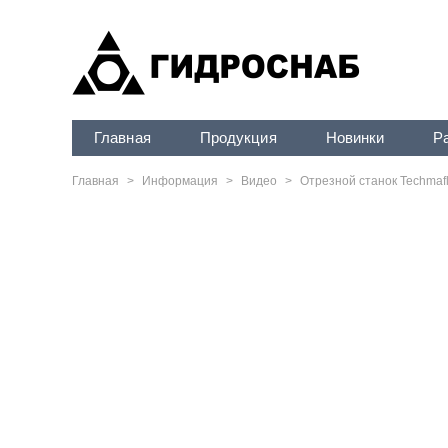
Главная
Продукция
Новинки
Р
Главная
>
Информация
>
Видео
>
Отрезной станок Techmafl