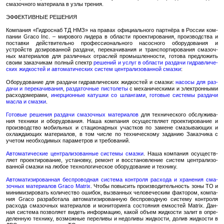
сма­зоч­но­го ма­те­ри­а­ла в узлы тре­ния.
ЭФ­ФЕК­ТИВ­НЫЕ РЕ­ШЕ­НИЯ
Ком­па­ния «Гид­ро­снаб ТД НМЗ» на пра­вах офи­ци­аль­но­го парт­нё­ра в Рос­сии ком­
па­нии Graco Inc. – ми­ро­во­го ли­де­ра в об­ла­сти про­ек­ти­ро­ва­ния, про­из­вод­ства и
по­став­ки дей­стви­тель­но про­фес­си­о­наль­но­го на­сос­но­го обо­ру­до­ва­ния и
устройств до­зи­ро­ван­ной раз­да­чи, пе­ре­ка­чи­ва­ния и транс­пор­ти­ро­ва­ния сма­зоч­
ных ма­те­ри­а­лов для раз­лич­ных от­рас­лей про­мыш­лен­но­сти, го­то­ва пред­ло­жить
своим за­каз­чи­кам пол­ный спектр
ре­ше­ний и услуг в об­ла­сти раз­да­чи гид­рав­ли­че­
ских жид­ко­стей и ав­то­ма­ти­че­ских си­стем цен­тра­ли­зо­ван­ной смаз­ки
:
Обо­ру­до­ва­ние для раз­да­чи гид­рав­ли­че­ских жид­ко­стей и смаз­ки:
на­со­сы для раз­
да­чи и пе­ре­ка­чи­ва­ния
,
раз­да­точ­ные пи­сто­ле­ты
с ме­ха­ни­че­ски­ми и элек­трон­ны­ми
рас­хо­до­ме­ра­ми,
инер­ци­он­ные ка­туш­ки со шлан­га­ми
,
го­то­вые си­сте­мы раз­да­чи
масла и смаз­ки
.
Го­то­вые ре­ше­ния раз­да­чи сма­зоч­ных ма­те­ри­а­лов
для тех­ни­че­ско­го об­слу­жи­ва­
ния тех­ни­ки и обо­ру­до­ва­ния. Наша ком­па­ния осу­ществ­ля­ет про­ек­ти­ро­ва­ние и
про­из­вод­ство мо­биль­ных и ста­ци­о­нар­ных участ­ков по за­мене сма­зы­ва­ю­щих и
охла­жда­ю­щих ма­те­ри­а­лов, в том числе по тех­ни­че­ско­му за­да­нию За­каз­чи­ка с
уче­том необ­хо­ди­мых па­ра­мет­ров и тре­бо­ва­ний.
Ав­то­ма­ти­че­ские цен­тра­ли­зо­ван­ные си­сте­мы смаз­ки
. Наша ком­па­ния осу­ществ­
ля­ет про­ек­ти­ро­ва­ние, уста­нов­ку, ре­монт и вос­ста­нов­ле­ние си­стем цен­тра­ли­зо­
ван­ной смаз­ки на любое тех­но­ло­ги­че­ское обо­ру­до­ва­ние и тех­ни­ку.
Ав­то­ма­ти­зи­ро­ван­ная бес­про­вод­ная си­сте­ма кон­тро­ля рас­хо­да и хра­не­ния сма­
зоч­ных ма­те­ри­а­лов Graco Matrix
. Чтобы по­вы­сить про­из­во­ди­тель­ность зоны ТО и
ми­ни­ми­зи­ро­вать ко­ли­че­ство оши­бок, вы­зван­ных че­ло­ве­че­ским фак­то­ром, ком­па­
ния Graco раз­ра­бо­та­ла ав­то­ма­ти­зи­ро­ван­ную бес­про­вод­ную си­сте­му кон­тро­ля
рас­хо­да сма­зоч­ных ма­те­ри­а­лов и мо­ни­то­рин­га со­сто­я­ния ем­ко­стей Matrix. Дан­
ная си­сте­ма поз­во­ля­ет ви­деть ин­фор­ма­цию, какой объем жид­ко­сти залит в опре­
де­лен­ную тех­ни­ку, воз­мож­ные пе­ре­ли­вы и недо­ли­вы жид­ко­сти, долив жид­ко­сти в