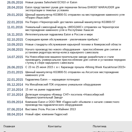
26.05.2016
Новые рукава Safeshield EC910 от Eaton
28.04.2016
Eaton представляет рукав для перекачки бетона EHK007 MARAUDER для
эксплуатации в тяжелых условиях
29.01.2016
Шинный манипулятор KG3800-51 отправлен на месторождение каменного угля
«Разрез Изыхский»
22.01.2016
На Разрез «Черногорский» доставлен шинный манипулятор KG3800-57
11.01.2016
Уникальный самоходный модуль «MDG240C» отправлен на Черногорское
месторождение каменного угля в Республике Хакасия
16.11.2015
Интеллектуальная гидравлика Eaton в России и мире
02.10.2015
Сокращаем время обслуживания - увеличиваем прибыль!
10.09.2015
Новые стандарты обслуживания карьерной техники в Кемеровской области
24.08.2015
Начато производство нового оборудования - приспособление для снятия и
установки редуктора мотор-колеса карьерного самосвала
14.07.2015
На Новосибирском машиностроительном заводе разработали и стали
производить универсальное приспособление для снятия и установки передних
ступиц в сборе карьерного самосвала
26.06.2015
С 23 по 25 июня 2015 г. в г. Караганде прошла «Mining Week Kazakhstan’2015»
23.01.2015
Шинный манипулятор KG3800-51 отправлен на Апсатское месторождение
каменного угля
22.01.2015
Гидравлика Eaton — наращивая потенциал
05.12.2014
На Михайловский ГОК отгружено уникальное оборудование
27.10.2014
15 лет на рынке гидравлики!
07.10.2014
Делегация концерна «Комацу СНГ» посетила «Новосибирский
Машиностроительный Завод»
03.09.2014
Компании Eaton и ООО ПКФ «Гидроснаб» объявили о начале совместного
производства гидравлического оборудования
07.06.2014
Выставка Уголь России и Майнинг 2013
08.04.2014
Новый офис компании Гидроснаб
Главная
Контакты
Политика