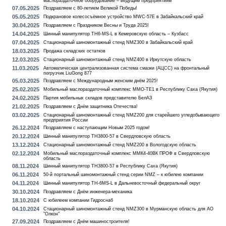
маслораздаточное оборудование – ведущим предприятиям
07.05.2025
Поздравляем с 80-летием Великой Победы!
05.05.2025
Подкрановое колесосъёмное устройство MWC-57E в Забайкальский край
30.04.2025
Поздравляем с Праздником Весны и Труда 2025!
14.04.2025
Шинный манипулятор TH6-MS-L в Кемеровскую область – Кузбасс
07.04.2025
Стационарный шиномонтажный стенд NMZ300 в Забайкальский край
18.03.2025
Продажа складских остатков
12.03.2025
Стационарный шиномонтажный стенд NMZ400 в Иркутскую область
11.03.2025
Автоматическая централизованная система смазки (АЦСС) на фронтальный
погрузчик LiuGong 877
05.03.2025
Поздравляем с Международным женским днём 2025!
25.02.2025
Мобильный маслораздаточный комплекс MMO-TE1 в Республику Саха (Якутия)
24.02.2025
Партия мобильных складов представителю БелАЗ
21.02.2025
Поздравляем с Днём защитника Отечества!
03.02.2025
Стационарный шиномонтажный стенд NMZ200 для старейшего угледобывающего
предприятия России
26.12.2024
Поздравляем с наступающим Новым 2025 годом!
20.12.2024
Шинный манипулятор TH3800-57 в Свердловскую область
13.12.2024
Стационарный шиномонтажный стенд NMZ200 в Вологодскую область
02.12.2024
Мобильный маслораздаточный комплекс ММК4-40ВК ПРОФ в Свердловскую
область
08.11.2024
Шинный манипулятор TH3800-57 в Республику Саха (Якутия)
06.11.2024
50-й портальный шиномонтажный стенд серии NMZ – к юбилею компании
04.11.2024
Шинный манипулятор TH-6MS-L в Дальневосточный федеральный округ
30.10.2024
Поздравляем с Днём инженера-механика
18.10.2024
С юбилеем компании Гидроснаб
04.10.2024
Стационарный шиномонтажный стенд NMZ300 в Мурманскую область для АО
"Олкон"
27.09.2024
Поздравляем с Днём машиностроителя!