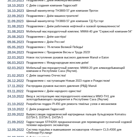
30.10.2023
Поздравляем с Днём инженера-механика!
18.10.2023
С Днём создания компании Гидроснаб!
16.10.2023
Шинный манипулятор TH3800-57 для компании Протон
22.09.2023
Поздравляем с Днём машиностроителя!
11.09.2023
Шинный манипулятор TH3800-57 для компании ТД Русторг
31.08.2023
Поздравляем с Днём работников нефтяной и газовой промышленности!
31.08.2023
Мобильный маслораздаточный комплекс ММК4-40 для "Сервисной компании-54"
25.08.2023
Поздравляем с Днём шахтёра!
09.06.2023
Поздравляем с Днём России!
05.05.2023
Поздравляем с 78-летием Великой Победы!
28.04.2023
Поздравляем с Праздником Весны и Труда 2023!
22.03.2023
Новое поступление рукавов высокого давления Manuli и Eaton
06.03.2023
Поздравляем с Международным женским днём!
02.03.2023
Мобильный маслораздаточный комплекс ММК4-20 для алмазодобывающей
компании в Республике Саха (Якутия).
21.02.2023
С Днём защитника Отечества!
26.12.2022
Поздравляем с наступающим Новым 2023 годом и Рождеством!
17.11.2022
Распродажа рукавов высокого давления (РВД) Manuli
03.11.2022
Поздравляем с Днём народного единства!
24.10.2022
Ввод в эксплуатацию маслораздаточного комплекса MMO-TH1 для
золотодобывающего предприятия в Республике Саха (Якутия)
21.10.2022
Разработан поддон Pl-450 для ремонта тяжёлых узлов и механизмов
19.10.2022
С Днём рождения Гидроснаб!
22.09.2022
Выпрессовщик гидравлический картриджных пальцев бульдозеров Komatsu
D275A-5, D375A-5, D475A-5
21.09.2022
Гидростанция STP420X предназначенная для перемещения гусеничной ходовой
тележки карьерного экскаватора
12.09.2022
Система подъёма и вывешивания экскаваторов «Атлант» CLS-А500 для
«Либхерр-Русланд»