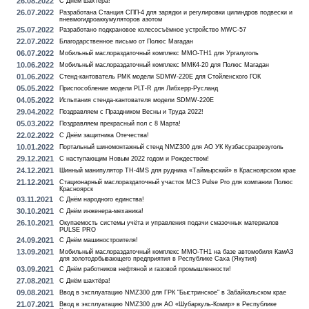
26.08.2022
С Днём шахтёра!
26.07.2022
Разработана Станция СПП-4 для зарядки и регулировки цилиндров подвески и
пневмогидроаккумуляторов азотом
25.07.2022
Разработано подкрановое колесосъёмное устройство MWC-57
22.07.2022
Благодарственное письмо от Полюс Магадан
06.07.2022
Мобильный маслораздаточный комплекс MMO-TH1 для Ургалуголь
10.06.2022
Мобильный маслораздаточный комплекс ММК4-20 для Полюс Магадан
01.06.2022
Стенд-кантователь РМК модели SDMW-220E для Стойленского ГОК
05.05.2022
Приспособление модели PLT-R для Либхерр-Русланд
04.05.2022
Испытания стенда-кантователя модели SDMW-220E
29.04.2022
Поздравляем с Праздником Весны и Труда 2022!
05.03.2022
Поздравляем прекрасный пол с 8 Марта!
22.02.2022
С Днём защитника Отечества!
10.01.2022
Портальный шиномонтажный стенд NMZ300 для АО УК Кузбассразрезуголь
29.12.2021
С наступающим Новым 2022 годом и Рождеством!
24.12.2021
Шинный манипулятор TH-4MS для рудника «Таймырский» в Красноярском крае
21.12.2021
Стационарный маслораздаточный участок MC3 Pulse Pro для компании Полюс
Красноярск
03.11.2021
С Днём народного единства!
30.10.2021
С Днём инженера-механика!
26.10.2021
Окупаемость системы учёта и управления подачи смазочных материалов
PULSE PRO
24.09.2021
С Днём машиностроителя!
13.09.2021
Мобильный маслораздаточный комплекс MMO-TH1 на базе автомобиля КамАЗ
для золотодобывающего предприятия в Республике Саха (Якутия)
03.09.2021
С Днём работников нефтяной и газовой промышленности!
27.08.2021
С Днём шахтёра!
09.08.2021
Ввод в эксплуатацию NMZ300 для ГРК "Быстринское" в Забайкальском крае
21.07.2021
Ввод в эксплуатацию NMZ300 для АО «Шубаркуль-Комир» в Республике