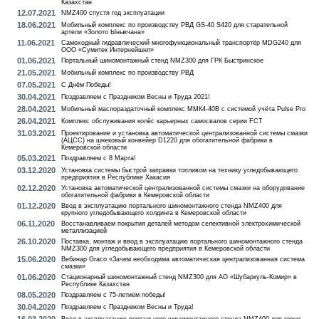
Казахстан
12.07.2021
NMZ400 спустя год эксплуатации
18.06.2021
Мобильный комплекс по производству РВД GS-40 S420 для старательной
артели «Золото Ыныкчана»
11.06.2021
Самоходный гидравлический многофункциональный транспортёр MDG240 для
ООО «Сумитек Интернейшнл»
01.06.2021
Портальный шиномонтажный стенд NMZ300 для ГРК Быстринское
21.05.2021
Мобильный комплекс по производству РВД
07.05.2021
С Днём Победы!
30.04.2021
Поздравляем с Праздником Весны и Труда 2021!
28.04.2021
Мобильный маслораздаточный комплекс ММК4-40В с системой учёта Pulse Pro
26.04.2021
Комплекс обслуживания колёс карьерных самосвалов серии FCT
31.03.2021
Проектирование и установка автоматической централизованной системы смазки
(АЦСС) на шнековый конвейер D1220 для обогатительной фабрики в
Кемеровской области
05.03.2021
Поздравляем с 8 Марта!
03.12.2020
Установка системы быстрой заправки топливом на технику угледобывающего
предприятия в Республике Хакасия
02.12.2020
Установка автоматической централизованной системы смазки на оборудование
обогатительной фабрики в Кемеровской области
01.12.2020
Ввод в эксплуатацию портального шиномонтажного стенда NMZ400 для
крупного угледобывающего холдинга в Кемеровской области
06.11.2020
Восстанавливаем покрытия деталей методом селективной электрохимической
металлизацией
26.10.2020
Поставка, монтаж и ввод в эксплуатацию портального шиномонтажного стенда
NMZ300 для угледобывающего предприятия в Кемеровской области
15.06.2020
Вебинар Graco «Зачем необходима автоматическая централизованная система
смазки»
01.06.2020
Стационарный шиномонтажный стенд NMZ300 для АО «Шубаркуль-Комир» в
Республике Казахстан
08.05.2020
Поздравляем с 75-летием победы!
30.04.2020
Поздравляем с Праздником Весны и Труда!