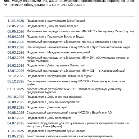
ДВС между пла­но­вы­ми ТО, давая воз­мож­ность про­гно­зи­ро­вать пе­ри­од по­ста­нов­
ки тех­ни­ки и обо­ру­до­ва­ния на ка­пи­таль­ный ре­монт.
11.06.2026
Поздравляем с наступающим Днём России!
08.05.2026
Поздравляем с Днём Великой Победы!
05.05.2026
Мобильный маслораздаточный комплекс MMO-TE2 в Республику Саха (Якутия)
30.04.2026
Поздравляем с Праздником Весны и Труда!
29.04.2026
Мобильный маслораздаточный комплекс ММК4417 отправлен в Гвинею
10.03.2026
Стационарный шиномонтажный стенд NMZ400 в Чукотский автономный округ
06.03.2026
Поздравляем с Международным женским днём!
24.02.2026
Мобильный маслораздаточный комплекс ММК4204: обслуживание техники в
любых условиях
20.02.2026
Поздравляем с Днём защитника Отечества!
12.01.2026
Мобильный маслораздаточный комплекс ММК4421 — в Хабаровский край
30.12.2025
Поздравляем с наступающим Новым 2026 годом!
05.12.2025
Стационарный шиномонтажный стенд NMZ300 в Кемеровскую область —
Кузбасс
07.11.2025
Колесосъёмное устройство MWC-57E отправлено крупному угольному
предприятию Бурятии
30.10.2025
Поздравляем с Днём инженера-механика!
26.09.2025
Поздравляем с Днём машиностроителя!
28.08.2025
Поздравляем с Днём шахтёра!
20.08.2025
Стационарный шиномонтажный стенд NMZ300 в Еврейскую АО
18.07.2025
Поздравляем с Днём металлурга!
04.07.2025
Комплект оборудования для обслуживания и ремонта карьерной техники – в
Республику Саха (Якутия)
11.06.2025
Поздравляем с наступающим Днём России!
12.05.2025
Качественные смазочные материалы и высокопроизводительное