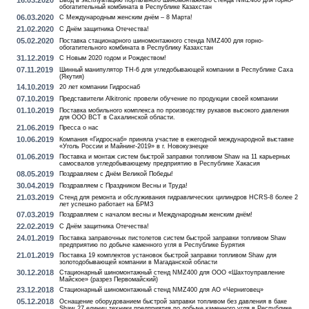
16.03.2020
Ввод в эксплуатацию портального шиномонтажного стенда NMZ400 для горно-
обогатительный комбината в Республике Казахстан
06.03.2020
С Международным женским днём – 8 Марта!
21.02.2020
С Днём защитника Отечества!
05.02.2020
Поставка стационарного шиномонтажного стенда NMZ400 для горно-
обогатительного комбината в Республику Казахстан
31.12.2019
С Новым 2020 годом и Рождеством!
07.11.2019
Шинный манипулятор TH-6 для угледобывающей компании в Республике Саха
(Якутия)
14.10.2019
20 лет компании Гидроснаб
07.10.2019
Представители Alkitronic провели обучение по продукции своей компании
01.10.2019
Поставка мобильного комплекса по производству рукавов высокого давления
для ООО ВСТ в Сахалинской области.
21.06.2019
Пресса о нас
10.06.2019
Компания «Гидроснаб» приняла участие в ежегодной международной выставке
«Уголь России и Майнинг-2019» в г. Новокузнецке
01.06.2019
Поставка и монтаж систем быстрой заправки топливом Shaw на 11 карьерных
самосвалов угледобывающему предприятию в Республике Хакасия
08.05.2019
Поздравляем с Днём Великой Победы!
30.04.2019
Поздравляем с Праздником Весны и Труда!
21.03.2019
Стенд для ремонта и обслуживания гидравлических цилиндров HCRS-8 более 2
лет успешно работает на БРМЗ
07.03.2019
Поздравляем с началом весны и Международным женским днём!
22.02.2019
С Днём защитника Отечества!
24.01.2019
Поставка заправочных пистолетов систем быстрой заправки топливом Shaw
предприятию по добыче каменного угля в Республике Бурятия
21.01.2019
Поставка 19 комплектов установок быстрой заправки топливом Shaw для
золотодобывающей компании в Магаданской области
30.12.2018
Стационарный шиномонтажный стенд NMZ400 для ООО «Шахтоуправление
Майское» (разрез Первомайский)
23.12.2018
Стационарный шиномонтажный стенд NMZ400 для АО «Черниговец»
05.12.2018
Оснащение оборудованием быстрой заправки топливом без давления в баке
Shaw 27 единиц техники предприятия по добыче каменного угля в Республике