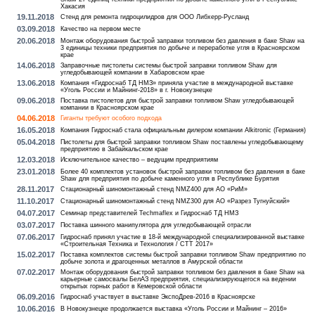
Хакасия
19.11.2018
Стенд для ремонта гидроцилидров для ООО Либхерр-Русланд
03.09.2018
Качество на первом месте
20.06.2018
Монтаж оборудования быстрой заправки топливом без давления в баке Shaw на
3 единицы техники предприятия по добыче и переработке угля в Красноярском
крае
14.06.2018
Заправочные пистолеты системы быстрой заправки топливом Shaw для
угледобывающей компании в Хабаровском крае
13.06.2018
Компания «Гидроснаб ТД НМЗ» приняла участие в международной выставке
«Уголь России и Майнинг-2018» в г. Новокузнецке
09.06.2018
Поставка пистолетов для быстрой заправки топливом Shaw угледобывающей
компании в Красноярском крае
04.06.2018
Гиганты требуют особого подхода
16.05.2018
Компания Гидроснаб стала официальным дилером компании Alkitronic (Германия)
05.04.2018
Пистолеты для быстрой заправки топливом Shaw поставлены угледобывающему
предприятию в Забайкальском крае
12.03.2018
Исключительное качество – ведущим предприятиям
23.01.2018
Более 40 комплектов установок быстрой заправки топливом без давления в баке
Shaw для предприятия по добыче каменного угля в Республике Бурятия
28.11.2017
Стационарный шиномонтажный стенд NMZ400 для АО «РиМ»
11.10.2017
Стационарный шиномонтажный стенд NMZ300 для АО «Разрез Тугнуйский»
04.07.2017
Семинар представителей Techmaflex и Гидроснаб ТД НМЗ
03.07.2017
Поставка шинного манипулятора для угледобывающей отрасли
07.06.2017
Гидроснаб принял участие в 18-й международной специализированной выставке
«Строительная Техника и Технология / СТТ 2017»
15.02.2017
Поставка комплектов системы быстрой заправки топливом Shaw предприятию по
добыче золота и драгоценных металлов в Амурской области
07.02.2017
Монтаж оборудования быстрой заправки топливом без давления в баке Shaw на
карьерные самосвалы БелАЗ предприятия, специализирующегося на ведении
открытых горных работ в Кемеровской области
06.09.2016
Гидроснаб участвует в выставке ЭкспоДрев-2016 в Красноярске
10.06.2016
В Новокузнецке продолжается выставка «Уголь России и Майнинг – 2016»