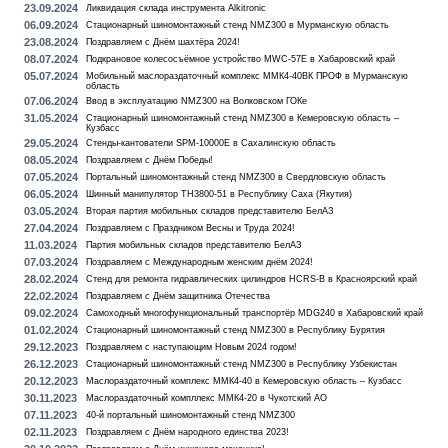
23.09.2024
Ликвидация склада инструмента Alkitronic
06.09.2024
Стационарный шиномонтажный стенд NMZ300 в Мурманскую область
23.08.2024
Поздравляем с Днём шахтёра 2024!
08.07.2024
Подкрановое колесосъёмное устройство MWC-57E в Хабаровский край
05.07.2024
Мобильный маслораздаточный комплекс ММК4-40ВК ПРОФ в Мурманскую
область
07.06.2024
Ввод в эксплуатацию NMZ300 на Волковском ГОКе
31.05.2024
Стационарный шиномонтажный стенд NMZ300 в Кемеровскую область –
Кузбасс
29.05.2024
Стенды-кантователи SPM-10000E в Сахалинскую область
08.05.2024
Поздравляем с Днём Победы!
07.05.2024
Портальный шиномонтажный стенд NMZ300 в Свердловскую область
06.05.2024
Шинный манипулятор TH3800-51 в Республику Саха (Якутия)
03.05.2024
Вторая партия мобильных складов представителю БелАЗ
27.04.2024
Поздравляем с Праздником Весны и Труда 2024!
11.03.2024
Партия мобильных складов представителю БелАЗ
07.03.2024
Поздравляем с Международным женским днём 2024!
28.02.2024
Стенд для ремонта гидравлических цилиндров HCRS-B в Красноярский край
22.02.2024
Поздравляем с Днём защитника Отечества
09.02.2024
Самоходный многофункциональный транспортёр MDG240 в Хабаровский край
01.02.2024
Стационарный шиномонтажный стенд NMZ300 в Республику Бурятия
29.12.2023
Поздравляем с наступающим Новым 2024 годом!
26.12.2023
Стационарный шиномонтажный стенд NMZ300 в Республику Узбекистан
20.12.2023
Маслораздаточный комплекс ММК4-40 в Кемеровскую область – Кузбасс
30.11.2023
Маслораздаточный компллекс ММК4-20 в Чукотский АО
07.11.2023
40-й портальный шиномонтажный стенд NMZ300
02.11.2023
Поздравляем с Днём народного единства 2023!