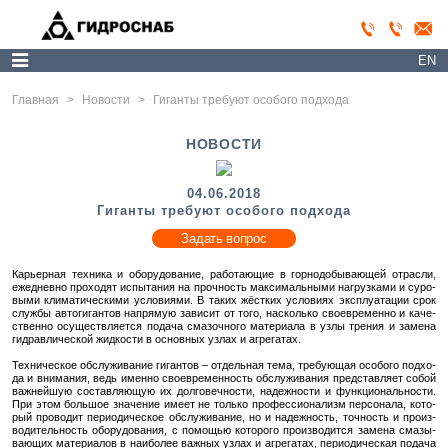
EN
Главная
>
Новости
>
Гиганты требуют особого подхода
НОВОСТИ
04.06.2018
Гиганты требуют особого подхода
Задать вопрос
Ка­рьер­ная тех­ни­ка и обо­ру­до­ва­ние, ра­бо­та­ю­щие в гор­но­до­бы­ва­ю­щей от­рас­ли,
еже­днев­но про­хо­дят ис­пы­та­ния на проч­ность мак­си­маль­ны­ми на­груз­ка­ми и су­ро­
вы­ми кли­ма­ти­че­ски­ми усло­ви­я­ми. В таких жёст­ких усло­ви­ях экс­плу­а­та­ции срок
служ­бы ав­то­ги­ган­тов на­пря­мую за­ви­сит от того, на­сколь­ко свое­вре­мен­но и ка­че­
ствен­но осу­ществ­ля­ет­ся по­да­ча сма­зоч­но­го ма­те­ри­а­ла в узлы тре­ния и за­ме­на
гид­рав­ли­че­ской жид­ко­сти в ос­нов­ных узлах и аг­ре­га­тах.
Тех­ни­че­ское об­слу­жи­ва­ние ги­ган­тов – от­дель­ная тема, тре­бу­ю­щая осо­бо­го под­хо­
да и вни­ма­ния, ведь имен­но свое­вре­мен­ность об­слу­жи­ва­ния пред­став­ля­ет собой
важ­ней­шую со­став­ля­ю­щую их дол­го­веч­но­сти, на­деж­но­сти и функ­ци­о­наль­но­сти.
При этом боль­шое зна­че­ние имеет не толь­ко про­фес­си­о­на­лизм пер­со­на­ла, ко­то­
рый про­во­дит пе­ри­о­ди­че­ское об­слу­жи­ва­ние, но и на­деж­ность, точ­ность и про­из­
во­ди­тель­ность обо­ру­до­ва­ния, с по­мо­щью ко­то­ро­го про­из­во­дит­ся за­ме­на сма­зы­
ва­ю­щих ма­те­ри­а­лов в наи­бо­лее важ­ных узлах и аг­ре­га­тах, пе­ри­о­ди­че­ская по­да­ча