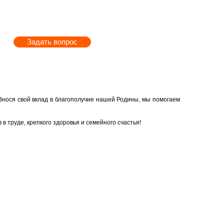
Задать вопрос
 Внося свой вклад в бла­го­по­лу­чие нашей Ро­ди­ны, мы по­мо­га­ем
труде, креп­ко­го здо­ро­вья и се­мей­но­го сча­стья!