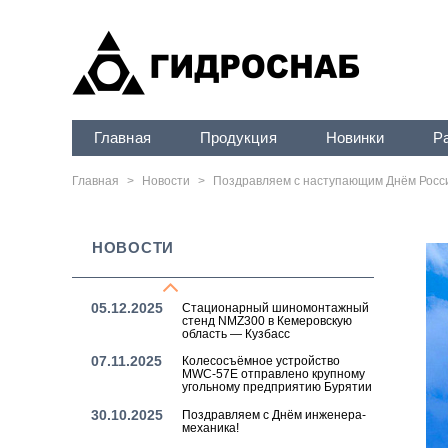
10.03.2026
Стационарный шиномонтажный
стенд NMZ400 в Чукотский
автономный округ
06.03.2026
Поздравляем с Международным
женским днём!
24.02.2026
Мобильный маслораздаточный
комплекс ММК4204:
обслуживание техники в любых
Главная
Продукция
Новинки
Р
условиях
20.02.2026
Поздравляем с Днём защитника
Главная
>
Новости
>
Поздравляем с наступающим Днём Росс
Отечества!
12.01.2026
Мобильный маслораздаточный
комплекс ММК4421 — в
Хабаровский край
НОВОСТИ
30.12.2025
Поздравляем с наступающим
Новым 2026 годом!
05.12.2025
Стационарный шиномонтажный
стенд NMZ300 в Кемеровскую
область — Кузбасс
07.11.2025
Колесосъёмное устройство
MWC-57E отправлено крупному
угольному предприятию Бурятии
30.10.2025
Поздравляем с Днём инженера-
механика!