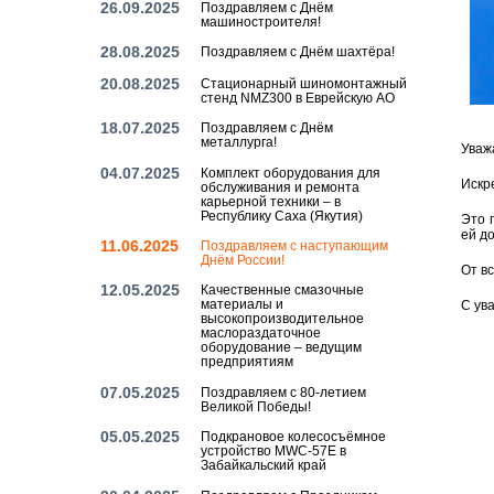
26.09.2025
Поздравляем с Днём
машиностроителя!
28.08.2025
Поздравляем с Днём шахтёра!
20.08.2025
Стационарный шиномонтажный
стенд NMZ300 в Еврейскую АО
18.07.2025
Поздравляем с Днём
металлурга!
Ува­ж
04.07.2025
Комплект оборудования для
Ис­кр
обслуживания и ремонта
карьерной техники – в
Республику Саха (Якутия)
Это п
ей до
11.06.2025
Поздравляем с наступающим
Днём России!
От вс
12.05.2025
Качественные смазочные
материалы и
С ува
высокопроизводительное
маслораздаточное
оборудование – ведущим
предприятиям
07.05.2025
Поздравляем с 80-летием
Великой Победы!
05.05.2025
Подкрановое колесосъёмное
устройство MWC-57E в
Забайкальский край