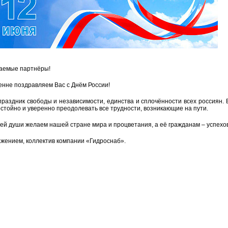
а­е­мые парт­нё­ры!
енне по­здрав­ля­ем Вас с Днём Рос­сии!
разд­ник сво­бо­ды и неза­ви­си­мо­сти, един­ства и спло­чён­но­сти всех рос­си­ян.
­стой­но и уве­рен­но пре­одо­ле­вать все труд­но­сти, воз­ни­ка­ю­щие на пути.
ей души же­ла­ем нашей стране мира и про­цве­та­ния, а её граж­да­нам – успе­хов в 
­же­ни­ем, кол­лек­тив ком­па­нии «Гид­ро­снаб».