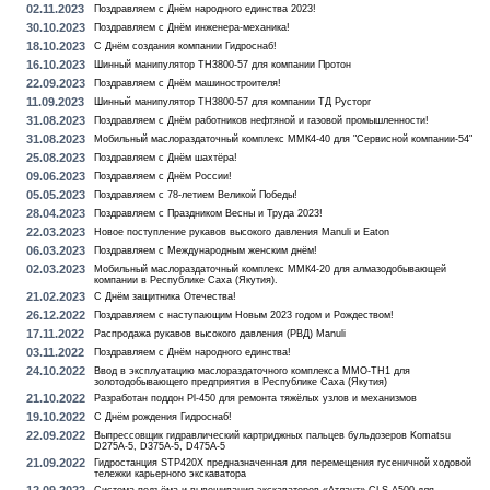
02.11.2023
Поздравляем с Днём народного единства 2023!
30.10.2023
Поздравляем с Днём инженера-механика!
18.10.2023
С Днём создания компании Гидроснаб!
16.10.2023
Шинный манипулятор TH3800-57 для компании Протон
22.09.2023
Поздравляем с Днём машиностроителя!
11.09.2023
Шинный манипулятор TH3800-57 для компании ТД Русторг
31.08.2023
Поздравляем с Днём работников нефтяной и газовой промышленности!
31.08.2023
Мобильный маслораздаточный комплекс ММК4-40 для "Сервисной компании-54"
25.08.2023
Поздравляем с Днём шахтёра!
09.06.2023
Поздравляем с Днём России!
05.05.2023
Поздравляем с 78-летием Великой Победы!
28.04.2023
Поздравляем с Праздником Весны и Труда 2023!
22.03.2023
Новое поступление рукавов высокого давления Manuli и Eaton
06.03.2023
Поздравляем с Международным женским днём!
02.03.2023
Мобильный маслораздаточный комплекс ММК4-20 для алмазодобывающей
компании в Республике Саха (Якутия).
21.02.2023
С Днём защитника Отечества!
26.12.2022
Поздравляем с наступающим Новым 2023 годом и Рождеством!
17.11.2022
Распродажа рукавов высокого давления (РВД) Manuli
03.11.2022
Поздравляем с Днём народного единства!
24.10.2022
Ввод в эксплуатацию маслораздаточного комплекса MMO-TH1 для
золотодобывающего предприятия в Республике Саха (Якутия)
21.10.2022
Разработан поддон Pl-450 для ремонта тяжёлых узлов и механизмов
19.10.2022
С Днём рождения Гидроснаб!
22.09.2022
Выпрессовщик гидравлический картриджных пальцев бульдозеров Komatsu
D275A-5, D375A-5, D475A-5
21.09.2022
Гидростанция STP420X предназначенная для перемещения гусеничной ходовой
тележки карьерного экскаватора