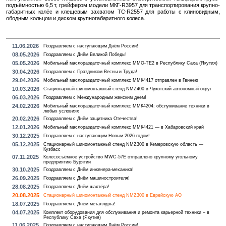
подъ­ём­но­стью 6,5 т, грей­фе­ром мо­де­ли МКГ-R3957 для транс­пор­ти­ро­ва­ния круп­но­
га­ба­рит­ных колёс и кле­ще­вым за­хва­том TC-R2557 для ра­бо­ты с кли­но­вид­ным,
обод­ным коль­цом и дис­ком круп­но­га­ба­рит­но­го ко­ле­са.
11.06.2026
Поздравляем с наступающим Днём России!
08.05.2026
Поздравляем с Днём Великой Победы!
05.05.2026
Мобильный маслораздаточный комплекс MMO-TE2 в Республику Саха (Якутия)
30.04.2026
Поздравляем с Праздником Весны и Труда!
29.04.2026
Мобильный маслораздаточный комплекс ММК4417 отправлен в Гвинею
10.03.2026
Стационарный шиномонтажный стенд NMZ400 в Чукотский автономный округ
06.03.2026
Поздравляем с Международным женским днём!
24.02.2026
Мобильный маслораздаточный комплекс ММК4204: обслуживание техники в
любых условиях
20.02.2026
Поздравляем с Днём защитника Отечества!
12.01.2026
Мобильный маслораздаточный комплекс ММК4421 — в Хабаровский край
30.12.2025
Поздравляем с наступающим Новым 2026 годом!
05.12.2025
Стационарный шиномонтажный стенд NMZ300 в Кемеровскую область —
Кузбасс
07.11.2025
Колесосъёмное устройство MWC-57E отправлено крупному угольному
предприятию Бурятии
30.10.2025
Поздравляем с Днём инженера-механика!
26.09.2025
Поздравляем с Днём машиностроителя!
28.08.2025
Поздравляем с Днём шахтёра!
20.08.2025
Стационарный шиномонтажный стенд NMZ300 в Еврейскую АО
18.07.2025
Поздравляем с Днём металлурга!
04.07.2025
Комплект оборудования для обслуживания и ремонта карьерной техники – в
Республику Саха (Якутия)
11.06.2025
Поздравляем с наступающим Днём России!