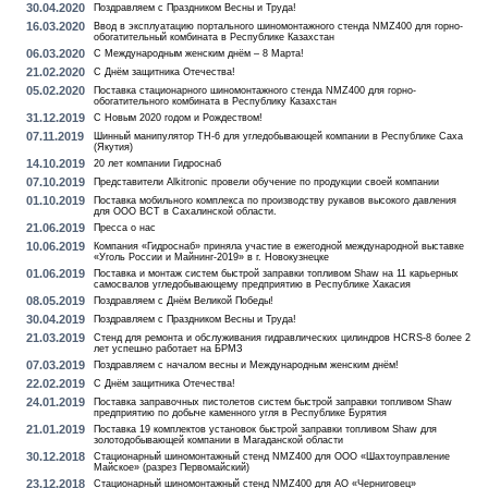
30.04.2020
Поздравляем с Праздником Весны и Труда!
16.03.2020
Ввод в эксплуатацию портального шиномонтажного стенда NMZ400 для горно-
обогатительный комбината в Республике Казахстан
06.03.2020
С Международным женским днём – 8 Марта!
21.02.2020
С Днём защитника Отечества!
05.02.2020
Поставка стационарного шиномонтажного стенда NMZ400 для горно-
обогатительного комбината в Республику Казахстан
31.12.2019
С Новым 2020 годом и Рождеством!
07.11.2019
Шинный манипулятор TH-6 для угледобывающей компании в Республике Саха
(Якутия)
14.10.2019
20 лет компании Гидроснаб
07.10.2019
Представители Alkitronic провели обучение по продукции своей компании
01.10.2019
Поставка мобильного комплекса по производству рукавов высокого давления
для ООО ВСТ в Сахалинской области.
21.06.2019
Пресса о нас
10.06.2019
Компания «Гидроснаб» приняла участие в ежегодной международной выставке
«Уголь России и Майнинг-2019» в г. Новокузнецке
01.06.2019
Поставка и монтаж систем быстрой заправки топливом Shaw на 11 карьерных
самосвалов угледобывающему предприятию в Республике Хакасия
08.05.2019
Поздравляем с Днём Великой Победы!
30.04.2019
Поздравляем с Праздником Весны и Труда!
21.03.2019
Стенд для ремонта и обслуживания гидравлических цилиндров HCRS-8 более 2
лет успешно работает на БРМЗ
07.03.2019
Поздравляем с началом весны и Международным женским днём!
22.02.2019
С Днём защитника Отечества!
24.01.2019
Поставка заправочных пистолетов систем быстрой заправки топливом Shaw
предприятию по добыче каменного угля в Республике Бурятия
21.01.2019
Поставка 19 комплектов установок быстрой заправки топливом Shaw для
золотодобывающей компании в Магаданской области
30.12.2018
Стационарный шиномонтажный стенд NMZ400 для ООО «Шахтоуправление
Майское» (разрез Первомайский)
23.12.2018
Стационарный шиномонтажный стенд NMZ400 для АО «Черниговец»