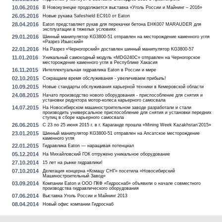
10.06.2016
В Новокузнецке продолжается выставка «Уголь России и Майнинг – 2016»
26.05.2016
Новые рукава Safeshield EC910 от Eaton
28.04.2016
Eaton представляет рукав для перекачки бетона EHK007 MARAUDER для
эксплуатации в тяжелых условиях
29.01.2016
Шинный манипулятор KG3800-51 отправлен на месторождение каменного угля
«Разрез Изыхский»
22.01.2016
На Разрез «Черногорский» доставлен шинный манипулятор KG3800-57
11.01.2016
Уникальный самоходный модуль «MDG240C» отправлен на Черногорское
месторождение каменного угля в Республике Хакасия
16.11.2015
Интеллектуальная гидравлика Eaton в России и мире
02.10.2015
Сокращаем время обслуживания - увеличиваем прибыль!
10.09.2015
Новые стандарты обслуживания карьерной техники в Кемеровской области
24.08.2015
Начато производство нового оборудования - приспособление для снятия и
установки редуктора мотор-колеса карьерного самосвала
14.07.2015
На Новосибирском машиностроительном заводе разработали и стали
производить универсальное приспособление для снятия и установки передних
ступиц в сборе карьерного самосвала
26.06.2015
С 23 по 25 июня 2015 г. в г. Караганде прошла «Mining Week Kazakhstan’2015»
23.01.2015
Шинный манипулятор KG3800-51 отправлен на Апсатское месторождение
каменного угля
22.01.2015
Гидравлика Eaton — наращивая потенциал
05.12.2014
На Михайловский ГОК отгружено уникальное оборудование
27.10.2014
15 лет на рынке гидравлики!
07.10.2014
Делегация концерна «Комацу СНГ» посетила «Новосибирский
Машиностроительный Завод»
03.09.2014
Компании Eaton и ООО ПКФ «Гидроснаб» объявили о начале совместного
производства гидравлического оборудования
07.06.2014
Выставка Уголь России и Майнинг 2013
08.04.2014
Новый офис компании Гидроснаб