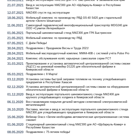
09.08.2021
Ввод в эксплуатацию NMZ300 для ГРК "Быстринское" в Забайкальском крае
21.07.2021
Ввод в эксплуатацию NMZ300 для АО «Шубаркуль-Комир» в Республике
Казахстан
12.07.2021
NMZ400 спустя год эксплуатации
18.06.2021
Мобильный комплекс по производству РВД GS-40 S420 для старательной
артели «Золото Ыныкчана»
11.06.2021
Самоходный гидравлический многофункциональный транспортёр MDG240 для
ООО «Сумитек Интернейшнл»
01.06.2021
Портальный шиномонтажный стенд NMZ300 для ГРК Быстринское
21.05.2021
Мобильный комплекс по производству РВД
07.05.2021
С Днём Победы!
30.04.2021
Поздравляем с Праздником Весны и Труда 2021!
28.04.2021
Мобильный маслораздаточный комплекс ММК4-40В с системой учёта Pulse Pro
26.04.2021
Комплекс обслуживания колёс карьерных самосвалов серии FCT
31.03.2021
Проектирование и установка автоматической централизованной системы смазки
(АЦСС) на шнековый конвейер D1220 для обогатительной фабрики в
Кемеровской области
05.03.2021
Поздравляем с 8 Марта!
03.12.2020
Установка системы быстрой заправки топливом на технику угледобывающего
предприятия в Республике Хакасия
02.12.2020
Установка автоматической централизованной системы смазки на оборудование
обогатительной фабрики в Кемеровской области
01.12.2020
Ввод в эксплуатацию портального шиномонтажного стенда NMZ400 для
крупного угледобывающего холдинга в Кемеровской области
06.11.2020
Восстанавливаем покрытия деталей методом селективной электрохимической
металлизацией
26.10.2020
Поставка, монтаж и ввод в эксплуатацию портального шиномонтажного стенда
NMZ300 для угледобывающего предприятия в Кемеровской области
15.06.2020
Вебинар Graco «Зачем необходима автоматическая централизованная система
смазки»
01.06.2020
Стационарный шиномонтажный стенд NMZ300 для АО «Шубаркуль-Комир» в
Республике Казахстан
08.05.2020
Поздравляем с 75-летием победы!