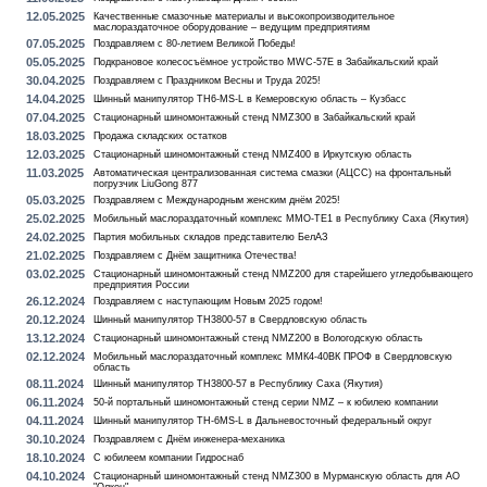
12.05.2025
Качественные смазочные материалы и высокопроизводительное
маслораздаточное оборудование – ведущим предприятиям
07.05.2025
Поздравляем с 80-летием Великой Победы!
05.05.2025
Подкрановое колесосъёмное устройство MWC-57E в Забайкальский край
30.04.2025
Поздравляем с Праздником Весны и Труда 2025!
14.04.2025
Шинный манипулятор TH6-MS-L в Кемеровскую область – Кузбасс
07.04.2025
Стационарный шиномонтажный стенд NMZ300 в Забайкальский край
18.03.2025
Продажа складских остатков
12.03.2025
Стационарный шиномонтажный стенд NMZ400 в Иркутскую область
11.03.2025
Автоматическая централизованная система смазки (АЦСС) на фронтальный
погрузчик LiuGong 877
05.03.2025
Поздравляем с Международным женским днём 2025!
25.02.2025
Мобильный маслораздаточный комплекс MMO-TE1 в Республику Саха (Якутия)
24.02.2025
Партия мобильных складов представителю БелАЗ
21.02.2025
Поздравляем с Днём защитника Отечества!
03.02.2025
Стационарный шиномонтажный стенд NMZ200 для старейшего угледобывающего
предприятия России
26.12.2024
Поздравляем с наступающим Новым 2025 годом!
20.12.2024
Шинный манипулятор TH3800-57 в Свердловскую область
13.12.2024
Стационарный шиномонтажный стенд NMZ200 в Вологодскую область
02.12.2024
Мобильный маслораздаточный комплекс ММК4-40ВК ПРОФ в Свердловскую
область
08.11.2024
Шинный манипулятор TH3800-57 в Республику Саха (Якутия)
06.11.2024
50-й портальный шиномонтажный стенд серии NMZ – к юбилею компании
04.11.2024
Шинный манипулятор TH-6MS-L в Дальневосточный федеральный округ
30.10.2024
Поздравляем с Днём инженера-механика
18.10.2024
С юбилеем компании Гидроснаб
04.10.2024
Стационарный шиномонтажный стенд NMZ300 в Мурманскую область для АО