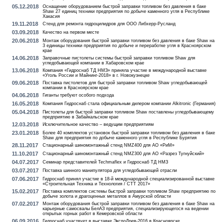
05.12.2018
Оснащение оборудованием быстрой заправки топливом без давления в баке
Shaw 27 единиц техники предприятия по добыче каменного угля в Республике
Хакасия
19.11.2018
Стенд для ремонта гидроцилидров для ООО Либхерр-Русланд
03.09.2018
Качество на первом месте
20.06.2018
Монтаж оборудования быстрой заправки топливом без давления в баке Shaw на
3 единицы техники предприятия по добыче и переработке угля в Красноярском
крае
14.06.2018
Заправочные пистолеты системы быстрой заправки топливом Shaw для
угледобывающей компании в Хабаровском крае
13.06.2018
Компания «Гидроснаб ТД НМЗ» приняла участие в международной выставке
«Уголь России и Майнинг-2018» в г. Новокузнецке
09.06.2018
Поставка пистолетов для быстрой заправки топливом Shaw угледобывающей
компании в Красноярском крае
04.06.2018
Гиганты требуют особого подхода
16.05.2018
Компания Гидроснаб стала официальным дилером компании Alkitronic (Германия)
05.04.2018
Пистолеты для быстрой заправки топливом Shaw поставлены угледобывающему
предприятию в Забайкальском крае
12.03.2018
Исключительное качество – ведущим предприятиям
23.01.2018
Более 40 комплектов установок быстрой заправки топливом без давления в баке
Shaw для предприятия по добыче каменного угля в Республике Бурятия
28.11.2017
Стационарный шиномонтажный стенд NMZ400 для АО «РиМ»
11.10.2017
Стационарный шиномонтажный стенд NMZ300 для АО «Разрез Тугнуйский»
04.07.2017
Семинар представителей Techmaflex и Гидроснаб ТД НМЗ
03.07.2017
Поставка шинного манипулятора для угледобывающей отрасли
07.06.2017
Гидроснаб принял участие в 18-й международной специализированной выставке
«Строительная Техника и Технология / СТТ 2017»
15.02.2017
Поставка комплектов системы быстрой заправки топливом Shaw предприятию по
добыче золота и драгоценных металлов в Амурской области
07.02.2017
Монтаж оборудования быстрой заправки топливом без давления в баке Shaw на
карьерные самосвалы БелАЗ предприятия, специализирующегося на ведении
открытых горных работ в Кемеровской области
06.09.2016
Гидроснаб участвует в выставке ЭкспоДрев-2016 в Красноярске