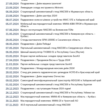
"Олкон"
27.09.2024
Поздравляем с Днём машиностроителя!
23.09.2024
Ликвидация склада инструмента Alkitronic
06.09.2024
Стационарный шиномонтажный стенд NMZ300 в Мурманскую область
23.08.2024
Поздравляем с Днём шахтёра 2024!
08.07.2024
Подкрановое колесосъёмное устройство MWC-57E в Хабаровский край
05.07.2024
Мобильный маслораздаточный комплекс ММК4-40ВК ПРОФ в Мурманскую
область
07.06.2024
Ввод в эксплуатацию NMZ300 на Волковском ГОКе
31.05.2024
Стационарный шиномонтажный стенд NMZ300 в Кемеровскую область –
Кузбасс
29.05.2024
Стенды-кантователи SPM-10000E в Сахалинскую область
08.05.2024
Поздравляем с Днём Победы!
07.05.2024
Портальный шиномонтажный стенд NMZ300 в Свердловскую область
06.05.2024
Шинный манипулятор TH3800-51 в Республику Саха (Якутия)
03.05.2024
Вторая партия мобильных складов представителю БелАЗ
27.04.2024
Поздравляем с Праздником Весны и Труда 2024!
11.03.2024
Партия мобильных складов представителю БелАЗ
07.03.2024
Поздравляем с Международным женским днём 2024!
28.02.2024
Стенд для ремонта гидравлических цилиндров HCRS-B в Красноярский край
22.02.2024
Поздравляем с Днём защитника Отечества
09.02.2024
Самоходный многофункциональный транспортёр MDG240 в Хабаровский край
01.02.2024
Стационарный шиномонтажный стенд NMZ300 в Республику Бурятия
29.12.2023
Поздравляем с наступающим Новым 2024 годом!
26.12.2023
Стационарный шиномонтажный стенд NMZ300 в Республику Узбекистан
20.12.2023
Маслораздаточный комплекс ММК4-40 в Кемеровскую область – Кузбасс
30.11.2023
Маслораздаточный компллекс ММК4-20 в Чукотский АО
07.11.2023
40-й портальный шиномонтажный стенд NMZ300