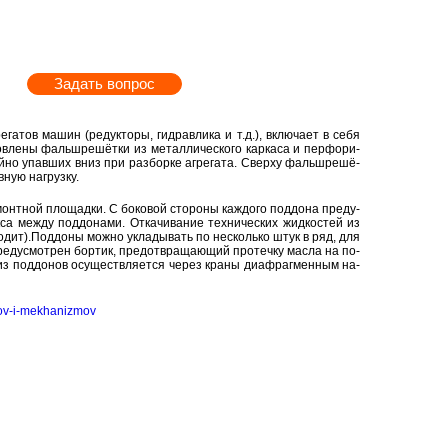
Задать вопрос
­га­тов машин (ре­дук­то­ры, гид­рав­ли­ка и т.д.), вклю­ча­ет в себя
­ле­ны фальш­ре­шёт­ки из ме­тал­ли­че­ско­го кар­ка­са и пер­фо­ри­
ай­но упав­ших вниз при раз­бор­ке аг­ре­га­та. Свер­ху фальш­ре­шё­
­ную на­груз­ку.
нт­ной пло­щад­ки. С бо­ко­вой сто­ро­ны каж­до­го под­до­на преду­
а между под­до­на­ми. От­ка­чи­ва­ние тех­ни­че­ских жид­ко­стей из
хо­дит).Под­до­ны можно укла­ды­вать по несколь­ко штук в ряд, для
 преду­смот­рен бор­тик, предот­вра­ща­ю­щий про­теч­ку масла на по­
ей из под­до­нов осу­ществ­ля­ет­ся через краны диа­фраг­мен­ным на­
lov-​i-​mekhanizmov