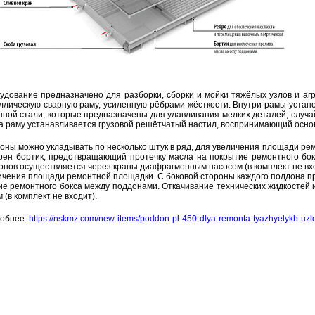
у­до­ва­ние пред­на­зна­че­но для раз­бор­ки, сбор­ки и мойки тя­жё­лых узлов и аг­ре
л­ли­че­скую свар­ную раму, уси­лен­ную рёб­ра­ми жёст­ко­сти. Внут­ри рамы уста­нов
н­ной стали, ко­то­рые пред­на­зна­че­ны для улав­ли­ва­ния мел­ких де­та­лей, слу­ч
а раму уста­нав­ли­ва­ет­ся гру­зо­вой ре­шёт­ча­тый на­стил, вос­при­ни­ма­ю­щий ос­нов
о­ны можно укла­ды­вать по несколь­ко штук в ряд, для уве­ли­че­ния пло­ща­ди ре­мо
рен бор­тик, предот­вра­ща­ю­щий про­теч­ку масла на по­кры­тие ре­монт­но­го бокс
о­нов осу­ществ­ля­ет­ся через краны диа­фраг­мен­ным на­со­сом (в ком­плект не в
и­че­ния пло­ща­ди ре­монт­ной пло­щад­ки. С бо­ко­вой сто­ро­ны каж­до­го под­до­на
ие ре­монт­но­го бокса между под­до­на­ми. От­ка­чи­ва­ние тех­ни­че­ских жид­ко­ст
м (в ком­плект не вхо­дит).
об­нее:
https://​nskmz.​com/​new-​items/​poddon-​pl-​450-​dlya-​remonta-​tyazhyelykh-​uz