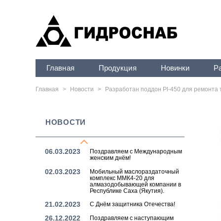
31.08.2023
Поздравляем с Днём работников
нефтяной и газовой
промышленности!
31.08.2023
Мобильный маслораздаточный
комплекс ММК4-40 для
"Сервисной компании-54"
25.08.2023
Поздравляем с Днём шахтёра!
Главная
Продукция
Новинки
Р
09.06.2023
Поздравляем с Днём России!
05.05.2023
Поздравляем с 78-летием
Главная
>
Новости
>
Разработан поддон Pl-450 для ремонта 
Великой Победы!
28.04.2023
Поздравляем с Праздником
Весны и Труда 2023!
НОВОСТИ
22.03.2023
Новое поступление рукавов
высокого давления Manuli и
Eaton
06.03.2023
Поздравляем с Международным
женским днём!
02.03.2023
Мобильный маслораздаточный
комплекс ММК4-20 для
алмазодобывающей компании в
Республике Саха (Якутия).
21.02.2023
С Днём защитника Отечества!
26.12.2022
Поздравляем с наступающим