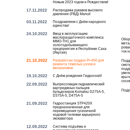
Новым 2023 годом и Рождеством!
17.11.2022
Распродажа рукавов высокого
давления (РВД) Manuli
03.11.2022
Поздравляем с Днём народного
единства!
24.10.2022
Ввод в эксплуатацию
маслораздаточного комплекса
Обо­р
MMO-TH1 для
ме­та
золотодобывающего
ро­ва
предприятия в Республике Саха
ток н
(Якутия)
21.10.2022
Разработан поддон Pl-450 для
Под­д
ремонта тяжёлых узлов и
смот­
механизмов
под­д
уве­л
19.10.2022
С Днём рождения Гидроснаб!
кры­т
со­со
22.09.2022
Выпрессовщик гидравлический
картриджных пальцев
По­др
бульдозеров Komatsu D275A-5,
D375A-5, D475A-5
21.09.2022
Гидростанция STP420X
предназначенная для
перемещения гусеничной
ходовой тележки карьерного
экскаватора
12.09.2022
Система подъёма и