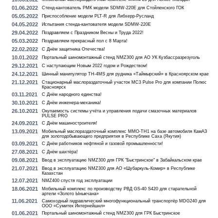
01.06.2022
Стенд-кантователь РМК модели SDMW-220E для Стойленского ГОК
05.05.2022
Приспособление модели PLT-R для Либхерр-Русланд
04.05.2022
Испытания стенда-кантователя модели SDMW-220E
29.04.2022
Поздравляем с Праздником Весны и Труда 2022!
05.03.2022
Поздравляем прекрасный пол с 8 Марта!
22.02.2022
С Днём защитника Отечества!
10.01.2022
Портальный шиномонтажный стенд NMZ300 для АО УК Кузбассразрезуголь
29.12.2021
С наступающим Новым 2022 годом и Рождеством!
24.12.2021
Шинный манипулятор TH-4MS для рудника «Таймырский» в Красноярском крае
21.12.2021
Стационарный маслораздаточный участок MC3 Pulse Pro для компании Полюс
Красноярск
03.11.2021
С Днём народного единства!
30.10.2021
С Днём инженера-механика!
26.10.2021
Окупаемость системы учёта и управления подачи смазочных материалов
PULSE PRO
24.09.2021
С Днём машиностроителя!
13.09.2021
Мобильный маслораздаточный комплекс MMO-TH1 на базе автомобиля КамАЗ
для золотодобывающего предприятия в Республике Саха (Якутия)
03.09.2021
С Днём работников нефтяной и газовой промышленности!
27.08.2021
С Днём шахтёра!
09.08.2021
Ввод в эксплуатацию NMZ300 для ГРК "Быстринское" в Забайкальском крае
21.07.2021
Ввод в эксплуатацию NMZ300 для АО «Шубаркуль-Комир» в Республике
Казахстан
12.07.2021
NMZ400 спустя год эксплуатации
18.06.2021
Мобильный комплекс по производству РВД GS-40 S420 для старательной
артели «Золото Ыныкчана»
11.06.2021
Самоходный гидравлический многофункциональный транспортёр MDG240 для
ООО «Сумитек Интернейшнл»
01.06.2021
Портальный шиномонтажный стенд NMZ300 для ГРК Быстринское