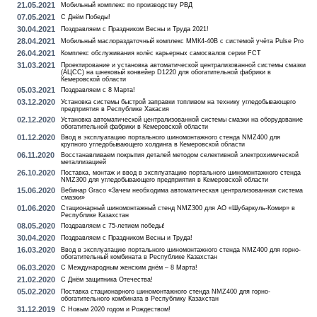
21.05.2021
Мобильный комплекс по производству РВД
07.05.2021
С Днём Победы!
30.04.2021
Поздравляем с Праздником Весны и Труда 2021!
28.04.2021
Мобильный маслораздаточный комплекс ММК4-40В с системой учёта Pulse Pro
26.04.2021
Комплекс обслуживания колёс карьерных самосвалов серии FCT
31.03.2021
Проектирование и установка автоматической централизованной системы смазки
(АЦСС) на шнековый конвейер D1220 для обогатительной фабрики в
Кемеровской области
05.03.2021
Поздравляем с 8 Марта!
03.12.2020
Установка системы быстрой заправки топливом на технику угледобывающего
предприятия в Республике Хакасия
02.12.2020
Установка автоматической централизованной системы смазки на оборудование
обогатительной фабрики в Кемеровской области
01.12.2020
Ввод в эксплуатацию портального шиномонтажного стенда NMZ400 для
крупного угледобывающего холдинга в Кемеровской области
06.11.2020
Восстанавливаем покрытия деталей методом селективной электрохимической
металлизацией
26.10.2020
Поставка, монтаж и ввод в эксплуатацию портального шиномонтажного стенда
NMZ300 для угледобывающего предприятия в Кемеровской области
15.06.2020
Вебинар Graco «Зачем необходима автоматическая централизованная система
смазки»
01.06.2020
Стационарный шиномонтажный стенд NMZ300 для АО «Шубаркуль-Комир» в
Республике Казахстан
08.05.2020
Поздравляем с 75-летием победы!
30.04.2020
Поздравляем с Праздником Весны и Труда!
16.03.2020
Ввод в эксплуатацию портального шиномонтажного стенда NMZ400 для горно-
обогатительный комбината в Республике Казахстан
06.03.2020
С Международным женским днём – 8 Марта!
21.02.2020
С Днём защитника Отечества!
05.02.2020
Поставка стационарного шиномонтажного стенда NMZ400 для горно-
обогатительного комбината в Республику Казахстан
31.12.2019
С Новым 2020 годом и Рождеством!