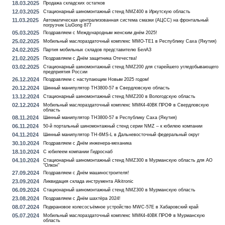
18.03.2025
Продажа складских остатков
12.03.2025
Стационарный шиномонтажный стенд NMZ400 в Иркутскую область
11.03.2025
Автоматическая централизованная система смазки (АЦСС) на фронтальный
погрузчик LiuGong 877
05.03.2025
Поздравляем с Международным женским днём 2025!
25.02.2025
Мобильный маслораздаточный комплекс MMO-TE1 в Республику Саха (Якутия)
24.02.2025
Партия мобильных складов представителю БелАЗ
21.02.2025
Поздравляем с Днём защитника Отечества!
03.02.2025
Стационарный шиномонтажный стенд NMZ200 для старейшего угледобывающего
предприятия России
26.12.2024
Поздравляем с наступающим Новым 2025 годом!
20.12.2024
Шинный манипулятор TH3800-57 в Свердловскую область
13.12.2024
Стационарный шиномонтажный стенд NMZ200 в Вологодскую область
02.12.2024
Мобильный маслораздаточный комплекс ММК4-40ВК ПРОФ в Свердловскую
область
08.11.2024
Шинный манипулятор TH3800-57 в Республику Саха (Якутия)
06.11.2024
50-й портальный шиномонтажный стенд серии NMZ – к юбилею компании
04.11.2024
Шинный манипулятор TH-6MS-L в Дальневосточный федеральный округ
30.10.2024
Поздравляем с Днём инженера-механика
18.10.2024
С юбилеем компании Гидроснаб
04.10.2024
Стационарный шиномонтажный стенд NMZ300 в Мурманскую область для АО
"Олкон"
27.09.2024
Поздравляем с Днём машиностроителя!
23.09.2024
Ликвидация склада инструмента Alkitronic
06.09.2024
Стационарный шиномонтажный стенд NMZ300 в Мурманскую область
23.08.2024
Поздравляем с Днём шахтёра 2024!
08.07.2024
Подкрановое колесосъёмное устройство MWC-57E в Хабаровский край
05.07.2024
Мобильный маслораздаточный комплекс ММК4-40ВК ПРОФ в Мурманскую
область