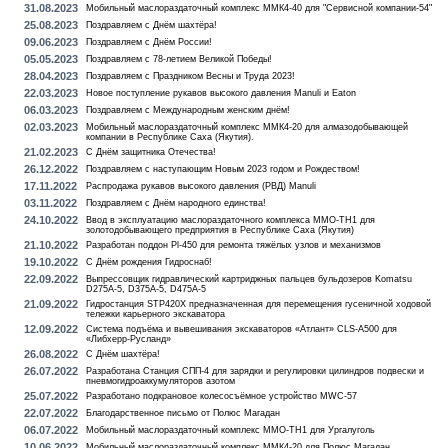
31.08.2023
Мобильный маслораздаточный комплекс ММК4-40 для "Сервисной компании-54"
25.08.2023
Поздравляем с Днём шахтёра!
09.06.2023
Поздравляем с Днём России!
05.05.2023
Поздравляем с 78-летием Великой Победы!
28.04.2023
Поздравляем с Праздником Весны и Труда 2023!
22.03.2023
Новое поступление рукавов высокого давления Manuli и Eaton
06.03.2023
Поздравляем с Международным женским днём!
02.03.2023
Мобильный маслораздаточный комплекс ММК4-20 для алмазодобывающей
компании в Республике Саха (Якутия).
21.02.2023
С Днём защитника Отечества!
26.12.2022
Поздравляем с наступающим Новым 2023 годом и Рождеством!
17.11.2022
Распродажа рукавов высокого давления (РВД) Manuli
03.11.2022
Поздравляем с Днём народного единства!
24.10.2022
Ввод в эксплуатацию маслораздаточного комплекса MMO-TH1 для
золотодобывающего предприятия в Республике Саха (Якутия)
21.10.2022
Разработан поддон Pl-450 для ремонта тяжёлых узлов и механизмов
19.10.2022
С Днём рождения Гидроснаб!
22.09.2022
Выпрессовщик гидравлический картриджных пальцев бульдозеров Komatsu
D275A-5, D375A-5, D475A-5
21.09.2022
Гидростанция STP420X предназначенная для перемещения гусеничной ходовой
тележки карьерного экскаватора
12.09.2022
Система подъёма и вывешивания экскаваторов «Атлант» CLS-А500 для
«Либхерр-Русланд»
26.08.2022
С Днём шахтёра!
26.07.2022
Разработана Станция СПП-4 для зарядки и регулировки цилиндров подвески и
пневмогидроаккумуляторов азотом
25.07.2022
Разработано подкрановое колесосъёмное устройство MWC-57
22.07.2022
Благодарственное письмо от Полюс Магадан
06.07.2022
Мобильный маслораздаточный комплекс MMO-TH1 для Ургалуголь
10.06.2022
Мобильный маслораздаточный комплекс ММК4-20 для Полюс Магадан