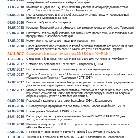
угледобывающей компании в Хабаровском крае
13.06.2018
Компания «Гидроснаб ТД НМЗ» приняла участие в международной выставке
«Уголь России и Майнинг-2018» в г. Новокузнецке
09.06.2018
Поставка пистолетов для быстрой заправки топливом Shaw угледобывающей
компании в Красноярском крае
04.06.2018
Гиганты требуют особого подхода
16.05.2018
Компания Гидроснаб стала официальным дилером компании Alkitronic (Германия)
05.04.2018
Пистолеты для быстрой заправки топливом Shaw поставлены угледобывающему
предприятию в Забайкальском крае
12.03.2018
Исключительное качество – ведущим предприятиям
23.01.2018
Более 40 комплектов установок быстрой заправки топливом без давления в баке
Shaw для предприятия по добыче каменного угля в Республике Бурятия
28.11.2017
Стационарный шиномонтажный стенд NMZ400 для АО «РиМ»
11.10.2017
Стационарный шиномонтажный стенд NMZ300 для АО «Разрез Тугнуйский»
04.07.2017
Семинар представителей Techmaflex и Гидроснаб ТД НМЗ
03.07.2017
Поставка шинного манипулятора для угледобывающей отрасли
07.06.2017
Гидроснаб принял участие в 18-й международной специализированной выставке
«Строительная Техника и Технология / СТТ 2017»
15.02.2017
Поставка комплектов системы быстрой заправки топливом Shaw предприятию по
добыче золота и драгоценных металлов в Амурской области
07.02.2017
Монтаж оборудования быстрой заправки топливом без давления в баке Shaw на
карьерные самосвалы БелАЗ предприятия, специализирующегося на ведении
открытых горных работ в Кемеровской области
06.09.2016
Гидроснаб участвует в выставке ЭкспоДрев-2016 в Красноярске
10.06.2016
В Новокузнецке продолжается выставка «Уголь России и Майнинг – 2016»
26.05.2016
Новые рукава Safeshield EC910 от Eaton
28.04.2016
Eaton представляет рукав для перекачки бетона EHK007 MARAUDER для
эксплуатации в тяжелых условиях
29.01.2016
Шинный манипулятор KG3800-51 отправлен на месторождение каменного угля
«Разрез Изыхский»
22.01.2016
На Разрез «Черногорский» доставлен шинный манипулятор KG3800-57
11.01.2016
Уникальный самоходный модуль «MDG240C» отправлен на Черногорское