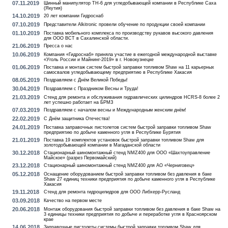
07.11.2019
Шинный манипулятор TH-6 для угледобывающей компании в Республике Саха
(Якутия)
14.10.2019
20 лет компании Гидроснаб
07.10.2019
Представители Alkitronic провели обучение по продукции своей компании
01.10.2019
Поставка мобильного комплекса по производству рукавов высокого давления
для ООО ВСТ в Сахалинской области.
21.06.2019
Пресса о нас
10.06.2019
Компания «Гидроснаб» приняла участие в ежегодной международной выставке
«Уголь России и Майнинг-2019» в г. Новокузнецке
01.06.2019
Поставка и монтаж систем быстрой заправки топливом Shaw на 11 карьерных
самосвалов угледобывающему предприятию в Республике Хакасия
08.05.2019
Поздравляем с Днём Великой Победы!
30.04.2019
Поздравляем с Праздником Весны и Труда!
21.03.2019
Стенд для ремонта и обслуживания гидравлических цилиндров HCRS-8 более 2
лет успешно работает на БРМЗ
07.03.2019
Поздравляем с началом весны и Международным женским днём!
22.02.2019
С Днём защитника Отечества!
24.01.2019
Поставка заправочных пистолетов систем быстрой заправки топливом Shaw
предприятию по добыче каменного угля в Республике Бурятия
21.01.2019
Поставка 19 комплектов установок быстрой заправки топливом Shaw для
золотодобывающей компании в Магаданской области
30.12.2018
Стационарный шиномонтажный стенд NMZ400 для ООО «Шахтоуправление
Майское» (разрез Первомайский)
23.12.2018
Стационарный шиномонтажный стенд NMZ400 для АО «Черниговец»
05.12.2018
Оснащение оборудованием быстрой заправки топливом без давления в баке
Shaw 27 единиц техники предприятия по добыче каменного угля в Республике
Хакасия
19.11.2018
Стенд для ремонта гидроцилидров для ООО Либхерр-Русланд
03.09.2018
Качество на первом месте
20.06.2018
Монтаж оборудования быстрой заправки топливом без давления в баке Shaw на
3 единицы техники предприятия по добыче и переработке угля в Красноярском
крае
14.06.2018
Заправочные пистолеты системы быстрой заправки топливом Shaw для