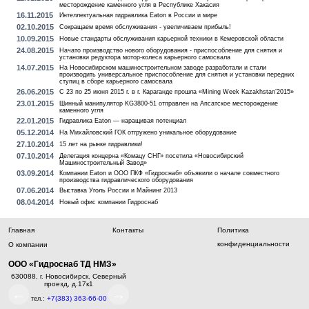
месторождение каменного угля в Республике Хакасия
16.11.2015
Интеллектуальная гидравлика Eaton в России и мире
02.10.2015
Сокращаем время обслуживания - увеличиваем прибыль!
10.09.2015
Новые стандарты обслуживания карьерной техники в Кемеровской области
24.08.2015
Начато производство нового оборудования - приспособление для снятия и
установки редуктора мотор-колеса карьерного самосвала
14.07.2015
На Новосибирском машиностроительном заводе разработали и стали
производить универсальное приспособление для снятия и установки передних
ступиц в сборе карьерного самосвала
26.06.2015
С 23 по 25 июня 2015 г. в г. Караганде прошла «Mining Week Kazakhstan’2015»
23.01.2015
Шинный манипулятор KG3800-51 отправлен на Апсатское месторождение
каменного угля
22.01.2015
Гидравлика Eaton — наращивая потенциал
05.12.2014
На Михайловский ГОК отгружено уникальное оборудование
27.10.2014
15 лет на рынке гидравлики!
07.10.2014
Делегация концерна «Комацу СНГ» посетила «Новосибирский
Машиностроительный Завод»
03.09.2014
Компании Eaton и ООО ПКФ «Гидроснаб» объявили о начале совместного
производства гидравлического оборудования
07.06.2014
Выставка Уголь России и Майнинг 2013
08.04.2014
Новый офис компании Гидроснаб
Главная
Контакты
Политика
конфиденциальности
О компании
ООО «Гидроснаб ТД НМЗ»
630088
Новосибирск
Северный
650004
Кемерово
ул. Соборная,
680000
Х
, г.
,
, г.
,
, г.
проезд, д.17к1
д.8
Тургене
←
→
+7(383) 363-66-00
8 (800) 333-87-54
8 (
тел.:
Телефон:
Телефон: