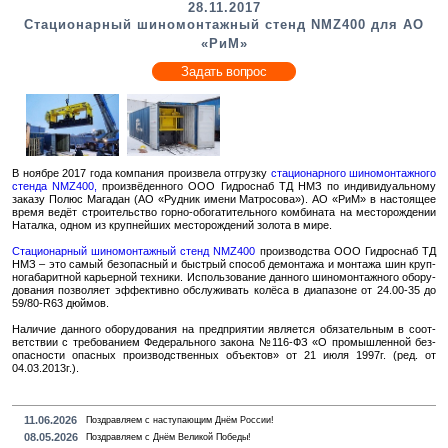
28.11.2017
Стационарный шиномонтажный стенд NMZ400 для АО
«РиМ»
Задать вопрос
В но­яб­ре 2017 года ком­па­ния про­из­ве­ла от­груз­ку
ста­ци­о­нар­но­го ши­но­мон­таж­но­го
стен­да NMZ400,
про­из­вё­ден­но­го ООО Гид­ро­снаб ТД НМЗ по ин­ди­ви­ду­аль­но­му
за­ка­зу Полюс Ма­га­дан (АО «Руд­ник имени Мат­ро­со­ва»). АО «РиМ» в на­сто­я­щее
время ведёт стро­и­тель­ство горно-обо­га­ти­тель­но­го ком­би­на­та на ме­сто­рож­де­нии
На­тал­ка, одном из круп­ней­ших ме­сто­рож­де­ний зо­ло­та в мире.
Ста­ци­о­нар­ный ши­но­мон­таж­ный стенд NMZ400
про­из­вод­ства ООО Гид­ро­снаб ТД
НМЗ – это самый без­опас­ный и быст­рый спо­соб де­мон­та­жа и мон­та­жа шин круп­
но­га­ба­рит­ной ка­рьер­ной тех­ни­ки. Ис­поль­зо­ва­ние дан­но­го ши­но­мон­таж­но­го обо­ру­
до­ва­ния поз­во­ля­ет эф­фек­тив­но об­слу­жи­вать ко­лё­са в диа­па­зоне от 24.00-35 до
59/80-R63 дюй­мов.
На­ли­чие дан­но­го обо­ру­до­ва­ния на пред­при­я­тии яв­ля­ет­ся обя­за­тель­ным в со­от­
вет­ствии с тре­бо­ва­ни­ем Фе­де­раль­но­го за­ко­на №116-ФЗ «О про­мыш­лен­ной без­
опас­но­сти опас­ных про­из­вод­ствен­ных объ­ек­тов» от 21 июля 1997г. (ред. от
04.03.2013г.).
11.06.2026
Поздравляем с наступающим Днём России!
08.05.2026
Поздравляем с Днём Великой Победы!