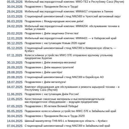
05.05.2026
Мобильный маслораздаточный комплекс MMO-TE2 в Республику Саха (Якутия)
30.04.2026
Поздравляем с Праздником Весны и Труда!
29.04.2026
Мобильный маслораздаточный комплекс ММК4417 отправлен в Гвинею
10.03.2026
Стационарный шиномонтажный стенд NMZ400 в Чукотский автономный округ
06.03.2026
Поздравляем с Международным женским днём!
24.02.2026
Мобильный маслораздаточный комплекс ММК4204: обслуживание техники в
любых условиях
20.02.2026
Поздравляем с Днём защитника Отечества!
12.01.2026
Мобильный маслораздаточный комплекс ММК4421 — в Хабаровский край
30.12.2025
Поздравляем с наступающим Новым 2026 годом!
05.12.2025
Стационарный шиномонтажный стенд NMZ300 в Кемеровскую область —
Кузбасс
07.11.2025
Колесосъёмное устройство MWC-57E отправлено крупному угольному
предприятию Бурятии
30.10.2025
Поздравляем с Днём инженера-механика!
26.09.2025
Поздравляем с Днём машиностроителя!
28.08.2025
Поздравляем с Днём шахтёра!
20.08.2025
Стационарный шиномонтажный стенд NMZ300 в Еврейскую АО
18.07.2025
Поздравляем с Днём металлурга!
04.07.2025
Комплект оборудования для обслуживания и ремонта карьерной техники – в
Республику Саха (Якутия)
11.06.2025
Поздравляем с наступающим Днём России!
12.05.2025
Качественные смазочные материалы и высокопроизводительное
маслораздаточное оборудование – ведущим предприятиям
07.05.2025
Поздравляем с 80-летием Великой Победы!
05.05.2025
Подкрановое колесосъёмное устройство MWC-57E в Забайкальский край
30.04.2025
Поздравляем с Праздником Весны и Труда 2025!
14.04.2025
Шинный манипулятор TH6-MS-L в Кемеровскую область – Кузбасс
07.04.2025
Стационарный шиномонтажный стенд NMZ300 в Забайкальский край