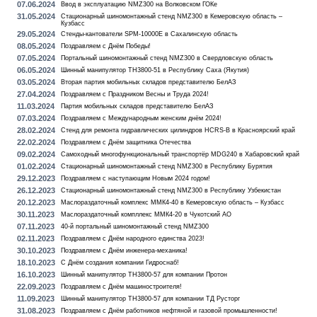
07.06.2024
Ввод в эксплуатацию NMZ300 на Волковском ГОКе
31.05.2024
Стационарный шиномонтажный стенд NMZ300 в Кемеровскую область –
Кузбасс
29.05.2024
Стенды-кантователи SPM-10000E в Сахалинскую область
08.05.2024
Поздравляем с Днём Победы!
07.05.2024
Портальный шиномонтажный стенд NMZ300 в Свердловскую область
06.05.2024
Шинный манипулятор TH3800-51 в Республику Саха (Якутия)
03.05.2024
Вторая партия мобильных складов представителю БелАЗ
27.04.2024
Поздравляем с Праздником Весны и Труда 2024!
11.03.2024
Партия мобильных складов представителю БелАЗ
07.03.2024
Поздравляем с Международным женским днём 2024!
28.02.2024
Стенд для ремонта гидравлических цилиндров HCRS-B в Красноярский край
22.02.2024
Поздравляем с Днём защитника Отечества
09.02.2024
Самоходный многофункциональный транспортёр MDG240 в Хабаровский край
01.02.2024
Стационарный шиномонтажный стенд NMZ300 в Республику Бурятия
29.12.2023
Поздравляем с наступающим Новым 2024 годом!
26.12.2023
Стационарный шиномонтажный стенд NMZ300 в Республику Узбекистан
20.12.2023
Маслораздаточный комплекс ММК4-40 в Кемеровскую область – Кузбасс
30.11.2023
Маслораздаточный компллекс ММК4-20 в Чукотский АО
07.11.2023
40-й портальный шиномонтажный стенд NMZ300
02.11.2023
Поздравляем с Днём народного единства 2023!
30.10.2023
Поздравляем с Днём инженера-механика!
18.10.2023
С Днём создания компании Гидроснаб!
16.10.2023
Шинный манипулятор TH3800-57 для компании Протон
22.09.2023
Поздравляем с Днём машиностроителя!
11.09.2023
Шинный манипулятор TH3800-57 для компании ТД Русторг
31.08.2023
Поздравляем с Днём работников нефтяной и газовой промышленности!