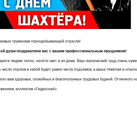
а­е­мые тру­же­ни­ки гор­но­до­бы­ва­ю­щей от­рас­ли!
ей души по­здрав­ля­ем вас с вашим про­фес­си­о­наль­ным празд­ни­ком!
­ри­те людям тепло, несё­те свет в их дома. Ваш ге­ро­и­че­ский труд очень нужен 
 число спус­ков в забой будет равно числу подъ­ёмов, а ваша тя­жё­лая и опас­ная 
ко­го вам здо­ро­вья, спо­кой­ных и бла­го­по­луч­ных тру­до­вых буд­ней. От­лич­но­го
­же­ни­ем, кол­лек­тив «Гид­ро­снаб».