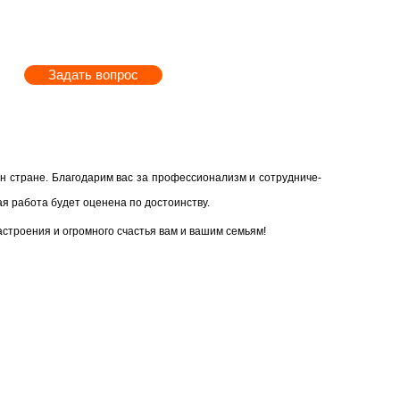
Задать вопрос
стране. Бла­го­да­рим вас за про­фес­си­о­на­лизм и со­труд­ни­че­
ра­бо­та будет оце­не­на по до­сто­ин­ству.
 на­стро­е­ния и огром­но­го сча­стья вам и вашим се­мьям!