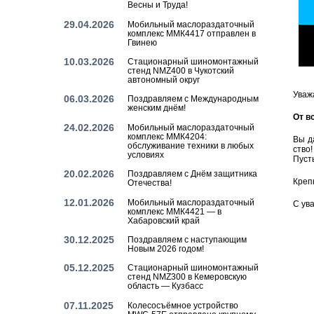
Весны и Труда!
29.04.2026
Мобильный маслораздаточный
комплекс ММК4417 отправлен в
Гвинею
10.03.2026
Стационарный шиномонтажный
стенд NMZ400 в Чукотский
автономный округ
Ува­ж
06.03.2026
Поздравляем с Международным
женским днём!
От вс
24.02.2026
Мобильный маслораздаточный
комплекс ММК4204:
Вы да
обслуживание техники в любых
ство!
условиях
Пусть
20.02.2026
Поздравляем с Днём защитника
Креп­
Отечества!
12.01.2026
Мобильный маслораздаточный
С ува
комплекс ММК4421 — в
Хабаровский край
30.12.2025
Поздравляем с наступающим
Новым 2026 годом!
05.12.2025
Стационарный шиномонтажный
стенд NMZ300 в Кемеровскую
область — Кузбасс
07.11.2025
Колесосъёмное устройство