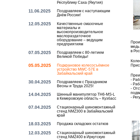
Республику Саха (Якутия)
11.06.2025
Поздравляем с наступающим
Днём России!
12.05.2025
Качественные смазочные
материалы и
высокопроизводительное
маслораздаточное
оборудование – ведущим
Про­и
предприятиям
медь 
в Рос
07.05.2025
Поздравляем с 80-летием
Великой Победы!
Ко­ле
05.05.2025
Подкрановое колесосъёмное
При­с
устройство MWC-57E в
Забайкальский край
Пре­и
- Ра­
30.04.2025
Поздравляем с Праздником
- Ра­
Весны и Труда 2025!
- От­
по­дв
14.04.2025
Шинный манипулятор TH6-MS-L
- Ре­
в Кемеровскую область – Кузбасс
07.04.2025
Стационарный шиномонтажный
стенд NMZ300 в Забайкальский
край
18.03.2025
Продажа складских остатков
12.03.2025
Стационарный шиномонтажный
стенд NMZ400 в Иркутскую