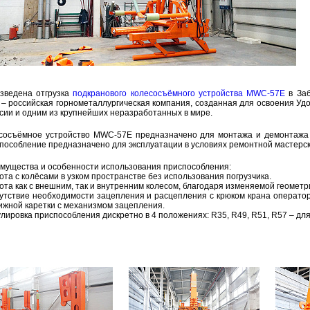
з­ве­де­на от­груз­ка
под­кра­но­во­го ко­ле­со­съём­но­го устрой­ства MWC-57E
в За­б
– рос­сий­ская гор­но­ме­тал­лур­ги­че­ская ком­па­ния, со­здан­ная для осво­е­ния Удо
­сии и одним из круп­ней­ших нераз­ра­бо­тан­ных в мире.
­со­съём­ное устрой­ство MWC-57E пред­на­зна­че­но для мон­та­жа и де­мон­та­жа
по­соб­ле­ние пред­на­зна­че­но для экс­плу­а­та­ции в усло­ви­ях ре­монт­ной ма­стер­
му­ще­ства и осо­бен­но­сти ис­поль­зо­ва­ния при­спо­соб­ле­ния:
бо­та с ко­лё­са­ми в узком про­стран­стве без ис­поль­зо­ва­ния по­груз­чи­ка.
бо­та как с внеш­ним, так и внут­рен­ним ко­ле­сом, бла­го­да­ря из­ме­ня­е­мой гео­мет
сут­ствие необ­хо­ди­мо­сти за­цеп­ле­ния и рас­цеп­ле­ния с крю­ком крана опе­ра­то­
иж­ной ка­рет­ки с ме­ха­низ­мом за­цеп­ле­ния.
гу­ли­ров­ка при­спо­соб­ле­ния дис­крет­но в 4 по­ло­же­ни­ях: R35, R49, R51, R57 – для 