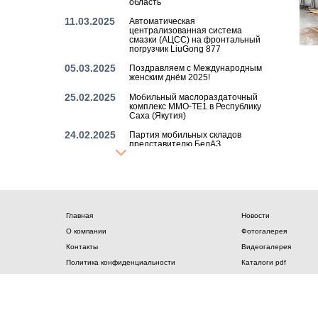
область
11.03.2025
Автоматическая
централизованная система
смазки (АЦСС) на фронтальный
погрузчик LiuGong 877
05.03.2025
Поздравляем с Международным
женским днём 2025!
25.02.2025
Мобильный маслораздаточный
комплекс MMO-TE1 в Республику
Саха (Якутия)
24.02.2025
Партия мобильных складов
представителю БелАЗ
21.02.2025
Поздравляем с Днём защитника
Отечества!
03.02.2025
Стационарный шиномонтажный
стенд NMZ200 для старейшего
угледобывающего предприятия
Главная
Новости
России
О компании
Фотогалерея
26.12.2024
Поздравляем с наступающим
Контакты
Видеогалерея
Новым 2025 годом!
Политика конфиденциальности
Каталоги pdf
20.12.2024
Шинный манипулятор TH3800-
57 в Свердловскую область
© 2017 Гидроснаб ТД НМЗ. Все права защищены. All rights reserved.
13.12.2024
Стационарный шиномонтажный
стенд NMZ200 в Вологодскую
область