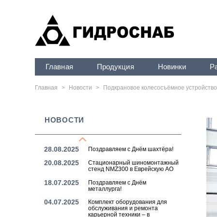
12.01.2026
Мобильный маслораздаточный
комплекс ММК4421 — в
Хабаровский край
30.12.2025
Поздравляем с наступающим
Новым 2026 годом!
05.12.2025
Стационарный шиномонтажный
стенд NMZ300 в Кемеровскую
Главная
Продукция
Новинки
Р
область — Кузбасс
07.11.2025
Колесосъёмное устройство
Главная
>
Новости
>
Подкрановое колесосъёмное устройство
MWC-57E отправлено крупному
угольному предприятию Бурятии
30.10.2025
Поздравляем с Днём инженера-
механика!
НОВОСТИ
26.09.2025
Поздравляем с Днём
машиностроителя!
28.08.2025
Поздравляем с Днём шахтёра!
20.08.2025
Стационарный шиномонтажный
стенд NMZ300 в Еврейскую АО
18.07.2025
Поздравляем с Днём
металлурга!
04.07.2025
Комплект оборудования для
обслуживания и ремонта
карьерной техники – в