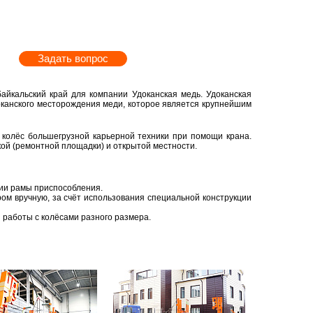
Задать вопрос
ай­каль­ский край для ком­па­нии Удо­кан­ская медь. Удо­кан­ская
­кан­ско­го ме­сто­рож­де­ния меди, ко­то­рое яв­ля­ет­ся круп­ней­шим
 колёс боль­ше­груз­ной ка­рьер­ной тех­ни­ки при по­мо­щи крана.
ской (ре­монт­ной пло­щад­ки) и от­кры­той мест­но­сти.
­рии рамы при­спо­соб­ле­ния.
ром вруч­ную, за счёт ис­поль­зо­ва­ния спе­ци­аль­ной кон­струк­ции
ра­бо­ты с ко­лё­са­ми раз­но­го раз­ме­ра.