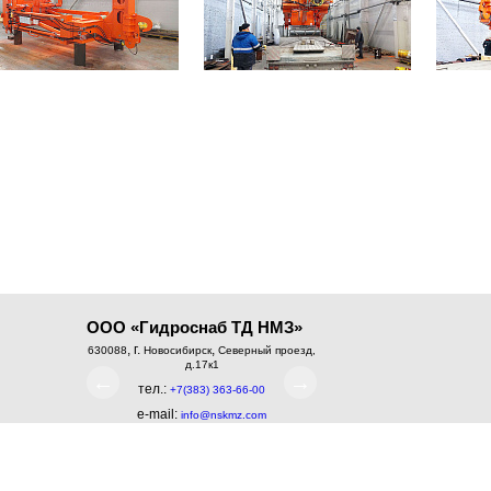
ООО «Гидроснаб ТД НМЗ»
, г.
,
, г.
,
630088
Новосибирск
Северный проезд,
650004
Кемерово
ул. Собо
д.17к1
Телефон:
8 (800) 333-8
←
→
тел.:
+7(383) 363-66-00
e-mail:
info@nskmz.co
e-mail:
info@nskmz.com
Со