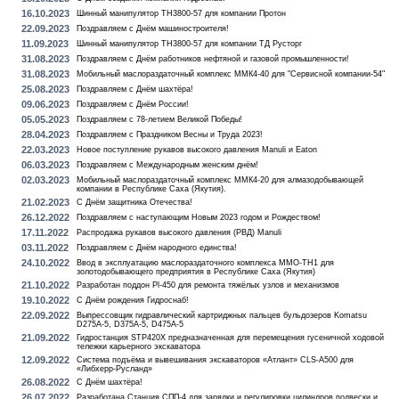
16.10.2023
Шинный манипулятор TH3800-57 для компании Протон
22.09.2023
Поздравляем с Днём машиностроителя!
11.09.2023
Шинный манипулятор TH3800-57 для компании ТД Русторг
31.08.2023
Поздравляем с Днём работников нефтяной и газовой промышленности!
31.08.2023
Мобильный маслораздаточный комплекс ММК4-40 для "Сервисной компании-54"
25.08.2023
Поздравляем с Днём шахтёра!
09.06.2023
Поздравляем с Днём России!
05.05.2023
Поздравляем с 78-летием Великой Победы!
28.04.2023
Поздравляем с Праздником Весны и Труда 2023!
22.03.2023
Новое поступление рукавов высокого давления Manuli и Eaton
06.03.2023
Поздравляем с Международным женским днём!
02.03.2023
Мобильный маслораздаточный комплекс ММК4-20 для алмазодобывающей
компании в Республике Саха (Якутия).
21.02.2023
С Днём защитника Отечества!
26.12.2022
Поздравляем с наступающим Новым 2023 годом и Рождеством!
17.11.2022
Распродажа рукавов высокого давления (РВД) Manuli
03.11.2022
Поздравляем с Днём народного единства!
24.10.2022
Ввод в эксплуатацию маслораздаточного комплекса MMO-TH1 для
золотодобывающего предприятия в Республике Саха (Якутия)
21.10.2022
Разработан поддон Pl-450 для ремонта тяжёлых узлов и механизмов
19.10.2022
С Днём рождения Гидроснаб!
22.09.2022
Выпрессовщик гидравлический картриджных пальцев бульдозеров Komatsu
D275A-5, D375A-5, D475A-5
21.09.2022
Гидростанция STP420X предназначенная для перемещения гусеничной ходовой
тележки карьерного экскаватора
12.09.2022
Система подъёма и вывешивания экскаваторов «Атлант» CLS-А500 для
«Либхерр-Русланд»
26.08.2022
С Днём шахтёра!
26.07.2022
Разработана Станция СПП-4 для зарядки и регулировки цилиндров подвески и