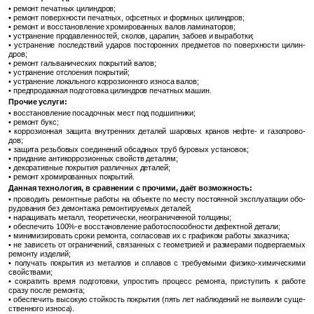
• ре­монт пе­чат­ных ци­лин­дров;
• ре­монт по­верх­но­сти пе­чат­ных, оф­сет­ных и форм­ных ци­лин­дров;
• ре­монт и вос­ста­нов­ле­ние хро­ми­ро­ван­ных валов ла­ми­на­то­ров;
• устра­не­ние про­дав­лен­но­стей, ско­лов, ца­ра­пин, за­бо­ев и вы­ра­бот­ки;
• устра­не­ние по­след­ствий уда­ров по­сто­рон­них пред­ме­тов по по­верх­но­сти ци­лин­
дров;
• ре­монт галь­ва­ни­че­ских по­кры­тий валов;
• устра­не­ние от­сло­е­ния по­кры­тий;
• устра­не­ние ло­каль­но­го кор­ро­зи­он­но­го из­но­са валов;
• пред­про­даж­ная под­го­тов­ка ци­лин­дров пе­чат­ных машин.
Про­чие услу­ги:
• вос­ста­нов­ле­ние по­са­доч­ных мест под под­шип­ни­ки;
• ре­монт букс;
• кор­ро­зи­он­ная за­щи­та внут­рен­них де­та­лей ша­ро­вых кра­нов нефте- и га­зо­про­во­
дов;
• за­щи­та резь­бо­вых со­еди­не­ний об­сад­ных труб бу­ро­вых уста­но­вок;
• при­да­ние ан­ти­кор­ро­зи­он­ных свойств де­та­лям;
• де­ко­ра­тив­ные по­кры­тия раз­лич­ных де­та­лей;
• ре­монт хро­ми­ро­ван­ных по­кры­тий.
Дан­ная тех­но­ло­гия, в срав­не­нии с про­чи­ми, даёт воз­мож­ность:
• про­во­дить ре­монт­ные ра­бо­ты на объ­ек­те по месту по­сто­ян­ной экс­плу­а­та­ции обо­
ру­до­ва­ния без де­мон­та­жа ре­мон­ти­ру­е­мых де­та­лей;
• на­ра­щи­вать ме­талл, тео­ре­ти­че­ски, неогра­ни­чен­ной тол­щи­ны;
• обес­пе­чить 100%-е вос­ста­нов­ле­ние ра­бо­то­спо­соб­но­сти де­фект­ной де­та­ли;
• ми­ни­ми­зи­ро­вать сроки ре­мон­та, со­гла­со­вав их с гра­фи­ком ра­бо­ты за­каз­чи­ка;
• не за­ви­сеть от огра­ни­че­ний, свя­зан­ных с гео­мет­ри­ей и раз­ме­ра­ми под­вер­га­е­мых
ре­мон­ту из­де­лий;
• по­лу­чать по­кры­тия из ме­тал­лов и спла­вов с тре­бу­е­мы­ми фи­зи­ко-хи­ми­че­ски­ми
свой­ства­ми;
• со­кра­тить время под­го­тов­ки, упро­стить про­цесс ре­мон­та, при­сту­пить к ра­бо­те
сразу после ре­мон­та;
• обес­пе­чить вы­со­кую стой­кость по­кры­тия (пять лет на­блю­де­ний не вы­яви­ли су­ще­
ствен­но­го из­но­са).