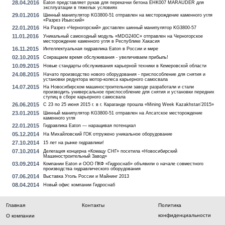
28.04.2016
Eaton представляет рукав для перекачки бетона EHK007 MARAUDER для
эксплуатации в тяжелых условиях
29.01.2016
Шинный манипулятор KG3800-51 отправлен на месторождение каменного угля
«Разрез Изыхский»
22.01.2016
На Разрез «Черногорский» доставлен шинный манипулятор KG3800-57
11.01.2016
Уникальный самоходный модуль «MDG240C» отправлен на Черногорское
месторождение каменного угля в Республике Хакасия
16.11.2015
Интеллектуальная гидравлика Eaton в России и мире
02.10.2015
Сокращаем время обслуживания - увеличиваем прибыль!
10.09.2015
Новые стандарты обслуживания карьерной техники в Кемеровской области
24.08.2015
Начато производство нового оборудования - приспособление для снятия и
установки редуктора мотор-колеса карьерного самосвала
14.07.2015
На Новосибирском машиностроительном заводе разработали и стали
производить универсальное приспособление для снятия и установки передних
ступиц в сборе карьерного самосвала
26.06.2015
С 23 по 25 июня 2015 г. в г. Караганде прошла «Mining Week Kazakhstan’2015»
23.01.2015
Шинный манипулятор KG3800-51 отправлен на Апсатское месторождение
каменного угля
22.01.2015
Гидравлика Eaton — наращивая потенциал
05.12.2014
На Михайловский ГОК отгружено уникальное оборудование
27.10.2014
15 лет на рынке гидравлики!
07.10.2014
Делегация концерна «Комацу СНГ» посетила «Новосибирский
Машиностроительный Завод»
03.09.2014
Компании Eaton и ООО ПКФ «Гидроснаб» объявили о начале совместного
производства гидравлического оборудования
07.06.2014
Выставка Уголь России и Майнинг 2013
08.04.2014
Новый офис компании Гидроснаб
Главная
Контакты
Политика
конфиденциальности
О компании