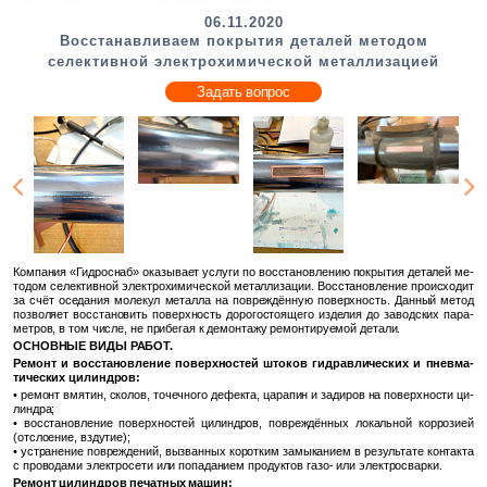
06.11.2020
Восстанавливаем покрытия деталей методом
селективной электрохимической металлизацией
Задать вопрос
Ком­па­ния «Гид­ро­снаб» ока­зы­ва­ет услу­ги по вос­ста­нов­ле­нию по­кры­тия де­та­лей ме­
то­дом се­лек­тив­ной элек­тро­хи­ми­че­ской ме­тал­ли­за­ции. Вос­ста­нов­ле­ние про­ис­хо­дит
за счёт осе­да­ния мо­ле­кул ме­тал­ла на по­вре­ждён­ную по­верх­ность. Дан­ный метод
поз­во­ля­ет вос­ста­но­вить по­верх­ность до­ро­го­сто­я­ще­го из­де­лия до за­вод­ских па­ра­
мет­ров, в том числе, не при­бе­гая к де­мон­та­жу ре­мон­ти­ру­е­мой де­та­ли.
ОС­НОВ­НЫЕ ВИДЫ РАБОТ.
Ре­монт и вос­ста­нов­ле­ние по­верх­но­стей што­ков гид­рав­ли­че­ских и пнев­ма­
ти­че­ских ци­лин­дров:
• ре­монт вмя­тин, ско­лов, то­чеч­но­го де­фек­та, ца­ра­пин и за­ди­ров на по­верх­но­сти ци­
лин­дра;
• вос­ста­нов­ле­ние по­верх­но­стей ци­лин­дров, по­вре­ждён­ных ло­каль­ной кор­ро­зи­ей
(от­сло­е­ние, взду­тие);
• устра­не­ние по­вре­жде­ний, вы­зван­ных ко­рот­ким за­мы­ка­ни­ем в ре­зуль­та­те кон­так­та
с про­во­да­ми элек­тро­се­ти или по­па­да­ни­ем про­дук­тов газo- или элек­тро­свар­ки.
Ре­монт ци­лин­дров пе­чат­ных машин: