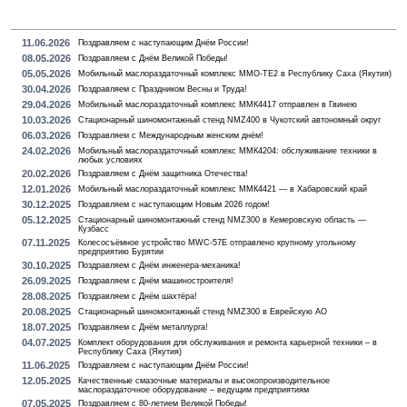
11.06.2026
Поздравляем с наступающим Днём России!
08.05.2026
Поздравляем с Днём Великой Победы!
05.05.2026
Мобильный маслораздаточный комплекс MMO-TE2 в Республику Саха (Якутия)
30.04.2026
Поздравляем с Праздником Весны и Труда!
29.04.2026
Мобильный маслораздаточный комплекс ММК4417 отправлен в Гвинею
10.03.2026
Стационарный шиномонтажный стенд NMZ400 в Чукотский автономный округ
06.03.2026
Поздравляем с Международным женским днём!
24.02.2026
Мобильный маслораздаточный комплекс ММК4204: обслуживание техники в
любых условиях
20.02.2026
Поздравляем с Днём защитника Отечества!
12.01.2026
Мобильный маслораздаточный комплекс ММК4421 — в Хабаровский край
30.12.2025
Поздравляем с наступающим Новым 2026 годом!
05.12.2025
Стационарный шиномонтажный стенд NMZ300 в Кемеровскую область —
Кузбасс
07.11.2025
Колесосъёмное устройство MWC-57E отправлено крупному угольному
предприятию Бурятии
30.10.2025
Поздравляем с Днём инженера-механика!
26.09.2025
Поздравляем с Днём машиностроителя!
28.08.2025
Поздравляем с Днём шахтёра!
20.08.2025
Стационарный шиномонтажный стенд NMZ300 в Еврейскую АО
18.07.2025
Поздравляем с Днём металлурга!
04.07.2025
Комплект оборудования для обслуживания и ремонта карьерной техники – в
Республику Саха (Якутия)
11.06.2025
Поздравляем с наступающим Днём России!
12.05.2025
Качественные смазочные материалы и высокопроизводительное
маслораздаточное оборудование – ведущим предприятиям
07.05.2025
Поздравляем с 80-летием Великой Победы!