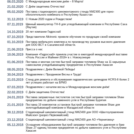
06.03.2020
С Международным женским днём – 8 Марта!
21.02.2020
С Днём защитника Отечества!
05.02.2020
Поставка стационарного шиномонтажного стенда NMZ400 для горно-
обогатительного комбината в Республику Казахстан
31.12.2019
С Новым 2020 годом и Рождеством!
07.11.2019
Шинный манипулятор TH-6 для угледобывающей компании в Республике Саха
(Якутия)
14.10.2019
20 лет компании Гидроснаб
07.10.2019
Представители Alkitronic провели обучение по продукции своей компании
01.10.2019
Поставка мобильного комплекса по производству рукавов высокого давления
для ООО ВСТ в Сахалинской области.
21.06.2019
Пресса о нас
10.06.2019
Компания «Гидроснаб» приняла участие в ежегодной международной выставке
«Уголь России и Майнинг-2019» в г. Новокузнецке
01.06.2019
Поставка и монтаж систем быстрой заправки топливом Shaw на 11 карьерных
самосвалов угледобывающему предприятию в Республике Хакасия
08.05.2019
Поздравляем с Днём Великой Победы!
30.04.2019
Поздравляем с Праздником Весны и Труда!
21.03.2019
Стенд для ремонта и обслуживания гидравлических цилиндров HCRS-8 более 2
лет успешно работает на БРМЗ
07.03.2019
Поздравляем с началом весны и Международным женским днём!
22.02.2019
С Днём защитника Отечества!
24.01.2019
Поставка заправочных пистолетов систем быстрой заправки топливом Shaw
предприятию по добыче каменного угля в Республике Бурятия
21.01.2019
Поставка 19 комплектов установок быстрой заправки топливом Shaw для
золотодобывающей компании в Магаданской области
30.12.2018
Стационарный шиномонтажный стенд NMZ400 для ООО «Шахтоуправление
Майское» (разрез Первомайский)
23.12.2018
Стационарный шиномонтажный стенд NMZ400 для АО «Черниговец»
05.12.2018
Оснащение оборудованием быстрой заправки топливом без давления в баке
Shaw 27 единиц техники предприятия по добыче каменного угля в Республике
Хакасия