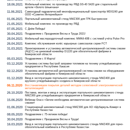
18.06.2021
Мобильный комплекс по производству РВД GS-40 S420 для старательной
артели «Золото Ыныкчана»
11.06.2021
Самоходный гидравлический многофункциональный транспортёр MDG240 для
ООО «Сумитек Интернейшнл»
01.06.2021
Портальный шиномонтажный стенд NMZ300 для ГРК Быстринское
21.05.2021
Мобильный комплекс по производству РВД
07.05.2021
С Днём Победы!
30.04.2021
Поздравляем с Праздником Весны и Труда 2021!
28.04.2021
Мобильный маслораздаточный комплекс ММК4-40В с системой учёта Pulse Pro
26.04.2021
Комплекс обслуживания колёс карьерных самосвалов серии FCT
31.03.2021
Проектирование и установка автоматической централизованной системы смазки
(АЦСС) на шнековый конвейер D1220 для обогатительной фабрики в
Кемеровской области
05.03.2021
Поздравляем с 8 Марта!
03.12.2020
Установка системы быстрой заправки топливом на технику угледобывающего
предприятия в Республике Хакасия
02.12.2020
Установка автоматической централизованной системы смазки на оборудование
обогатительной фабрики в Кемеровской области
01.12.2020
Ввод в эксплуатацию портального шиномонтажного стенда NMZ400 для
крупного угледобывающего холдинга в Кемеровской области
06.11.2020
Восстанавливаем покрытия деталей методом селективной электрохимической
металлизацией
26.10.2020
Поставка, монтаж и ввод в эксплуатацию портального шиномонтажного стенда
NMZ300 для угледобывающего предприятия в Кемеровской области
15.06.2020
Вебинар Graco «Зачем необходима автоматическая централизованная система
смазки»
01.06.2020
Стационарный шиномонтажный стенд NMZ300 для АО «Шубаркуль-Комир» в
Республике Казахстан
08.05.2020
Поздравляем с 75-летием победы!
30.04.2020
Поздравляем с Праздником Весны и Труда!
16.03.2020
Ввод в эксплуатацию портального шиномонтажного стенда NMZ400 для горно-
обогатительный комбината в Республике Казахстан