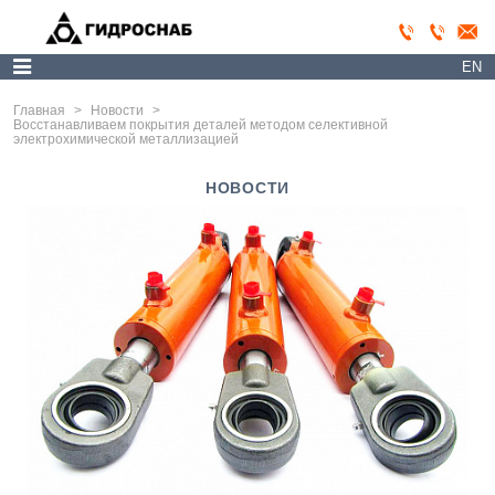
EN
Главная
>
Новости
>
Восстанавливаем покрытия деталей методом селективной
электрохимической металлизацией
НОВОСТИ