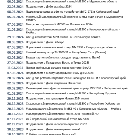
06.09.2024
Стационарный шиномонтажный стенд NMZ300 в Мурманскую область
23.08.2024
Поздравляем с Днём шахтёра 2024!
08.07.2024
Подкрановое колесосъёмное устройство MWC-57E в Хабаровский край
05.07.2024
Мобильный маслораздаточный комплекс ММК4-40ВК ПРОФ в Мурманскую
область
07.06.2024
Ввод в эксплуатацию NMZ300 на Волковском ГОКе
31.05.2024
Стационарный шиномонтажный стенд NMZ300 в Кемеровскую область –
Кузбасс
29.05.2024
Стенды-кантователи SPM-10000E в Сахалинскую область
08.05.2024
Поздравляем с Днём Победы!
07.05.2024
Портальный шиномонтажный стенд NMZ300 в Свердловскую область
06.05.2024
Шинный манипулятор TH3800-51 в Республику Саха (Якутия)
03.05.2024
Вторая партия мобильных складов представителю БелАЗ
27.04.2024
Поздравляем с Праздником Весны и Труда 2024!
11.03.2024
Партия мобильных складов представителю БелАЗ
07.03.2024
Поздравляем с Международным женским днём 2024!
28.02.2024
Стенд для ремонта гидравлических цилиндров HCRS-B в Красноярский край
22.02.2024
Поздравляем с Днём защитника Отечества
09.02.2024
Самоходный многофункциональный транспортёр MDG240 в Хабаровский край
01.02.2024
Стационарный шиномонтажный стенд NMZ300 в Республику Бурятия
29.12.2023
Поздравляем с наступающим Новым 2024 годом!
26.12.2023
Стационарный шиномонтажный стенд NMZ300 в Республику Узбекистан
20.12.2023
Маслораздаточный комплекс ММК4-40 в Кемеровскую область – Кузбасс
30.11.2023
Маслораздаточный компллекс ММК4-20 в Чукотский АО
07.11.2023
40-й портальный шиномонтажный стенд NMZ300
02.11.2023
Поздравляем с Днём народного единства 2023!
30.10.2023
Поздравляем с Днём инженера-механика!
18.10.2023
С Днём создания компании Гидроснаб!