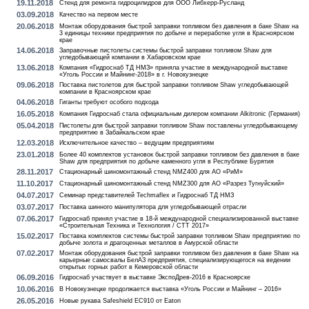
19.11.2018
Стенд для ремонта гидроцилидров для ООО Либхерр-Русланд
03.09.2018
Качество на первом месте
20.06.2018
Монтаж оборудования быстрой заправки топливом без давления в баке Shaw на
3 единицы техники предприятия по добыче и переработке угля в Красноярском
крае
14.06.2018
Заправочные пистолеты системы быстрой заправки топливом Shaw для
угледобывающей компании в Хабаровском крае
13.06.2018
Компания «Гидроснаб ТД НМЗ» приняла участие в международной выставке
«Уголь России и Майнинг-2018» в г. Новокузнецке
09.06.2018
Поставка пистолетов для быстрой заправки топливом Shaw угледобывающей
компании в Красноярском крае
04.06.2018
Гиганты требуют особого подхода
16.05.2018
Компания Гидроснаб стала официальным дилером компании Alkitronic (Германия)
05.04.2018
Пистолеты для быстрой заправки топливом Shaw поставлены угледобывающему
предприятию в Забайкальском крае
12.03.2018
Исключительное качество – ведущим предприятиям
23.01.2018
Более 40 комплектов установок быстрой заправки топливом без давления в баке
Shaw для предприятия по добыче каменного угля в Республике Бурятия
28.11.2017
Стационарный шиномонтажный стенд NMZ400 для АО «РиМ»
11.10.2017
Стационарный шиномонтажный стенд NMZ300 для АО «Разрез Тугнуйский»
04.07.2017
Семинар представителей Techmaflex и Гидроснаб ТД НМЗ
03.07.2017
Поставка шинного манипулятора для угледобывающей отрасли
07.06.2017
Гидроснаб принял участие в 18-й международной специализированной выставке
«Строительная Техника и Технология / СТТ 2017»
15.02.2017
Поставка комплектов системы быстрой заправки топливом Shaw предприятию по
добыче золота и драгоценных металлов в Амурской области
07.02.2017
Монтаж оборудования быстрой заправки топливом без давления в баке Shaw на
карьерные самосвалы БелАЗ предприятия, специализирующегося на ведении
открытых горных работ в Кемеровской области
06.09.2016
Гидроснаб участвует в выставке ЭкспоДрев-2016 в Красноярске
10.06.2016
В Новокузнецке продолжается выставка «Уголь России и Майнинг – 2016»
26.05.2016
Новые рукава Safeshield EC910 от Eaton