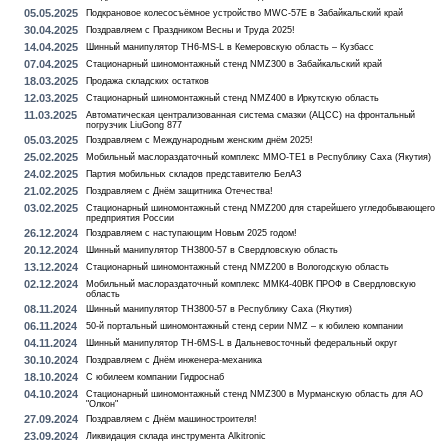
05.05.2025
Подкрановое колесосъёмное устройство MWC-57E в Забайкальский край
30.04.2025
Поздравляем с Праздником Весны и Труда 2025!
14.04.2025
Шинный манипулятор TH6-MS-L в Кемеровскую область – Кузбасс
07.04.2025
Стационарный шиномонтажный стенд NMZ300 в Забайкальский край
18.03.2025
Продажа складских остатков
12.03.2025
Стационарный шиномонтажный стенд NMZ400 в Иркутскую область
11.03.2025
Автоматическая централизованная система смазки (АЦСС) на фронтальный
погрузчик LiuGong 877
05.03.2025
Поздравляем с Международным женским днём 2025!
25.02.2025
Мобильный маслораздаточный комплекс MMO-TE1 в Республику Саха (Якутия)
24.02.2025
Партия мобильных складов представителю БелАЗ
21.02.2025
Поздравляем с Днём защитника Отечества!
03.02.2025
Стационарный шиномонтажный стенд NMZ200 для старейшего угледобывающего
предприятия России
26.12.2024
Поздравляем с наступающим Новым 2025 годом!
20.12.2024
Шинный манипулятор TH3800-57 в Свердловскую область
13.12.2024
Стационарный шиномонтажный стенд NMZ200 в Вологодскую область
02.12.2024
Мобильный маслораздаточный комплекс ММК4-40ВК ПРОФ в Свердловскую
область
08.11.2024
Шинный манипулятор TH3800-57 в Республику Саха (Якутия)
06.11.2024
50-й портальный шиномонтажный стенд серии NMZ – к юбилею компании
04.11.2024
Шинный манипулятор TH-6MS-L в Дальневосточный федеральный округ
30.10.2024
Поздравляем с Днём инженера-механика
18.10.2024
С юбилеем компании Гидроснаб
04.10.2024
Стационарный шиномонтажный стенд NMZ300 в Мурманскую область для АО
"Олкон"
27.09.2024
Поздравляем с Днём машиностроителя!
23.09.2024
Ликвидация склада инструмента Alkitronic