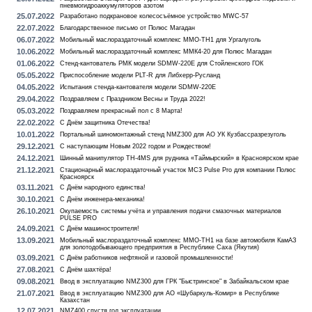
пневмогидроаккумуляторов азотом
25.07.2022
Разработано подкрановое колесосъёмное устройство MWC-57
22.07.2022
Благодарственное письмо от Полюс Магадан
06.07.2022
Мобильный маслораздаточный комплекс MMO-TH1 для Ургалуголь
10.06.2022
Мобильный маслораздаточный комплекс ММК4-20 для Полюс Магадан
01.06.2022
Стенд-кантователь РМК модели SDMW-220E для Стойленского ГОК
05.05.2022
Приспособление модели PLT-R для Либхерр-Русланд
04.05.2022
Испытания стенда-кантователя модели SDMW-220E
29.04.2022
Поздравляем с Праздником Весны и Труда 2022!
05.03.2022
Поздравляем прекрасный пол с 8 Марта!
22.02.2022
С Днём защитника Отечества!
10.01.2022
Портальный шиномонтажный стенд NMZ300 для АО УК Кузбассразрезуголь
29.12.2021
С наступающим Новым 2022 годом и Рождеством!
24.12.2021
Шинный манипулятор TH-4MS для рудника «Таймырский» в Красноярском крае
21.12.2021
Стационарный маслораздаточный участок MC3 Pulse Pro для компании Полюс
Красноярск
03.11.2021
С Днём народного единства!
30.10.2021
С Днём инженера-механика!
26.10.2021
Окупаемость системы учёта и управления подачи смазочных материалов
PULSE PRO
24.09.2021
С Днём машиностроителя!
13.09.2021
Мобильный маслораздаточный комплекс MMO-TH1 на базе автомобиля КамАЗ
для золотодобывающего предприятия в Республике Саха (Якутия)
03.09.2021
С Днём работников нефтяной и газовой промышленности!
27.08.2021
С Днём шахтёра!
09.08.2021
Ввод в эксплуатацию NMZ300 для ГРК "Быстринское" в Забайкальском крае
21.07.2021
Ввод в эксплуатацию NMZ300 для АО «Шубаркуль-Комир» в Республике
Казахстан
12.07.2021
NMZ400 спустя год эксплуатации