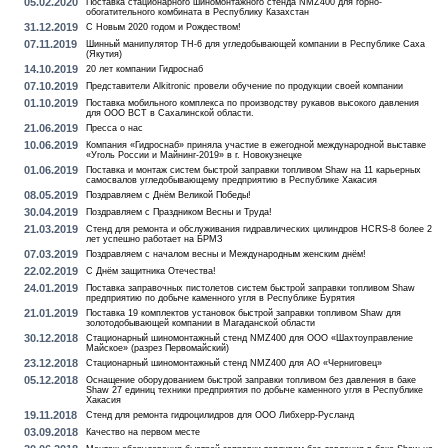
05.02.2020
Поставка стационарного шиномонтажного стенда NMZ400 для горно-
обогатительного комбината в Республику Казахстан
31.12.2019
С Новым 2020 годом и Рождеством!
07.11.2019
Шинный манипулятор TH-6 для угледобывающей компании в Республике Саха
(Якутия)
14.10.2019
20 лет компании Гидроснаб
07.10.2019
Представители Alkitronic провели обучение по продукции своей компании
01.10.2019
Поставка мобильного комплекса по производству рукавов высокого давления
для ООО ВСТ в Сахалинской области.
21.06.2019
Пресса о нас
10.06.2019
Компания «Гидроснаб» приняла участие в ежегодной международной выставке
«Уголь России и Майнинг-2019» в г. Новокузнецке
01.06.2019
Поставка и монтаж систем быстрой заправки топливом Shaw на 11 карьерных
самосвалов угледобывающему предприятию в Республике Хакасия
08.05.2019
Поздравляем с Днём Великой Победы!
30.04.2019
Поздравляем с Праздником Весны и Труда!
21.03.2019
Стенд для ремонта и обслуживания гидравлических цилиндров HCRS-8 более 2
лет успешно работает на БРМЗ
07.03.2019
Поздравляем с началом весны и Международным женским днём!
22.02.2019
С Днём защитника Отечества!
24.01.2019
Поставка заправочных пистолетов систем быстрой заправки топливом Shaw
предприятию по добыче каменного угля в Республике Бурятия
21.01.2019
Поставка 19 комплектов установок быстрой заправки топливом Shaw для
золотодобывающей компании в Магаданской области
30.12.2018
Стационарный шиномонтажный стенд NMZ400 для ООО «Шахтоуправление
Майское» (разрез Первомайский)
23.12.2018
Стационарный шиномонтажный стенд NMZ400 для АО «Черниговец»
05.12.2018
Оснащение оборудованием быстрой заправки топливом без давления в баке
Shaw 27 единиц техники предприятия по добыче каменного угля в Республике
Хакасия
19.11.2018
Стенд для ремонта гидроцилидров для ООО Либхерр-Русланд
03.09.2018
Качество на первом месте