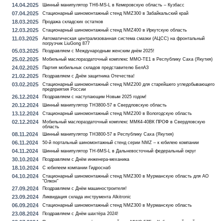
14.04.2025
Шинный манипулятор TH6-MS-L в Кемеровскую область – Кузбасс
07.04.2025
Стационарный шиномонтажный стенд NMZ300 в Забайкальский край
18.03.2025
Продажа складских остатков
12.03.2025
Стационарный шиномонтажный стенд NMZ400 в Иркутскую область
11.03.2025
Автоматическая централизованная система смазки (АЦСС) на фронтальный
погрузчик LiuGong 877
05.03.2025
Поздравляем с Международным женским днём 2025!
25.02.2025
Мобильный маслораздаточный комплекс MMO-TE1 в Республику Саха (Якутия)
24.02.2025
Партия мобильных складов представителю БелАЗ
21.02.2025
Поздравляем с Днём защитника Отечества!
03.02.2025
Стационарный шиномонтажный стенд NMZ200 для старейшего угледобывающего
предприятия России
26.12.2024
Поздравляем с наступающим Новым 2025 годом!
20.12.2024
Шинный манипулятор TH3800-57 в Свердловскую область
13.12.2024
Стационарный шиномонтажный стенд NMZ200 в Вологодскую область
02.12.2024
Мобильный маслораздаточный комплекс ММК4-40ВК ПРОФ в Свердловскую
область
08.11.2024
Шинный манипулятор TH3800-57 в Республику Саха (Якутия)
06.11.2024
50-й портальный шиномонтажный стенд серии NMZ – к юбилею компании
04.11.2024
Шинный манипулятор TH-6MS-L в Дальневосточный федеральный округ
30.10.2024
Поздравляем с Днём инженера-механика
18.10.2024
С юбилеем компании Гидроснаб
04.10.2024
Стационарный шиномонтажный стенд NMZ300 в Мурманскую область для АО
"Олкон"
27.09.2024
Поздравляем с Днём машиностроителя!
23.09.2024
Ликвидация склада инструмента Alkitronic
06.09.2024
Стационарный шиномонтажный стенд NMZ300 в Мурманскую область
23.08.2024
Поздравляем с Днём шахтёра 2024!