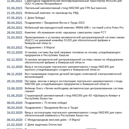
11.06.2021
Самоходный гидравлический многофункциональный транспортёр MDG240 для
ООО «Сумитек Интернейшнл»
01.06.2021
Портальный шиномонтажный стенд NMZ300 для ГРК Быстринское
21.05.2021
Мобильный комплекс по производству РВД
07.05.2021
С Днём Победы!
30.04.2021
Поздравляем с Праздником Весны и Труда 2021!
28.04.2021
Мобильный маслораздаточный комплекс ММК4-40В с системой учёта Pulse Pro
26.04.2021
Комплекс обслуживания колёс карьерных самосвалов серии FCT
31.03.2021
Проектирование и установка автоматической централизованной системы смазки
(АЦСС) на шнековый конвейер D1220 для обогатительной фабрики в
Кемеровской области
05.03.2021
Поздравляем с 8 Марта!
03.12.2020
Установка системы быстрой заправки топливом на технику угледобывающего
предприятия в Республике Хакасия
02.12.2020
Установка автоматической централизованной системы смазки на оборудование
обогатительной фабрики в Кемеровской области
01.12.2020
Ввод в эксплуатацию портального шиномонтажного стенда NMZ400 для
крупного угледобывающего холдинга в Кемеровской области
06.11.2020
Восстанавливаем покрытия деталей методом селективной электрохимической
металлизацией
26.10.2020
Поставка, монтаж и ввод в эксплуатацию портального шиномонтажного стенда
NMZ300 для угледобывающего предприятия в Кемеровской области
15.06.2020
Вебинар Graco «Зачем необходима автоматическая централизованная система
смазки»
01.06.2020
Стационарный шиномонтажный стенд NMZ300 для АО «Шубаркуль-Комир» в
Республике Казахстан
08.05.2020
Поздравляем с 75-летием победы!
30.04.2020
Поздравляем с Праздником Весны и Труда!
16.03.2020
Ввод в эксплуатацию портального шиномонтажного стенда NMZ400 для горно-
обогатительный комбината в Республике Казахстан
06.03.2020
С Международным женским днём – 8 Марта!
21.02.2020
С Днём защитника Отечества!