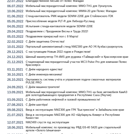
22.07.2022
Благодарственное письмо от Полюс Магадан
06.07.2022
Мобильный маслораздаточный комплекс MMO-TH1 для Ургалуголь
10.06.2022
Мобильный маслораздаточный комплекс ММК4-20 для Полюс Магадан
01.06.2022
Стенд-кантователь РМК модели SDMW-220E для Стойленского ГОК
05.05.2022
Приспособление модели PLT-R для Либхерр-Русланд
04.05.2022
Испытания стенда-кантователя модели SDMW-220E
29.04.2022
Поздравляем с Праздником Весны и Труда 2022!
05.03.2022
Поздравляем прекрасный пол с 8 Марта!
22.02.2022
С Днём защитника Отечества!
10.01.2022
Портальный шиномонтажный стенд NMZ300 для АО УК Кузбассразрезуголь
29.12.2021
С наступающим Новым 2022 годом и Рождеством!
24.12.2021
Шинный манипулятор TH-4MS для рудника «Таймырский» в Красноярском крае
21.12.2021
Стационарный маслораздаточный участок MC3 Pulse Pro для компании Полюс
Красноярск
03.11.2021
С Днём народного единства!
30.10.2021
С Днём инженера-механика!
26.10.2021
Окупаемость системы учёта и управления подачи смазочных материалов
PULSE PRO
24.09.2021
С Днём машиностроителя!
13.09.2021
Мобильный маслораздаточный комплекс MMO-TH1 на базе автомобиля КамАЗ
для золотодобывающего предприятия в Республике Саха (Якутия)
03.09.2021
С Днём работников нефтяной и газовой промышленности!
27.08.2021
С Днём шахтёра!
09.08.2021
Ввод в эксплуатацию NMZ300 для ГРК "Быстринское" в Забайкальском крае
21.07.2021
Ввод в эксплуатацию NMZ300 для АО «Шубаркуль-Комир» в Республике
Казахстан
12.07.2021
NMZ400 спустя год эксплуатации
18.06.2021
Мобильный комплекс по производству РВД GS-40 S420 для старательной
артели «Золото Ыныкчана»