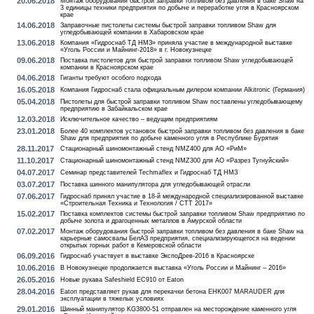
20.06.2018
Монтаж оборудования быстрой заправки топливом без давления в баке Shaw на
3 единицы техники предприятия по добыче и переработке угля в Красноярском
крае
14.06.2018
Заправочные пистолеты системы быстрой заправки топливом Shaw для
угледобывающей компании в Хабаровском крае
13.06.2018
Компания «Гидроснаб ТД НМЗ» приняла участие в международной выставке
«Уголь России и Майнинг-2018» в г. Новокузнецке
09.06.2018
Поставка пистолетов для быстрой заправки топливом Shaw угледобывающей
компании в Красноярском крае
04.06.2018
Гиганты требуют особого подхода
16.05.2018
Компания Гидроснаб стала официальным дилером компании Alkitronic (Германия)
05.04.2018
Пистолеты для быстрой заправки топливом Shaw поставлены угледобывающему
предприятию в Забайкальском крае
12.03.2018
Исключительное качество – ведущим предприятиям
23.01.2018
Более 40 комплектов установок быстрой заправки топливом без давления в баке
Shaw для предприятия по добыче каменного угля в Республике Бурятия
28.11.2017
Стационарный шиномонтажный стенд NMZ400 для АО «РиМ»
11.10.2017
Стационарный шиномонтажный стенд NMZ300 для АО «Разрез Тугнуйский»
04.07.2017
Семинар представителей Techmaflex и Гидроснаб ТД НМЗ
03.07.2017
Поставка шинного манипулятора для угледобывающей отрасли
07.06.2017
Гидроснаб принял участие в 18-й международной специализированной выставке
«Строительная Техника и Технология / СТТ 2017»
15.02.2017
Поставка комплектов системы быстрой заправки топливом Shaw предприятию по
добыче золота и драгоценных металлов в Амурской области
07.02.2017
Монтаж оборудования быстрой заправки топливом без давления в баке Shaw на
карьерные самосвалы БелАЗ предприятия, специализирующегося на ведении
открытых горных работ в Кемеровской области
06.09.2016
Гидроснаб участвует в выставке ЭкспоДрев-2016 в Красноярске
10.06.2016
В Новокузнецке продолжается выставка «Уголь России и Майнинг – 2016»
26.05.2016
Новые рукава Safeshield EC910 от Eaton
28.04.2016
Eaton представляет рукав для перекачки бетона EHK007 MARAUDER для
эксплуатации в тяжелых условиях
29.01.2016
Шинный манипулятор KG3800-51 отправлен на месторождение каменного угля