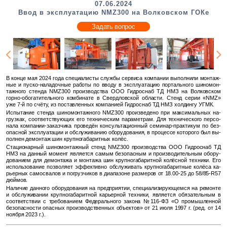
07.06.2024
Ввод в эксплуатацию NMZ300 на Волковском ГОКе
Задать вопрос
В конце мая 2024 года спе­ци­а­ли­сты служ­бы сер­ви­са ком­па­нии вы­пол­ни­ли мон­таж­
ные и пуско-на­ла­доч­ные ра­бо­ты по вводу в экс­плу­а­та­цию пор­таль­но­го ши­но­мон­
таж­но­го стен­да NMZ300 про­из­вод­ства ООО Гид­ро­снаб ТД НМЗ на Вол­ков­ском
горно-обо­га­ти­тель­но­го ком­би­на­те в Сверд­лов­ской об­ла­сти. Стенд серии «NMZ»
уже 7-й по счёту, из по­став­лен­ных ком­па­ни­ей Гид­ро­снаб ТД НМЗ хол­дин­гу УГМК.
Ис­пы­та­ние стен­да ши­но­мон­таж­но­го NMZ300 про­из­ве­де­но при мак­си­маль­ных на­
груз­ках, со­от­вет­ству­ю­щих его тех­ни­че­ским па­ра­мет­рам. Для тех­ни­че­ско­го пер­со­
на­ла ком­па­нии-за­каз­чи­ка про­ве­дён кон­суль­та­ци­он­ный се­ми­нар-прак­ти­кум по без­
опас­ной экс­плу­а­та­ции и об­слу­жи­ва­нию обо­ру­до­ва­ния, в про­цес­се ко­то­ро­го был вы­
пол­нен де­мон­таж шин круп­но­га­ба­рит­ных колёс.
Ста­ци­о­нар­ный ши­но­мон­таж­ный стенд NMZ300 про­из­вод­ства ООО Гид­ро­снаб ТД
НМЗ на дан­ный мо­мент яв­ля­ет­ся самым без­опас­ным и про­из­во­ди­тель­ным обо­ру­
до­ва­ни­ем для де­мон­та­жа и мон­та­жа шин круп­но­га­ба­рит­ной ко­лёс­ной тех­ни­ки. Его
ис­поль­зо­ва­ние поз­во­ля­ет эф­фек­тив­но об­слу­жи­вать круп­но­га­ба­рит­ные ко­лё­са ка­
рьер­ных са­мо­сва­лов и по­груз­чи­ков в диа­па­зоне раз­ме­ров от 18.00-25 до 58/85-R57
дюй­мов.
На­ли­чие дан­но­го обо­ру­до­ва­ния на пред­при­я­тии, спе­ци­а­ли­зи­ру­ю­щем­ся на ре­мон­те
и об­слу­жи­ва­нии круп­но­га­ба­рит­ной ка­рьер­ной тех­ни­ки, яв­ля­ет­ся обя­за­тель­ным в
со­от­вет­ствии с тре­бо­ва­ни­ем Фе­де­раль­но­го за­ко­на №116-ФЗ «О про­мыш­лен­ной
без­опас­но­сти опас­ных про­из­вод­ствен­ных объ­ек­тов» от 21 июля 1997 г. (ред. от 14
но­яб­ря 2023 г.).