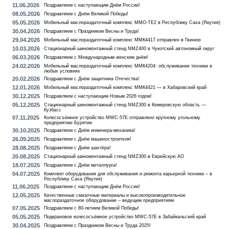
11.06.2026
Поздравляем с наступающим Днём России!
08.05.2026
Поздравляем с Днём Великой Победы!
05.05.2026
Мобильный маслораздаточный комплекс MMO-TE2 в Республику Саха (Якутия)
30.04.2026
Поздравляем с Праздником Весны и Труда!
29.04.2026
Мобильный маслораздаточный комплекс ММК4417 отправлен в Гвинею
10.03.2026
Стационарный шиномонтажный стенд NMZ400 в Чукотский автономный округ
06.03.2026
Поздравляем с Международным женским днём!
24.02.2026
Мобильный маслораздаточный комплекс ММК4204: обслуживание техники в
любых условиях
20.02.2026
Поздравляем с Днём защитника Отечества!
12.01.2026
Мобильный маслораздаточный комплекс ММК4421 — в Хабаровский край
30.12.2025
Поздравляем с наступающим Новым 2026 годом!
05.12.2025
Стационарный шиномонтажный стенд NMZ300 в Кемеровскую область —
Кузбасс
07.11.2025
Колесосъёмное устройство MWC-57E отправлено крупному угольному
предприятию Бурятии
30.10.2025
Поздравляем с Днём инженера-механика!
26.09.2025
Поздравляем с Днём машиностроителя!
28.08.2025
Поздравляем с Днём шахтёра!
20.08.2025
Стационарный шиномонтажный стенд NMZ300 в Еврейскую АО
18.07.2025
Поздравляем с Днём металлурга!
04.07.2025
Комплект оборудования для обслуживания и ремонта карьерной техники – в
Республику Саха (Якутия)
11.06.2025
Поздравляем с наступающим Днём России!
12.05.2025
Качественные смазочные материалы и высокопроизводительное
маслораздаточное оборудование – ведущим предприятиям
07.05.2025
Поздравляем с 80-летием Великой Победы!
05.05.2025
Подкрановое колесосъёмное устройство MWC-57E в Забайкальский край
30.04.2025
Поздравляем с Праздником Весны и Труда 2025!