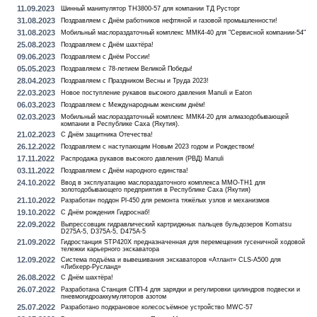
11.09.2023
Шинный манипулятор TH3800-57 для компании ТД Русторг
31.08.2023
Поздравляем с Днём работников нефтяной и газовой промышленности!
31.08.2023
Мобильный маслораздаточный комплекс ММК4-40 для "Сервисной компании-54"
25.08.2023
Поздравляем с Днём шахтёра!
09.06.2023
Поздравляем с Днём России!
05.05.2023
Поздравляем с 78-летием Великой Победы!
28.04.2023
Поздравляем с Праздником Весны и Труда 2023!
22.03.2023
Новое поступление рукавов высокого давления Manuli и Eaton
06.03.2023
Поздравляем с Международным женским днём!
02.03.2023
Мобильный маслораздаточный комплекс ММК4-20 для алмазодобывающей
компании в Республике Саха (Якутия).
21.02.2023
С Днём защитника Отечества!
26.12.2022
Поздравляем с наступающим Новым 2023 годом и Рождеством!
17.11.2022
Распродажа рукавов высокого давления (РВД) Manuli
03.11.2022
Поздравляем с Днём народного единства!
24.10.2022
Ввод в эксплуатацию маслораздаточного комплекса MMO-TH1 для
золотодобывающего предприятия в Республике Саха (Якутия)
21.10.2022
Разработан поддон Pl-450 для ремонта тяжёлых узлов и механизмов
19.10.2022
С Днём рождения Гидроснаб!
22.09.2022
Выпрессовщик гидравлический картриджных пальцев бульдозеров Komatsu
D275A-5, D375A-5, D475A-5
21.09.2022
Гидростанция STP420X предназначенная для перемещения гусеничной ходовой
тележки карьерного экскаватора
12.09.2022
Система подъёма и вывешивания экскаваторов «Атлант» CLS-А500 для
«Либхерр-Русланд»
26.08.2022
С Днём шахтёра!
26.07.2022
Разработана Станция СПП-4 для зарядки и регулировки цилиндров подвески и
пневмогидроаккумуляторов азотом
25.07.2022
Разработано подкрановое колесосъёмное устройство MWC-57