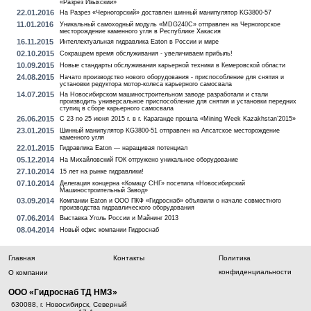
«Разрез Изыхский»
22.01.2016
На Разрез «Черногорский» доставлен шинный манипулятор KG3800-57
11.01.2016
Уникальный самоходный модуль «MDG240C» отправлен на Черногорское
месторождение каменного угля в Республике Хакасия
16.11.2015
Интеллектуальная гидравлика Eaton в России и мире
02.10.2015
Сокращаем время обслуживания - увеличиваем прибыль!
10.09.2015
Новые стандарты обслуживания карьерной техники в Кемеровской области
24.08.2015
Начато производство нового оборудования - приспособление для снятия и
установки редуктора мотор-колеса карьерного самосвала
14.07.2015
На Новосибирском машиностроительном заводе разработали и стали
производить универсальное приспособление для снятия и установки передних
ступиц в сборе карьерного самосвала
26.06.2015
С 23 по 25 июня 2015 г. в г. Караганде прошла «Mining Week Kazakhstan’2015»
23.01.2015
Шинный манипулятор KG3800-51 отправлен на Апсатское месторождение
каменного угля
22.01.2015
Гидравлика Eaton — наращивая потенциал
05.12.2014
На Михайловский ГОК отгружено уникальное оборудование
27.10.2014
15 лет на рынке гидравлики!
07.10.2014
Делегация концерна «Комацу СНГ» посетила «Новосибирский
Машиностроительный Завод»
03.09.2014
Компании Eaton и ООО ПКФ «Гидроснаб» объявили о начале совместного
производства гидравлического оборудования
07.06.2014
Выставка Уголь России и Майнинг 2013
08.04.2014
Новый офис компании Гидроснаб
Главная
Контакты
Политика
конфиденциальности
О компании
ООО «Гидроснаб ТД НМЗ»
630088
Новосибирск
Северный
650004
Кемерово
ул. Соборная,
680000
Х
, г.
,
, г.
,
, г.