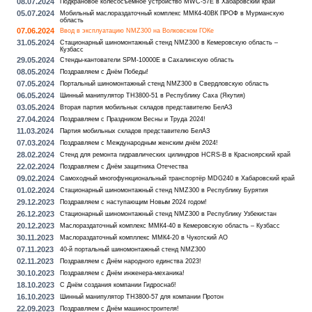
08.07.2024
Подкрановое колесосъёмное устройство MWC-57E в Хабаровский край
05.07.2024
Мобильный маслораздаточный комплекс ММК4-40ВК ПРОФ в Мурманскую
область
07.06.2024
Ввод в эксплуатацию NMZ300 на Волковском ГОКе
31.05.2024
Стационарный шиномонтажный стенд NMZ300 в Кемеровскую область –
Кузбасс
29.05.2024
Стенды-кантователи SPM-10000E в Сахалинскую область
08.05.2024
Поздравляем с Днём Победы!
07.05.2024
Портальный шиномонтажный стенд NMZ300 в Свердловскую область
06.05.2024
Шинный манипулятор TH3800-51 в Республику Саха (Якутия)
03.05.2024
Вторая партия мобильных складов представителю БелАЗ
27.04.2024
Поздравляем с Праздником Весны и Труда 2024!
11.03.2024
Партия мобильных складов представителю БелАЗ
07.03.2024
Поздравляем с Международным женским днём 2024!
28.02.2024
Стенд для ремонта гидравлических цилиндров HCRS-B в Красноярский край
22.02.2024
Поздравляем с Днём защитника Отечества
09.02.2024
Самоходный многофункциональный транспортёр MDG240 в Хабаровский край
01.02.2024
Стационарный шиномонтажный стенд NMZ300 в Республику Бурятия
29.12.2023
Поздравляем с наступающим Новым 2024 годом!
26.12.2023
Стационарный шиномонтажный стенд NMZ300 в Республику Узбекистан
20.12.2023
Маслораздаточный комплекс ММК4-40 в Кемеровскую область – Кузбасс
30.11.2023
Маслораздаточный компллекс ММК4-20 в Чукотский АО
07.11.2023
40-й портальный шиномонтажный стенд NMZ300
02.11.2023
Поздравляем с Днём народного единства 2023!
30.10.2023
Поздравляем с Днём инженера-механика!
18.10.2023
С Днём создания компании Гидроснаб!
16.10.2023
Шинный манипулятор TH3800-57 для компании Протон
22.09.2023
Поздравляем с Днём машиностроителя!