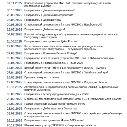
07.11.2025
Колесосъёмное устройство MWC-57E отправлено крупному угольному
предприятию Бурятии
30.10.2025
Поздравляем с Днём инженера-механика!
26.09.2025
Поздравляем с Днём машиностроителя!
28.08.2025
Поздравляем с Днём шахтёра!
20.08.2025
Стационарный шиномонтажный стенд NMZ300 в Еврейскую АО
18.07.2025
Поздравляем с Днём металлурга!
04.07.2025
Комплект оборудования для обслуживания и ремонта карьерной техники – в
Республику Саха (Якутия)
11.06.2025
Поздравляем с наступающим Днём России!
12.05.2025
Качественные смазочные материалы и высокопроизводительное
маслораздаточное оборудование – ведущим предприятиям
07.05.2025
Поздравляем с 80-летием Великой Победы!
05.05.2025
Подкрановое колесосъёмное устройство MWC-57E в Забайкальский край
30.04.2025
Поздравляем с Праздником Весны и Труда 2025!
14.04.2025
Шинный манипулятор TH6-MS-L в Кемеровскую область – Кузбасс
07.04.2025
Стационарный шиномонтажный стенд NMZ300 в Забайкальский край
18.03.2025
Продажа складских остатков
12.03.2025
Стационарный шиномонтажный стенд NMZ400 в Иркутскую область
11.03.2025
Автоматическая централизованная система смазки (АЦСС) на фронтальный
погрузчик LiuGong 877
05.03.2025
Поздравляем с Международным женским днём 2025!
25.02.2025
Мобильный маслораздаточный комплекс MMO-TE1 в Республику Саха (Якутия)
24.02.2025
Партия мобильных складов представителю БелАЗ
21.02.2025
Поздравляем с Днём защитника Отечества!
03.02.2025
Стационарный шиномонтажный стенд NMZ200 для старейшего угледобывающего
предприятия России
26.12.2024
Поздравляем с наступающим Новым 2025 годом!
20.12.2024
Шинный манипулятор TH3800-57 в Свердловскую область