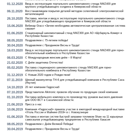
01.12.2020
Ввод в эксплуатацию портального шиномонтажного стенда NMZ400 для
крупного угледобывающего холдинга в Кемеровской области
06.11.2020
Восстанавливаем покрытия деталей методом селективной электрохимической
металлизацией
26.10.2020
Поставка, монтаж и ввод в эксплуатацию портального шиномонтажного стенда
NMZ300 для угледобывающего предприятия в Кемеровской области
15.06.2020
Вебинар Graco «Зачем необходима автоматическая централизованная система
смазки»
01.06.2020
Стационарный шиномонтажный стенд NMZ300 для АО «Шубаркуль-Комир» в
Республике Казахстан
08.05.2020
Поздравляем с 75-летием победы!
30.04.2020
Поздравляем с Праздником Весны и Труда!
16.03.2020
Ввод в эксплуатацию портального шиномонтажного стенда NMZ400 для горно-
обогатительный комбината в Республике Казахстан
06.03.2020
С Международным женским днём – 8 Марта!
21.02.2020
С Днём защитника Отечества!
05.02.2020
Поставка стационарного шиномонтажного стенда NMZ400 для горно-
обогатительного комбината в Республику Казахстан
31.12.2019
С Новым 2020 годом и Рождеством!
07.11.2019
Шинный манипулятор TH-6 для угледобывающей компании в Республике Саха
(Якутия)
14.10.2019
20 лет компании Гидроснаб
07.10.2019
Представители Alkitronic провели обучение по продукции своей компании
01.10.2019
Поставка мобильного комплекса по производству рукавов высокого давления
для ООО ВСТ в Сахалинской области.
21.06.2019
Пресса о нас
10.06.2019
Компания «Гидроснаб» приняла участие в ежегодной международной выставке
«Уголь России и Майнинг-2019» в г. Новокузнецке
01.06.2019
Поставка и монтаж систем быстрой заправки топливом Shaw на 11 карьерных
самосвалов угледобывающему предприятию в Республике Хакасия
08.05.2019
Поздравляем с Днём Великой Победы!
30.04.2019
Поздравляем с Праздником Весны и Труда!