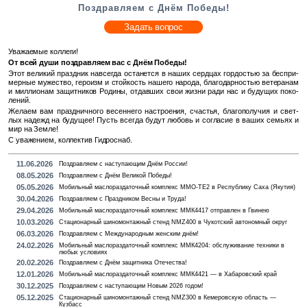
Поздравляем с Днём Победы!
Задать вопрос
Ува­жа­е­мые кол­ле­ги!
От всей души по­здрав­ля­ем вас с Днём По­бе­ды!
Этот ве­ли­кий празд­ник на­все­гда оста­нет­ся в наших серд­цах гор­до­стью за бес­при­
мер­ные му­же­ство, ге­ро­изм и стой­кость на­ше­го на­ро­да, бла­го­дар­но­стью ве­те­ра­нам
и мил­ли­о­нам за­щит­ни­ков Ро­ди­ны, от­дав­ших свои жизни ради нас и бу­ду­щих по­ко­
ле­ний.
Же­ла­ем вам празд­нич­но­го ве­сен­не­го на­стро­е­ния, сча­стья, бла­го­по­лу­чия и свет­
лых на­дежд на бу­ду­щее! Пусть все­гда будут лю­бовь и со­гла­сие в ваших се­мьях и
мир на Земле!
С ува­же­ни­ем, кол­лек­тив Гид­ро­снаб.
11.06.2026
Поздравляем с наступающим Днём России!
08.05.2026
Поздравляем с Днём Великой Победы!
05.05.2026
Мобильный маслораздаточный комплекс MMO-TE2 в Республику Саха (Якутия)
30.04.2026
Поздравляем с Праздником Весны и Труда!
29.04.2026
Мобильный маслораздаточный комплекс ММК4417 отправлен в Гвинею
10.03.2026
Стационарный шиномонтажный стенд NMZ400 в Чукотский автономный округ
06.03.2026
Поздравляем с Международным женским днём!
24.02.2026
Мобильный маслораздаточный комплекс ММК4204: обслуживание техники в
любых условиях
20.02.2026
Поздравляем с Днём защитника Отечества!
12.01.2026
Мобильный маслораздаточный комплекс ММК4421 — в Хабаровский край
30.12.2025
Поздравляем с наступающим Новым 2026 годом!
05.12.2025
Стационарный шиномонтажный стенд NMZ300 в Кемеровскую область —
Кузбасс