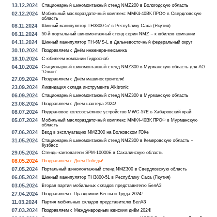
13.12.2024
Стационарный шиномонтажный стенд NMZ200 в Вологодскую область
02.12.2024
Мобильный маслораздаточный комплекс ММК4-40ВК ПРОФ в Свердловскую
область
08.11.2024
Шинный манипулятор TH3800-57 в Республику Саха (Якутия)
06.11.2024
50-й портальный шиномонтажный стенд серии NMZ – к юбилею компании
04.11.2024
Шинный манипулятор TH-6MS-L в Дальневосточный федеральный округ
30.10.2024
Поздравляем с Днём инженера-механика
18.10.2024
С юбилеем компании Гидроснаб
04.10.2024
Стационарный шиномонтажный стенд NMZ300 в Мурманскую область для АО
"Олкон"
27.09.2024
Поздравляем с Днём машиностроителя!
23.09.2024
Ликвидация склада инструмента Alkitronic
06.09.2024
Стационарный шиномонтажный стенд NMZ300 в Мурманскую область
23.08.2024
Поздравляем с Днём шахтёра 2024!
08.07.2024
Подкрановое колесосъёмное устройство MWC-57E в Хабаровский край
05.07.2024
Мобильный маслораздаточный комплекс ММК4-40ВК ПРОФ в Мурманскую
область
07.06.2024
Ввод в эксплуатацию NMZ300 на Волковском ГОКе
31.05.2024
Стационарный шиномонтажный стенд NMZ300 в Кемеровскую область –
Кузбасс
29.05.2024
Стенды-кантователи SPM-10000E в Сахалинскую область
08.05.2024
Поздравляем с Днём Победы!
07.05.2024
Портальный шиномонтажный стенд NMZ300 в Свердловскую область
06.05.2024
Шинный манипулятор TH3800-51 в Республику Саха (Якутия)
03.05.2024
Вторая партия мобильных складов представителю БелАЗ
27.04.2024
Поздравляем с Праздником Весны и Труда 2024!
11.03.2024
Партия мобильных складов представителю БелАЗ
07.03.2024
Поздравляем с Международным женским днём 2024!