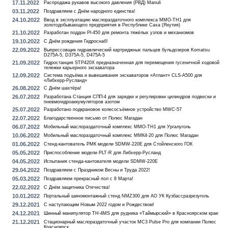
17.11.2022
Распродажа рукавов высокого давления (РВД) Manuli
03.11.2022
Поздравляем с Днём народного единства!
24.10.2022
Ввод в эксплуатацию маслораздаточного комплекса MMO-TH1 для
золотодобывающего предприятия в Республике Саха (Якутия)
21.10.2022
Разработан поддон Pl-450 для ремонта тяжёлых узлов и механизмов
19.10.2022
С Днём рождения Гидроснаб!
22.09.2022
Выпрессовщик гидравлический картриджных пальцев бульдозеров Komatsu
D275A-5, D375A-5, D475A-5
21.09.2022
Гидростанция STP420X предназначенная для перемещения гусеничной ходовой
тележки карьерного экскаватора
12.09.2022
Система подъёма и вывешивания экскаваторов «Атлант» CLS-А500 для
«Либхерр-Русланд»
26.08.2022
С Днём шахтёра!
26.07.2022
Разработана Станция СПП-4 для зарядки и регулировки цилиндров подвески и
пневмогидроаккумуляторов азотом
25.07.2022
Разработано подкрановое колесосъёмное устройство MWC-57
22.07.2022
Благодарственное письмо от Полюс Магадан
06.07.2022
Мобильный маслораздаточный комплекс MMO-TH1 для Ургалуголь
10.06.2022
Мобильный маслораздаточный комплекс ММК4-20 для Полюс Магадан
01.06.2022
Стенд-кантователь РМК модели SDMW-220E для Стойленского ГОК
05.05.2022
Приспособление модели PLT-R для Либхерр-Русланд
04.05.2022
Испытания стенда-кантователя модели SDMW-220E
29.04.2022
Поздравляем с Праздником Весны и Труда 2022!
05.03.2022
Поздравляем прекрасный пол с 8 Марта!
22.02.2022
С Днём защитника Отечества!
10.01.2022
Портальный шиномонтажный стенд NMZ300 для АО УК Кузбассразрезуголь
29.12.2021
С наступающим Новым 2022 годом и Рождеством!
24.12.2021
Шинный манипулятор TH-4MS для рудника «Таймырский» в Красноярском крае
21.12.2021
Стационарный маслораздаточный участок MC3 Pulse Pro для компании Полюс
Красноярск