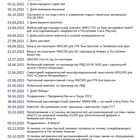
03.11.2021
С Днём народного единства!
30.10.2021
С Днём инженера-механика!
26.10.2021
Окупаемость системы учёта и управления подачи смазочных материалов
PULSE PRO
24.09.2021
С Днём машиностроителя!
13.09.2021
Мобильный маслораздаточный комплекс MMO-TH1 на базе автомобиля КамАЗ
для золотодобывающего предприятия в Республике Саха (Якутия)
03.09.2021
С Днём работников нефтяной и газовой промышленности!
27.08.2021
С Днём шахтёра!
09.08.2021
Ввод в эксплуатацию NMZ300 для ГРК "Быстринское" в Забайкальском крае
21.07.2021
Ввод в эксплуатацию NMZ300 для АО «Шубаркуль-Комир» в Республике
Казахстан
12.07.2021
NMZ400 спустя год эксплуатации
18.06.2021
Мобильный комплекс по производству РВД GS-40 S420 для старательной
артели «Золото Ыныкчана»
11.06.2021
Самоходный гидравлический многофункциональный транспортёр MDG240 для
ООО «Сумитек Интернейшнл»
01.06.2021
Портальный шиномонтажный стенд NMZ300 для ГРК Быстринское
21.05.2021
Мобильный комплекс по производству РВД
07.05.2021
С Днём Победы!
30.04.2021
Поздравляем с Праздником Весны и Труда 2021!
28.04.2021
Мобильный маслораздаточный комплекс ММК4-40В с системой учёта Pulse Pro
26.04.2021
Комплекс обслуживания колёс карьерных самосвалов серии FCT
31.03.2021
Проектирование и установка автоматической централизованной системы смазки
(АЦСС) на шнековый конвейер D1220 для обогатительной фабрики в
Кемеровской области
05.03.2021
Поздравляем с 8 Марта!
03.12.2020
Установка системы быстрой заправки топливом на технику угледобывающего
предприятия в Республике Хакасия
02.12.2020
Установка автоматической централизованной системы смазки на оборудование
обогатительной фабрики в Кемеровской области