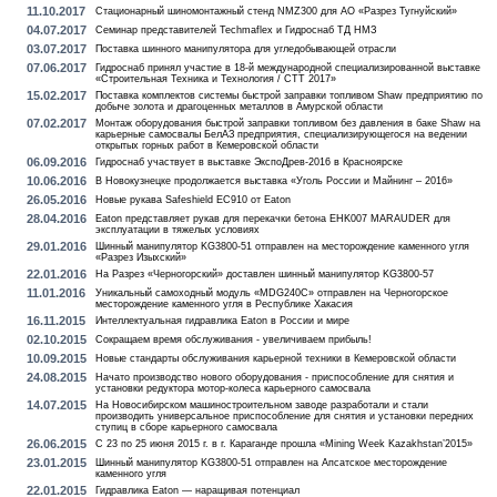
11.10.2017
Стационарный шиномонтажный стенд NMZ300 для АО «Разрез Тугнуйский»
04.07.2017
Семинар представителей Techmaflex и Гидроснаб ТД НМЗ
03.07.2017
Поставка шинного манипулятора для угледобывающей отрасли
07.06.2017
Гидроснаб принял участие в 18-й международной специализированной выставке
«Строительная Техника и Технология / СТТ 2017»
15.02.2017
Поставка комплектов системы быстрой заправки топливом Shaw предприятию по
добыче золота и драгоценных металлов в Амурской области
07.02.2017
Монтаж оборудования быстрой заправки топливом без давления в баке Shaw на
карьерные самосвалы БелАЗ предприятия, специализирующегося на ведении
открытых горных работ в Кемеровской области
06.09.2016
Гидроснаб участвует в выставке ЭкспоДрев-2016 в Красноярске
10.06.2016
В Новокузнецке продолжается выставка «Уголь России и Майнинг – 2016»
26.05.2016
Новые рукава Safeshield EC910 от Eaton
28.04.2016
Eaton представляет рукав для перекачки бетона EHK007 MARAUDER для
эксплуатации в тяжелых условиях
29.01.2016
Шинный манипулятор KG3800-51 отправлен на месторождение каменного угля
«Разрез Изыхский»
22.01.2016
На Разрез «Черногорский» доставлен шинный манипулятор KG3800-57
11.01.2016
Уникальный самоходный модуль «MDG240C» отправлен на Черногорское
месторождение каменного угля в Республике Хакасия
16.11.2015
Интеллектуальная гидравлика Eaton в России и мире
02.10.2015
Сокращаем время обслуживания - увеличиваем прибыль!
10.09.2015
Новые стандарты обслуживания карьерной техники в Кемеровской области
24.08.2015
Начато производство нового оборудования - приспособление для снятия и
установки редуктора мотор-колеса карьерного самосвала
14.07.2015
На Новосибирском машиностроительном заводе разработали и стали
производить универсальное приспособление для снятия и установки передних
ступиц в сборе карьерного самосвала
26.06.2015
С 23 по 25 июня 2015 г. в г. Караганде прошла «Mining Week Kazakhstan’2015»
23.01.2015
Шинный манипулятор KG3800-51 отправлен на Апсатское месторождение
каменного угля
22.01.2015
Гидравлика Eaton — наращивая потенциал