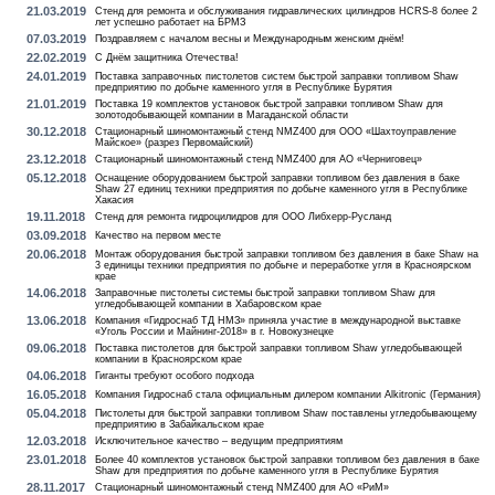
21.03.2019
Стенд для ремонта и обслуживания гидравлических цилиндров HCRS-8 более 2
лет успешно работает на БРМЗ
07.03.2019
Поздравляем с началом весны и Международным женским днём!
22.02.2019
С Днём защитника Отечества!
24.01.2019
Поставка заправочных пистолетов систем быстрой заправки топливом Shaw
предприятию по добыче каменного угля в Республике Бурятия
21.01.2019
Поставка 19 комплектов установок быстрой заправки топливом Shaw для
золотодобывающей компании в Магаданской области
30.12.2018
Стационарный шиномонтажный стенд NMZ400 для ООО «Шахтоуправление
Майское» (разрез Первомайский)
23.12.2018
Стационарный шиномонтажный стенд NMZ400 для АО «Черниговец»
05.12.2018
Оснащение оборудованием быстрой заправки топливом без давления в баке
Shaw 27 единиц техники предприятия по добыче каменного угля в Республике
Хакасия
19.11.2018
Стенд для ремонта гидроцилидров для ООО Либхерр-Русланд
03.09.2018
Качество на первом месте
20.06.2018
Монтаж оборудования быстрой заправки топливом без давления в баке Shaw на
3 единицы техники предприятия по добыче и переработке угля в Красноярском
крае
14.06.2018
Заправочные пистолеты системы быстрой заправки топливом Shaw для
угледобывающей компании в Хабаровском крае
13.06.2018
Компания «Гидроснаб ТД НМЗ» приняла участие в международной выставке
«Уголь России и Майнинг-2018» в г. Новокузнецке
09.06.2018
Поставка пистолетов для быстрой заправки топливом Shaw угледобывающей
компании в Красноярском крае
04.06.2018
Гиганты требуют особого подхода
16.05.2018
Компания Гидроснаб стала официальным дилером компании Alkitronic (Германия)
05.04.2018
Пистолеты для быстрой заправки топливом Shaw поставлены угледобывающему
предприятию в Забайкальском крае
12.03.2018
Исключительное качество – ведущим предприятиям
23.01.2018
Более 40 комплектов установок быстрой заправки топливом без давления в баке
Shaw для предприятия по добыче каменного угля в Республике Бурятия
28.11.2017
Стационарный шиномонтажный стенд NMZ400 для АО «РиМ»