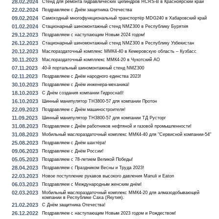
28.02.2024
Стенд для ремонта гидравлических цилиндров HCRS-B в Красноярский край
22.02.2024
Поздравляем с Днём защитника Отечества
09.02.2024
Самоходный многофункциональный транспортёр MDG240 в Хабаровский край
01.02.2024
Стационарный шиномонтажный стенд NMZ300 в Республику Бурятия
29.12.2023
Поздравляем с наступающим Новым 2024 годом!
26.12.2023
Стационарный шиномонтажный стенд NMZ300 в Республику Узбекистан
20.12.2023
Маслораздаточный комплекс ММК4-40 в Кемеровскую область – Кузбасс
30.11.2023
Маслораздаточный компллекс ММК4-20 в Чукотский АО
07.11.2023
40-й портальный шиномонтажный стенд NMZ300
02.11.2023
Поздравляем с Днём народного единства 2023!
30.10.2023
Поздравляем с Днём инженера-механика!
18.10.2023
С Днём создания компании Гидроснаб!
16.10.2023
Шинный манипулятор TH3800-57 для компании Протон
22.09.2023
Поздравляем с Днём машиностроителя!
11.09.2023
Шинный манипулятор TH3800-57 для компании ТД Русторг
31.08.2023
Поздравляем с Днём работников нефтяной и газовой промышленности!
31.08.2023
Мобильный маслораздаточный комплекс ММК4-40 для "Сервисной компании-54"
25.08.2023
Поздравляем с Днём шахтёра!
09.06.2023
Поздравляем с Днём России!
05.05.2023
Поздравляем с 78-летием Великой Победы!
28.04.2023
Поздравляем с Праздником Весны и Труда 2023!
22.03.2023
Новое поступление рукавов высокого давления Manuli и Eaton
06.03.2023
Поздравляем с Международным женским днём!
02.03.2023
Мобильный маслораздаточный комплекс ММК4-20 для алмазодобывающей
компании в Республике Саха (Якутия).
21.02.2023
С Днём защитника Отечества!
26.12.2022
Поздравляем с наступающим Новым 2023 годом и Рождеством!